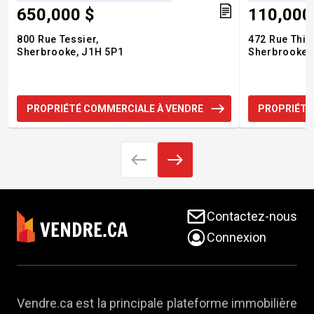
650,000 $
110,000
800 Rue Tessier,
472 Rue Thib
Sherbrooke,
J1H 5P1
Sherbrooke,
PROPRIÉTÉ COMMERCIALE À VENDRE
PROPRIÉTÉ
Contactez-nous
Connexion
Vendre.ca est la principale plateforme immobilière