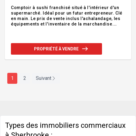
Comptoir à sushi franchisé situé à l'intérieur d'un
supermarché. Idéal pour un futur entrepreneur. Clé
en main. Le prix de vente inclus l'achalandage, les
équipements et l'inventaire de la marchandise.
Informations supplémentaires disponibles sur
demande. Addenda :Inclusions :Formation de
3000$, Petit équipements et outils de travail +/-
1500$, Inventaire de départ +/- 1500$.Exclusions :
PROPRIÉTÉ À VENDRE
1
2
Suivant
Types des immobiliers commerciaux
à Sherbrooke :