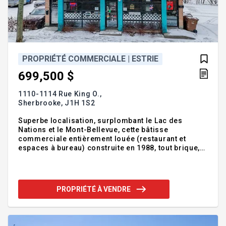
PROPRIÉTÉ COMMERCIALE | ESTRIE
699,500 $
1110-1114 Rue King O.,
Sherbrooke,
J1H 1S2
Superbe localisation, surplombant le Lac des
Nations et le Mont-Bellevue, cette bâtisse
commerciale entièrement louée (restaurant et
espaces à bureau) construite en 1988, tout brique,
offre un sous-sol en rez-de-jardin avec garage
intégré. Depuis l'acquisition, plus de 300000$ ont
été investis dans la bâtisse afin de la remettre à
jour. Les espaces bureau au 2ème ont été
PROPRIÉTÉ À VENDRE
fraichement rénovés, tandis que le restaurant a
subi une d'importantes rénovations, dont l'ajout
d'une terrasse donnant sur le Lac des Nations.
Vous êtes à la recherche d'un investissement,