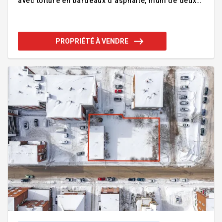
avec toiture en bardeaux d'asphalte, muni de deux
portes de garage de 10 pieds de large par 11 pieds
10 pouces de haut. L'espace comprend une
réception, une aire mécanique, une toilette et une
pièce de stockage. Le garage est vendu avec
PROPRIÉTÉ À VENDRE
inventaire et outils, permettant une prise de
possession rapide et opérationnelle. Terrain de
8076 pieds² avec stationnement asphalté pour 7
voitures et aucun voisin à l'arrière. Emplacement
stratégique à proximité des axes routi