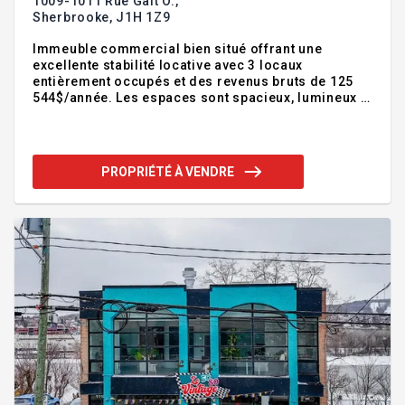
1009-1011 Rue Galt O.,
Sherbrooke,
J1H 1Z9
Immeuble commercial bien situé offrant une
excellente stabilité locative avec 3 locaux
entièrement occupés et des revenus bruts de 125
544$/année. Les espaces sont spacieux, lumineux et
bien entretenus, totalisant plus de 7100 pieds² de
superficie locative. Plusieurs améliorations ont été
réalisées au fil des ans, dont la réfection de la
toiture en 2019 et l'installation d'un climatiseur
PROPRIÉTÉ À VENDRE
central en 2020. Le terrain de 19 943 pieds² situé
sur un coin de rue comprend un vaste
stationnement pouvant accueillir 35 voitures.
Emplacement stratégique à proximité des services,
des grands axes routiers