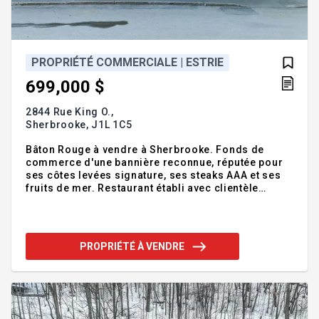
PROPRIÉTÉ COMMERCIALE | ESTRIE
699,000 $
2844 Rue King O.,
Sherbrooke,
J1L 1C5
Bâton Rouge à vendre à Sherbrooke. Fonds de
commerce d'une bannière reconnue, réputée pour
ses côtes levées signature, ses steaks AAA et ses
fruits de mer. Restaurant établi avec clientèle
fidèle, équipe en place et volume d'affaires stable
depuis plusieurs années. Belle opportunité pour
opérateur ou investisseur. Possibilité
d'accompagnement par le vendeur afin de faciliter
PROPRIÉTÉ À VENDRE
la transition. Vente du fonds de commerce
seulement. Addenda :Informations financières
sommaires: - Chiffre d'affaires annuel moyen (4
dernières années): environ 2,78 M$ - Volume
d'affaires stable - Information