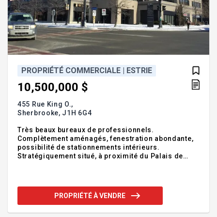
PROPRIÉTÉ COMMERCIALE | ESTRIE
10,500,000 $
455 Rue King O.,
Sherbrooke,
J1H 6G4
Très beaux bureaux de professionnels.
Complètement aménagés, fenestration abondante,
possibilité de stationnements intérieurs.
Stratégiquement situé, à proximité du Palais de
Justice, du centre-ville et du Marché de la gare. Les
frais d'exploitation sont estimés à 9,70$ le pied
carré annuellement et les impôts fonciers sont
estimés à 2,16$ le pied carrés annuellement.
PROPRIÉTÉ À VENDRE
L'immeuble est présentement occupé à 60,96% et
les revenus bruts annuels actuels représentent
approximativement 1 116 586 $. Les frais