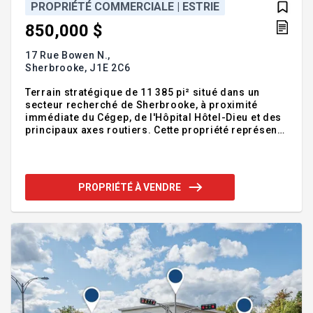
PROPRIÉTÉ COMMERCIALE | ESTRIE
850,000 $
17 Rue Bowen N.,
Sherbrooke,
J1E 2C6
Terrain stratégique de 11 385 pi² situé dans un
secteur recherché de Sherbrooke, à proximité
immédiate du Cégep, de l'Hôpital Hôtel-Dieu et des
principaux axes routiers. Cette propriété représente
avant tout une excellente opportunité de
développement immobilier, avec un projet de multi
logements déjà en cours d'approbation auprès de
la Ville de Sherbrooke. Des plans volumétriques
PROPRIÉTÉ À VENDRE
ainsi que des plans d'architecte sont disponibles,
permettant d'envisager la réalisation d'un projet
résidentiel d'envergure de 24 à 34 logements, dans
un secteur en pleine évolution. Addenda :Son
emplace