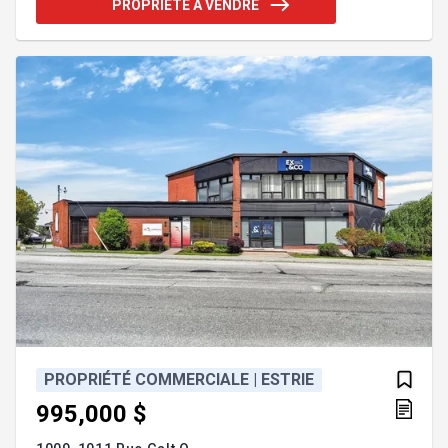
PROPRIÉTÉ À VENDRE
des immeubles : Duplex 267-269 King E #267 :
logement 5½ pièces, situé au rez-de-chaussée,
loué 785$/mois, internet inclus, jusqu'au 30 juin
2026. #269 : logement 5½ pièces, situé au 2e étage,
lo
PROPRIÉTÉ COMMERCIALE | ESTRIE
995,000 $