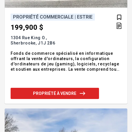
PROPRIÉTÉ COMMERCIALE | ESTRIE
199,900 $
1304 Rue King O.,
Sherbrooke,
J1J 2B6
Fonds de commerce spécialisé en informatique
offrant la vente d'ordinateurs, la configuration
d'ordinateurs de jeu (gaming), logiciels, recyclage
et soutien aux entreprises. La vente comprend tous
les biens meubles, appareils, équipements et
stocks de marchandises. Local spacieux, lumineux
et en bon état de 1877 pieds², loué 3252,18 $ +
taxes/mois. États financiers et inventaire
PROPRIÉTÉ À VENDRE
disponibles. Emplacement stratégique directement
sur la route 112 et à proximité de l'autoroute 10, de
nombreux commerces, services, établissements
d'enseignement et transports en commun. Addenda
:FONDS DE CO