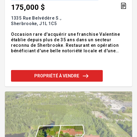
175,000 $
1335 Rue Belvédère S.,
Sherbrooke,
J1L 1C5
Occasion rare d'acquérir une franchise Valentine
établie depuis plus de 35 ans dans un secteur
reconnu de Sherbrooke. Restaurant en opération
bénéficiant d'une belle notoriété locale et d'une
équipe de 7 employés, dont une gérante
expérimentée et un assistant-gérant. Chiffre
d'affaires annuel de plus de 600 000 $. Belle
opportunité pour un acheteur motivé et dynamique
PROPRIÉTÉ À VENDRE
souhaitant reprendre les rênes de l'entreprise,
s'impliquer dans les opérations et développer son
plein potentiel. Addenda :Franchise Valentine
reconnue, exploitée à cette adresse depuis plus de
35 ans et bénéficiant d'