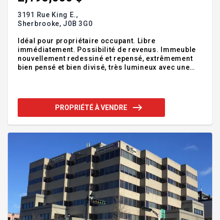
3191 Rue King E.,
Sherbrooke,
J0B 3G0
Idéal pour propriétaire occupant. Libre
immédiatement. Possibilité de revenus. Immeuble
nouvellement redessiné et repensé, extrêmement
bien pensé et bien divisé, très lumineux avec une
façade haut de gamme qui fera rayonner votre
entreprise. Idéal comme commerce de vente au
détail en pleine croissance et pour entreposage et
distribution. Addenda :Description de la bâtisse : La
PROPRIÉTÉ À VENDRE
superficie totale inclus des mezzanines. Façade :
1976 pc Inclus rdc + mezzanine Entrepôt 1 : 3852 pc
(2752 pc pc + 900 pc mezzanine + 200 pc chambre
électrique) Entrepôt 2 : 2748 pc Plus de 2/3 de
l'immeubl