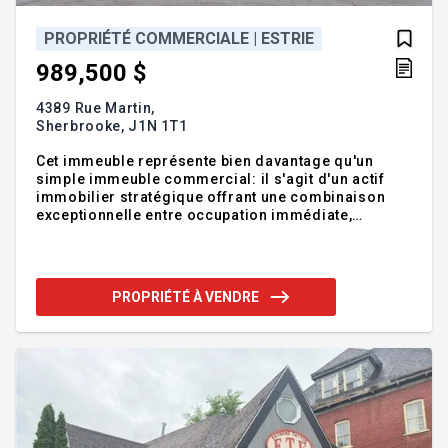
PROPRIÉTÉ COMMERCIALE | ESTRIE
989,500 $
4389 Rue Martin,
Sherbrooke,
J1N 1T1
Cet immeuble représente bien davantage qu'un
simple immeuble commercial: il s'agit d'un actif
immobilier stratégique offrant une combinaison
exceptionnelle entre occupation immédiate,
potentiel de revenus et possibilités de
redéveloppement à long terme. Le véritable
avantage concurrentiel de cette propriété réside
toutefois dans son potentiel de développement. Le
PROPRIÉTÉ À VENDRE
terrain offrant simultanément une localisation
stratégique, une superficie intéressante, une
excellente accessibilité et un potentiel de
développement résidentiel et commercial. Une
opportunité d'acquérir aujourd'hui un site dont la v