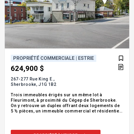
PROPRIÉTÉ COMMERCIALE | ESTRIE
624,900 $
267-277 Rue King E.,
Sherbrooke,
J1G 1B2
Trois immeubles érigés sur un même lot à
Fleurimont, à proximité du Cégep de Sherbrooke.
On y retrouve un duplex offrant deux logements de
5 ½ pièces, un immeuble commercial et résidentiel
ainsi qu'un petit bâtiment à vocation commerciale.
L'emplacement bénéficie d'une excellente visibilité.
Les revenus annuels totalisent 50 520$. Addenda
:Cette vente est faite sans garantie légale. Détails