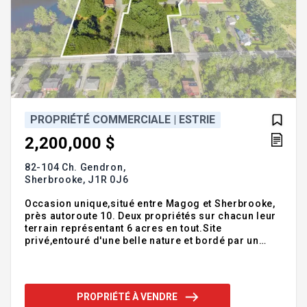
PROPRIÉTÉ COMMERCIALE | ESTRIE
2,200,000 $
82-104 Ch. Gendron,
Sherbrooke,
J1R 0J6
Occasion unique,situé entre Magog et Sherbrooke,
près autoroute 10. Deux propriétés sur chacun leur
terrain représentant 6 acres en tout.Site
privé,entouré d'une belle nature et bordé par un
superbe lac.Vous avez un projet particulier!Vous
disposerez d'un grand cottage de 8 chambres avec
lavabo,de 3 salles de bain,de
cuisines,salons,garage attaché. Ainsi que d'un
PROPRIÉTÉ À VENDRE
autre bâtiment de +/- 32 chambres avec salles de