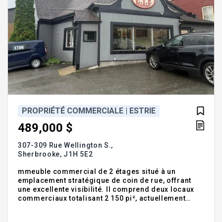
PROPRIÉTÉ COMMERCIALE | ESTRIE
489,000 $
307-309 Rue Wellington S.,
Sherbrooke,
J1H 5E2
mmeuble commercial de 2 étages situé à un
emplacement stratégique de coin de rue, offrant
une excellente visibilité. Il comprend deux locaux
commerciaux totalisant 2 150 pi², actuellement
loués jusqu'au 30 juin 2026 à un loyer préférentiel
de 1 000 $/mois + taxes. La valeur locative estimée