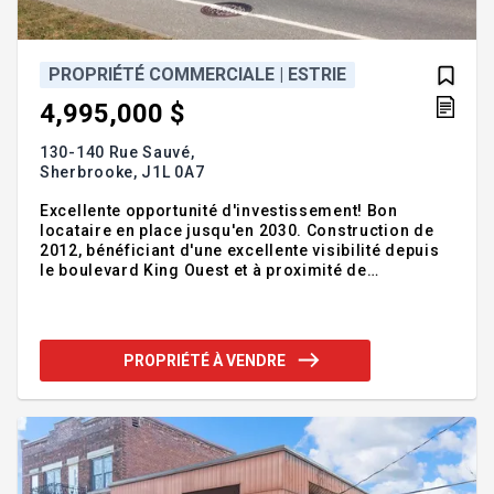
PROPRIÉTÉ COMMERCIALE | ESTRIE
4,995,000 $
130-140 Rue Sauvé,
Sherbrooke,
J1L 0A7
Excellente opportunité d'investissement! Bon
locataire en place jusqu'en 2030. Construction de
2012, bénéficiant d'une excellente visibilité depuis
le boulevard King Ouest et à proximité de
l'autoroute 410. La propriété est située dans une
zone à vocation commerciale et industrielle. Elle
comprend de beaux bureaux entièrement aménagés
d'une superficie d'environ 3 200 pi², ainsi qu'un
PROPRIÉTÉ À VENDRE
entrepôt offrant des portes au sol ou des quais de
chargement. La superficie locative totale est
d'environ 16 000 pi². Le rez-de-jardin offre une
superficie identique. Addenda :Inclusions :