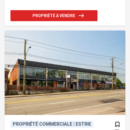
stationnement sur place. Revenu locatif provenant
d'un salon de coiffure au sous-sol, permettant
d'optimiser l'investissement. Addenda :Immeuble à
PROPRIÉTÉ À VENDRE
bureaux offrant une opportunité intéressante pour
un propriétaire occupant souhaitant combiner
usage professionnel et revenu locatif. Disponible
pour occupation à compter du 1er octobre,
l'immeuble convi
PROPRIÉTÉ COMMERCIALE | ESTRIE