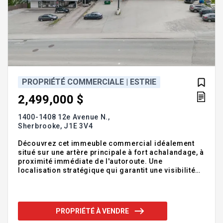
PROPRIÉTÉ COMMERCIALE | ESTRIE
2,499,000 $
1400-1408 12e Avenue N.,
Sherbrooke,
J1E 3V4
Découvrez cet immeuble commercial idéalement
situé sur une artère principale à fort achalandage, à
proximité immédiate de l'autoroute. Une
localisation stratégique qui garantit une visibilité
maximale et un trafic constant, parfait pour attirer
une clientèle variée. Avec ses +- 15 343 p.c.
locatifs, ce bâtiment polyvalent offre un potentiel de
revenus locatifs élevé grâce à sa configuration
PROPRIÉTÉ À VENDRE
adaptable à de multiples usages . Emplacement