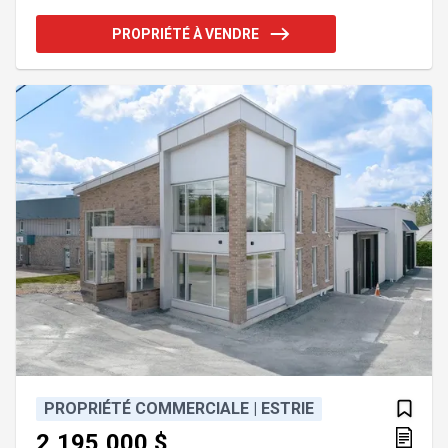
est d'environ 3 000 $/mois. L'immeuble dispose de
3 thermopompes murales, d'une porte de garage,
PROPRIÉTÉ À VENDRE
de 2 entrées indépendantes et d'un terrain asphalté
permettant 9 stationnements. À proximité de tous
les services. Addenda :- Le locataire bénéficie d'un
loyer de faveur présentement. Le locataire pour
PROPRIÉTÉ COMMERCIALE | ESTRIE
2,195,000 $