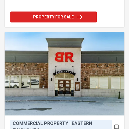
Ne manquez pas votre chance! Addendum:La
superficie de l'espace locative sera à confirmer sur
place. Les données disponibles indiquent les
PROPERTY FOR SALE
superficies approximatives suivantes : - Rez-de-
chaussée de 6245 pieds carrés - mezzanine de
2140 pieds carrés - étage de 2060 pieds carrés -
sous-sol de 6245 pieds carrés Voici la liste des
locaux :
COMMERCIAL PROPERTY | EASTERN