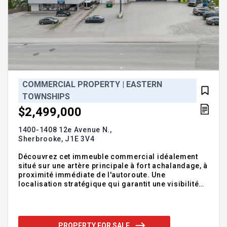
COMMERCIAL PROPERTY | EASTERN
TOWNSHIPS
$2,499,000
1400-1408 12e Avenue N.,
Sherbrooke,
J1E 3V4
Découvrez cet immeuble commercial idéalement
situé sur une artère principale à fort achalandage, à
proximité immédiate de l'autoroute. Une
localisation stratégique qui garantit une visibilité
maximale et un trafic constant, parfait pour attirer
une clientèle variée. Avec ses +- 15 343 p.c.
locatifs, ce bâtiment polyvalent offre un potentiel de
revenus locatifs élevé grâce à sa configuration
PROPERTY FOR SALE