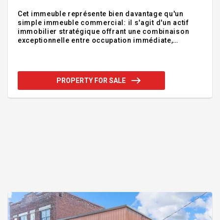
Cet immeuble représente bien davantage qu'un
simple immeuble commercial: il s'agit d'un actif
immobilier stratégique offrant une combinaison
exceptionnelle entre occupation immédiate,
potentiel de revenus et possibilités de
redéveloppement à long terme. Le véritable
avantage concurrentiel de cette propriété réside
toutefois dans son potentiel de développement. Le
PROPERTY FOR SALE
terrain offrant simultanément une localisation
stratégique, une superficie intéressante, une
excellente accessibilité et un potentiel de
développement résidentiel et commercial. Une
opportunité d'acquérir aujourd'hui un site dont la v