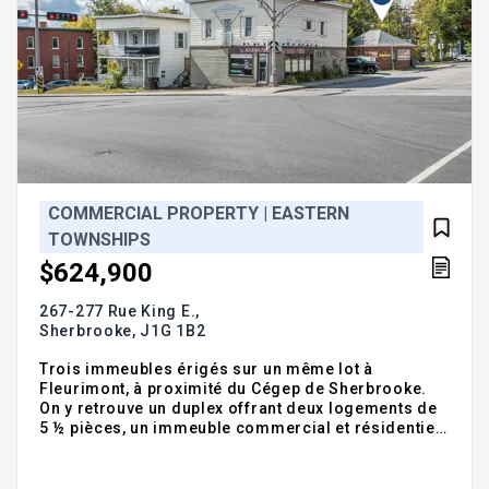
COMMERCIAL PROPERTY | EASTERN
TOWNSHIPS
$624,900
267-277 Rue King E.,
Sherbrooke,
J1G 1B2
Trois immeubles érigés sur un même lot à
Fleurimont, à proximité du Cégep de Sherbrooke.
On y retrouve un duplex offrant deux logements de
5 ½ pièces, un immeuble commercial et résidentiel
ainsi qu'un petit bâtiment à vocation commerciale.
L'emplacement bénéficie d'une excellente visibilité.
Les revenus annuels totalisent 50 520$.