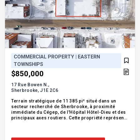
COMMERCIAL PROPERTY | EASTERN
TOWNSHIPS
$850,000
17 Rue Bowen N.,
Sherbrooke,
J1E 2C6
Terrain stratégique de 11 385 pi² situé dans un
secteur recherché de Sherbrooke, à proximité
immédiate du Cégep, de l'Hôpital Hôtel-Dieu et des
principaux axes routiers. Cette propriété représente
avant tout une excellente opportunité de
développement immobilier, avec un projet de multi
logements déjà en cours d'approbation auprès de