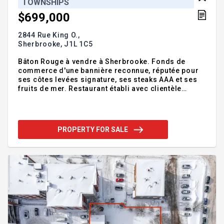
TOWNSHIPS
$699,000
2844 Rue King O.,
Sherbrooke,
J1L 1C5
Bâton Rouge à vendre à Sherbrooke. Fonds de
commerce d'une bannière reconnue, réputée pour
ses côtes levées signature, ses steaks AAA et ses
fruits de mer. Restaurant établi avec clientèle
fidèle, équipe en place et volume d'affaires stable
depuis plusieurs années. Belle opportunité pour
opérateur ou investisseur. Possibilité
d'accompagnement par le vendeur afin de faciliter
PROPERTY FOR SALE
la transition. Vente du fonds de commerce
seulement. Addendum:Informations financières
sommaires: - Chiffre d'affaires annuel moyen (4
dernières années): environ 2,78 M$ - Volume
d'affaires stable - Information