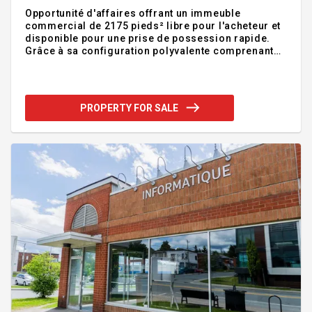
Opportunité d'affaires offrant un immeuble
commercial de 2175 pieds² libre pour l'acheteur et
disponible pour une prise de possession rapide.
Grâce à sa configuration polyvalente comprenant
de vastes salles de réception, un bureau, une
cuisine, des salles d'eau et plusieurs espaces de
rangement, la propriété se prête à l'aménagement
d'un autre type d'entreprise. Terrain plat de 8418
PROPERTY FOR SALE
pieds² avec stationnement pouvant accueillir 4
voitures. Emplacement stratégique à proximité de
l'autoroute 55 et de nombreux commerces,
services et commodités ! Addendum:IMMEUBLE
COMMERCIAL À VENDRE: -[I