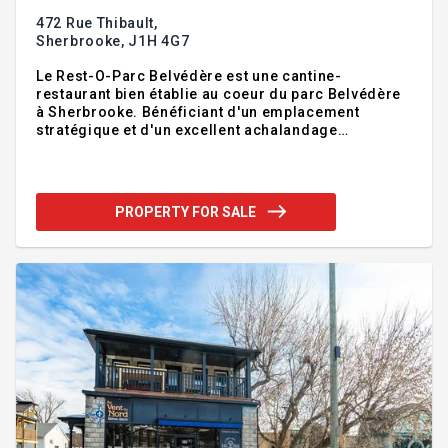
472 Rue Thibault,
Sherbrooke,
J1H 4G7
Le Rest-O-Parc Belvédère est une cantine-
restaurant bien établie au coeur du parc Belvédère
à Sherbrooke. Bénéficiant d'un emplacement
stratégique et d'un excellent achalandage
saisonnier et familial, l'entreprise profite d'une
clientèle fidèle et d'une solide réputation. La vente
comprend le bâtiment, le fonds de commerce,
l'achalandage ainsi que les équipements et actifs
PROPERTY FOR SALE
liés aux opérations (liste disponible sur demande).
Inclus également : le transfert des droits
d'occupation du terrain municipal situé au 472 rue
Thibault selon le bail en vigueur avec la Ville, un
avantage majeur grâce à so