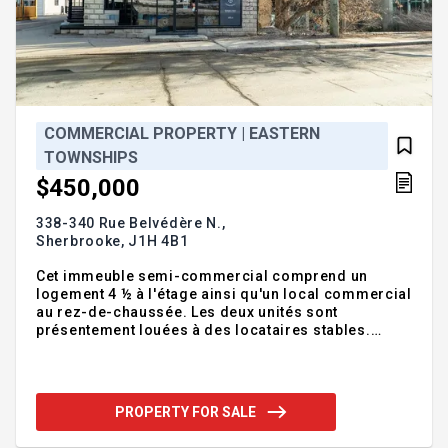
COMMERCIAL PROPERTY | EASTERN
TOWNSHIPS
$450,000
338-340 Rue Belvédère N.,
Sherbrooke,
J1H 4B1
Cet immeuble semi-commercial comprend un
logement 4 ½ à l'étage ainsi qu'un local commercial
au rez-de-chaussée. Les deux unités sont
présentement louées à des locataires stables.
Plusieurs rénovations ont été effectuées au fil des
années, offrant un immeuble bien entretenu et
intéressant pour investisseur. Addendum:Vente de
l'immeuble seulement Incusions:Exclusions:
PROPERTY FOR SALE