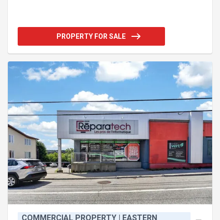
portes de garage de 10 pieds de large par 11 pieds
10 pouces de haut. L'espace comprend une
réception, une aire mécanique, une toilette et une
pièce de stockage. Le garage est vendu avec
PROPERTY FOR SALE
inventaire et outils, permettant une prise de
possession rapide et opérationnelle. Terrain de
8076 pieds² avec stationnement asphalté pour 7
voitures et aucun voisin à l'arrière. Emplacement
stratégique à proximité des axes routi
COMMERCIAL PROPERTY | EASTERN