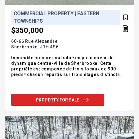
COMMERCIAL PROPERTY | EASTERN
TOWNSHIPS
$350,000
60-66 Rue Alexandre,
Sherbrooke,
J1H 4S6
Immeuble commercial situé en plein coeur du
dynamique centre-ville de Sherbrooke. Cette
propriété est composée de trois locaux de 900
pieds² chacun répartis sur trois étages distincts.
Offrant des revenus bruts potentiels de 36
000$/année ! Immeuble en brique avec fondation en
pierre, toiture en membrane élastomère, galeries
rénovées (2017) et fenêtres (2019). Terrain de 5 597
PROPERTY FOR SALE
pieds² avec stationnement pour 4 voitures. Situé à
Sherbrooke, près du centre-ville et de tous les
services. Pour voir toutes les informations,
consultez la fiche détaillée ! Local #60 (900 pieds²)
libre à partir du 1er