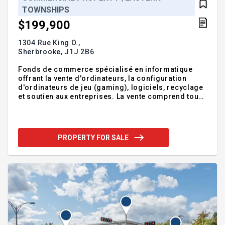
TOWNSHIPS
$199,900
1304 Rue King O.,
Sherbrooke,
J1J 2B6
Fonds de commerce spécialisé en informatique
offrant la vente d'ordinateurs, la configuration
d'ordinateurs de jeu (gaming), logiciels, recyclage
et soutien aux entreprises. La vente comprend tous
les biens meubles, appareils, équipements et
stocks de marchandises. Local spacieux, lumineux
et en bon état de 1877 pieds², loué 3252,18 $ +
taxes/mois. États financiers et inventaire
PROPERTY FOR SALE
disponibles. Emplacement stratégique directement
sur la route 112 et à proximité de l'autoroute 10, de
nombreux commerces, services, établissements
d'enseignement et transports en commun.
Addendum:FONDS DE CO