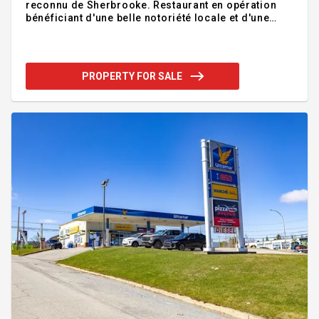
reconnu de Sherbrooke. Restaurant en opération
bénéficiant d'une belle notoriété locale et d'une
équipe de 7 employés, dont une gérante
expérimentée et un assistant-gérant. Chiffre
d'affaires annuel de plus de 600 000 $. Belle
opportunité pour un acheteur motivé et dynamique
PROPERTY FOR SALE
souhaitant reprendre les rênes de l'entreprise,
s'impliquer dans les opérations et développer son
plein potentiel. Addendum:Franchise Valentine
reconnue, exploitée à cette adresse depuis plus de
35 ans et bénéficiant d'