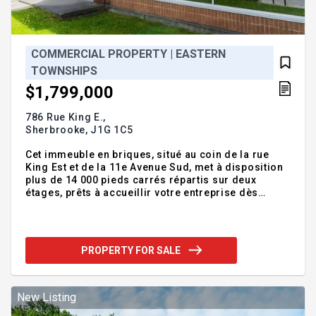
COMMERCIAL PROPERTY | EASTERN
TOWNSHIPS
$1,799,000
786 Rue King E.,
Sherbrooke,
J1G 1C5
Cet immeuble en briques, situé au coin de la rue
King Est et de la 11e Avenue Sud, met à disposition
plus de 14 000 pieds carrés répartis sur deux
étages, prêts à accueillir votre entreprise dès
maintenant. Un grand stationnement et un
débarcadère à l'arrière ajoutent à la praticité de cet
espace. Addendum:Cet immeuble en briques, situé
au coin de la rue King Est et de la 11e Avenue Sud,
PROPERTY FOR SALE
met à disposition plus de 14 000 pieds carrés
répartis sur deux étages, prêts à accueillir votre
entreprise dès maintenant. Un grand stationnement
et un débarcadère à l'arrière ajoutent à la praticit
New Listing