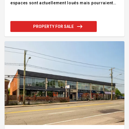
espaces sont actuellement loués mais pourraient
se libérer rapidement, offrant une excellente
opportunité pour un propriétaire occupant.
Emplacement stratégique sur une artère
commerciale secondaire à proximité des rues
PROPERTY FOR SALE
King, Belvédère et Wellington, assurant une
excellente visibilité. Le secteur est reconnu pour
son bon achalandage, tant piétonnier
qu'automobile, favorisant l'implantation de divers
types de commerces et services. Addendum:Lo