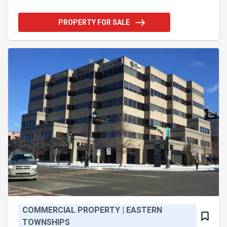
de 9 837 pi². La partie habitable ajoute une flexibilité
intéressante pour un propriétaire occupant.
PROPERTY FOR SALE
Emplacement de choix, stationnement sur place et
fort potentiel pour divers projets commerciaux ou
mixtes. Addendum:Incusions:Luminaires,
ventilateurs de plafond, rideaux, stores enro
COMMERCIAL PROPERTY | EASTERN
TOWNSHIPS