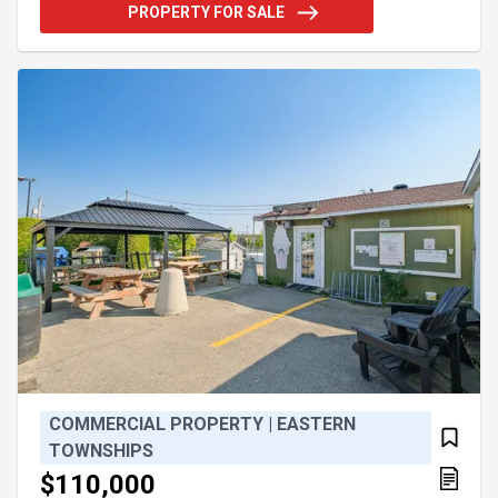
la Ville de Sherbrooke. Des plans volumétriques
PROPERTY FOR SALE
ainsi que des plans d'architecte sont disponibles,
permettant d'envisager la réalisation d'un projet
résidentiel d'envergure de 24 à 34 logements, dans
un secteur en pleine évolution. Addendum:Son
emplace
COMMERCIAL PROPERTY | EASTERN
TOWNSHIPS
$110,000