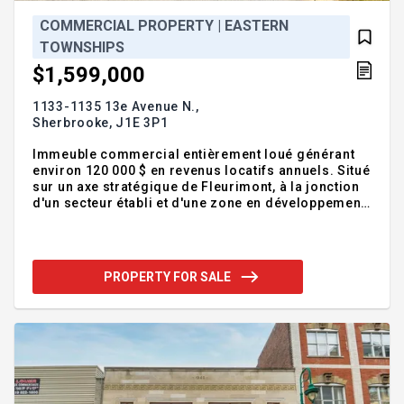
COMMERCIAL PROPERTY | EASTERN
TOWNSHIPS
$1,599,000
1133-1135 13e Avenue N.,
Sherbrooke,
J1E 3P1
Immeuble commercial entièrement loué générant
environ 120 000 $ en revenus locatifs annuels. Situé
sur un axe stratégique de Fleurimont, à la jonction
d'un secteur établi et d'une zone en développement
résidentiel et commercial. Station-service,
dépanneur et restauration sous un même toit, sur
un terrain d'environ 28 000 pi². Une occasion
d'investissement misant sur des revenus en place,
PROPERTY FOR SALE
des locataires établis et un emplacement à fort
potentiel. Addendum:IMMEUBLE COMMERCIAL À
REVENU -- FLEURIMONT -Actif générant des revenus
de +- 120000 $/an, entièrement loué avec baux à
long terme,