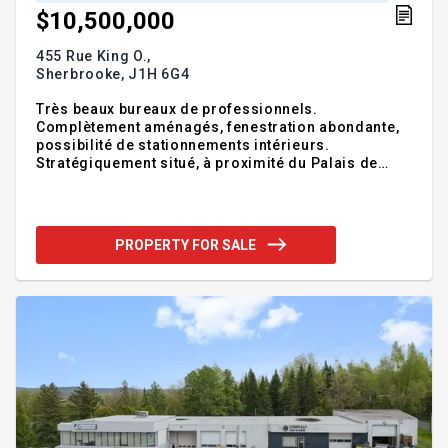
$10,500,000
455 Rue King O.,
Sherbrooke,
J1H 6G4
Très beaux bureaux de professionnels.
Complètement aménagés, fenestration abondante,
possibilité de stationnements intérieurs.
Stratégiquement situé, à proximité du Palais de
Justice, du centre-ville et du Marché de la gare. Les
frais d'exploitation sont estimés à 9,70$ le pied
carré annuellement et les impôts fonciers sont
estimés à 2,16$ le pied carrés annuellement.
PROPERTY FOR SALE
L'immeuble est présentement occupé à 60,96% et
les revenus bruts annuels actuels représentent
approximativement 1 116 586 $. Les frais
d'exploitation de 2025 sont estimés à 746 350$
excluant les impôts fonciers. Addendum: