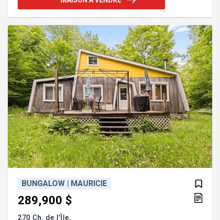
recevoir et 1 bureau. La propriété comprend
également un deuxième terrain situé en face de la
résidence, sur lequel se trouve un imposant garage
double. Cet espace est idéal pour les véhicules, les
équipements récréatif
BUNGALOW | MAURICIE
289,900 $
270 Ch. de l'Île,