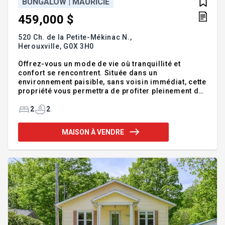
BUNGALOW | MAURICIE
459,000 $
520 Ch. de la Petite-Mékinac N.,
Herouxville,
G0X 3H0
Offrez-vous un mode de vie où tranquillité et
confort se rencontrent. Située dans un
environnement paisible, sans voisin immédiat, cette
propriété vous permettra de profiter pleinement de
la nature et de votre intimité. Dès l'entrée, le
magnifique plafond cathédrale crée une
2
2
impression d'espace remarquable et baigne les
pièces de lumière naturelle. La maison comprend
MAISON À VENDRE
deux chambres ainsi que deux bureaux, parfaits
pour le télétravail. Son aire de vie chaleureuse et
accueillante en fait un endroit idéal pour recevoir
ou simplement profiter du calme au quotidien. Une
propriété qui séduira les ama