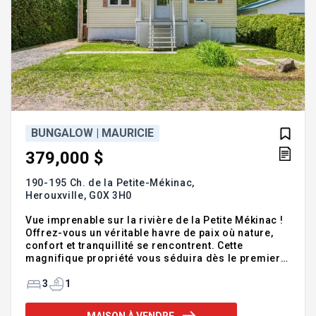
BUNGALOW | MAURICIE
379,000 $
190-195 Ch. de la Petite-Mékinac,
Herouxville,
G0X 3H0
Vue imprenable sur la rivière de la Petite Mékinac !
Offrez-vous un véritable havre de paix où nature,
confort et tranquillité se rencontrent. Cette
magnifique propriété vous séduira dès le premier
regard grâce à sa vue exceptionnelle sur la rivière
et son ambiance de vie des plus relaxantes. La
3
1
maison propose 2 chambres à coucher
confortables, parfaites pour la famille ou pour
MAISON À VENDRE