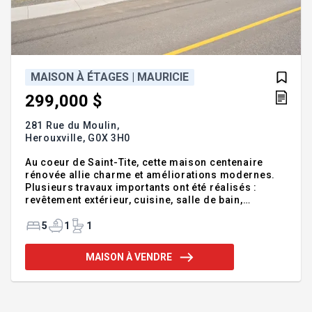
MAISON À ÉTAGES | MAURICIE
299,000 $
281 Rue du Moulin,
Herouxville,
G0X 3H0
Au coeur de Saint-Tite, cette maison centenaire
rénovée allie charme et améliorations modernes.
Plusieurs travaux importants ont été réalisés :
revêtement extérieur, cuisine, salle de bain,
isolation et agrandissement, offrant un espace de
vie confortable et fonctionnel. La propriété propose
5
1
1
5 chambres, 1 salle de bain et 1 salle d'eau, idéale
pour une grande famille ou pour recevoir. Aucun
MAISON À VENDRE
voisin à l'arrière, vous permettant de profiter d'une
belle tranquillité. Située en plein centre de Saint-
Tite, elle est parfaitement positionnée pour vivre
l'ambiance unique du célèbre Festival Western. Un