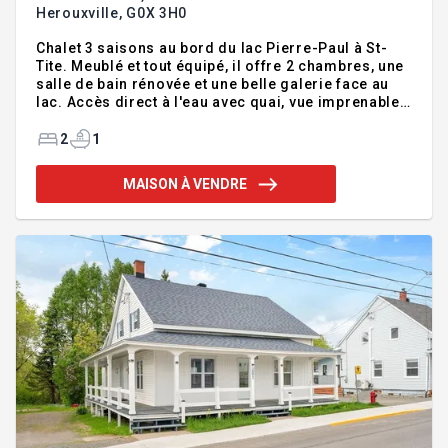
Herouxville,
G0X 3H0
Chalet 3 saisons au bord du lac Pierre-Paul à St-
Tite. Meublé et tout équipé, il offre 2 chambres, une
salle de bain rénovée et une belle galerie face au
lac. Accès direct à l'eau avec quai, vue imprenable
et grand terrain sans voisin visible. Puits artésien.
Une vraie oasis de tranquillité, prête à profiter dès
2
1
la première visite ! Addenda :Vue et accès au lac
Niché au bord du lac Pierre-Paul, ce chalet 3
MAISON À VENDRE
saisons vous offre un accès direct à l'eau, un quai
privé et une vue spectaculaire depuis votre galerie.
Aucun voisin visible -- intimité totale garantie dans
ce cadre enchanteur.