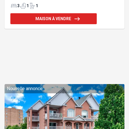
sur le terrain. Aire de vie spacieuse combinant
salon et salle à manger. Deux chambres à coucher,
3
1
1
avec une vaste salle familiale pouvant facilement
être convertie en troisième chambre. Abondante
MAISON À VENDRE
lumière naturelle dans toutes les pièces, plancher
chauffant, thermopompe murale, garage et une
localisation d'exception. À voir! Addenda :Cette
propriété plain-pied impeccable est située sur un
sit
Nouvelle annonce