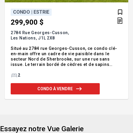
CONDO | ESTRIE
299,900 $
2784 Rue Georges-Cusson,
Les Nations,
J1L 2X8
Situé au 2784 rue Georges-Cusson, ce condo clé-
en-main offre un cadre de vie paisible dans le
secteur Nord de Sherbrooke, sur une rue sans
issue. Le terrain bordé de cèdres et de sapins
assure une belle intimité. Le rez-de-chaussée à
aire ouverte est lumineux et fonctionnel, avec salle
2
d'eau. À l'étage, deux chambres et une salle de
bains. Grande terrasse, balcon avant et deux
CONDO À VENDRE
stationnements. Emplacement idéal, près de
nombreuses écoles et garderies. Une belle
opportunité! Addenda :Situé au 2784 rue Georges-
Cusson, ce condo clé-en-main vous propose un
cadre de vie paisible dans le se
Essayez notre Vue Galerie