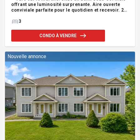
offrant une luminosité surprenante. Aire ouverte
conviviale parfaite pour le quotidien et recevoir. 2
stationnements + espace de rangement.
Emplacement de choix dans un nouveau quartier de
3
Sherbrooke, près des services, écoles et axes
routiers. Un style de vie moderne, pratique et sans
CONDO À VENDRE
tracas -- faites vite! Addenda :Bonjour... Je suis un
condo construit en 2023, au goût du jour, où
modernité, confort et efficacité se rencontrent pour
vous offrir un espace de vie sans compromis. Situé
Nouvelle annonce