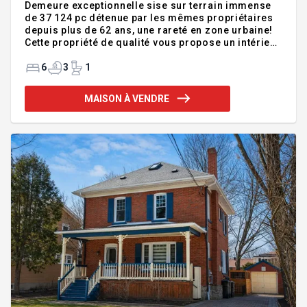
Demeure exceptionnelle sise sur terrain immense
de 37 124 pc détenue par les mêmes propriétaires
depuis plus de 62 ans, une rareté en zone urbaine!
Cette propriété de qualité vous propose un intérieur
vaste et dégagé, un beau hall d'entrée avec
magnifique porte de bois, un foyer au salon. Elle
6
3
1
compte 6 chambres, dont 4 à l'étage, 3 s. de bain
complètes et une s. d'eau. Le sous-sol est
MAISON À VENDRE
entièrement aménagé avec 2 chambres, une vaste
salle familiale, une salle de bain, une cave à vin, une
salle de lavage et beaucoup de rangement. La cour
unique en offre pour tous les goûts : garage,
piscine creus