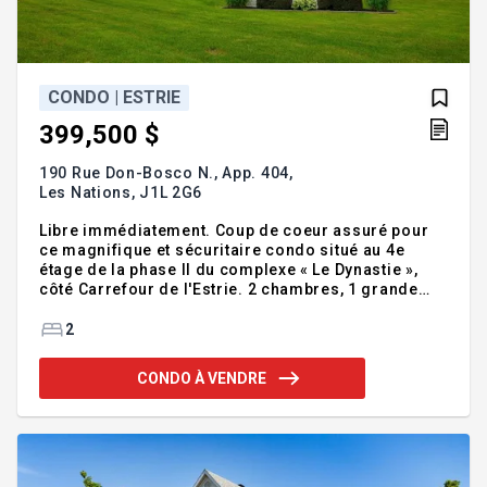
CONDO | ESTRIE
399,500 $
190 Rue Don-Bosco N., App. 404,
Les Nations,
J1L 2G6
Libre immédiatement. Coup de coeur assuré pour
ce magnifique et sécuritaire condo situé au 4e
étage de la phase II du complexe « Le Dynastie »,
côté Carrefour de l'Estrie. 2 chambres, 1 grande
salle de bain, des planchers magnifiques en bois
d'ingénierie, 2 portes patio (salon et chambre à
2
coucher principale), 2 stationnements dont 1 au
garage, une remise intérieure et bien plus encore!
CONDO À VENDRE
Addenda :Ce condo est équipé d'un foyer au gaz,
d'une thermopompe murale et a une superficie de
1163,5 p.c. - Aspirateur central, sauna, lave-auto,
salle de bricolage, salle d'exercice, courts de tenn