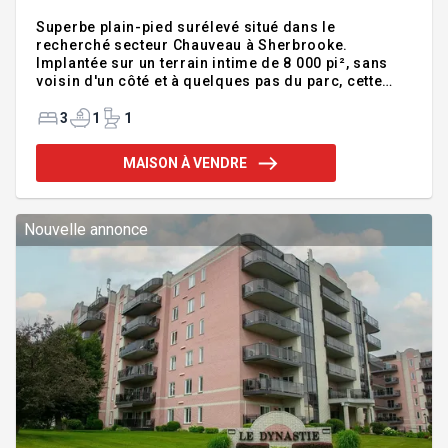
Superbe plain-pied surélevé situé dans le
recherché secteur Chauveau à Sherbrooke.
Implantée sur un terrain intime de 8 000 pi², sans
voisin d'un côté et à quelques pas du parc, cette
propriété lumineuse séduit par sa cuisine rénovée,
son sous-sol entièrement aménagé et sa
3
1
1
magnifique cour arrière. Immense patio de 25 x 15
pi orienté plein sud, pergola, haies de cèdres et
MAISON À VENDRE
arbres matures. Thermopompe à 2 unités, borne de
recharge, panneau pour génératrice et plusieurs
améliorations récentes. Une propriété
soigneusement entretenue, prête à accueillir ses
Nouvelle annonce
nouveaux propriétaires! Addenda :