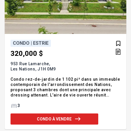
CONDO | ESTRIE
320,000 $
953 Rue Lamarche,
Les Nations,
J1H 0M9
Condo rez-de-jardin de 1 102 pi² dans un immeuble
contemporain de l'arrondissement des Nations,
proposant 3 chambres dont une principale avec
dressing attenant. L'aire de vie ouverte réunit
cuisine avec îlot, salle à manger et salon, le tout
prolongé par une terrasse privée. La salle de bain
3
se distingue par sa baignoire et sa douche
indépendante. Profitez également d'une salle de
CONDO À VENDRE
lavage dédiée, de deux stationnements inclus et de
rangements pratiques à l'intérieur comme à