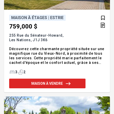
MAISON À ÉTAGES | ESTRIE
759,000 $
255 Rue du Sénateur-Howard,
Les Nations,
J1J 3K6
Découvrez cette charmante propriété située sur une
magnifique rue du Vieux-Nord, à proximité de tous
les services. Cette propriété marie parfaitement le
cachet d'époque et le confort actuel, grâce à ses
nombreuses rénovations. Vous serez charmé par
ses pièces lumineuses, ses planchers de bois et
3
2
son escalier d'origine. Elle offre une aire de vie
agréable, une jolie cuisine rénovée ainsi que de
MAISON À VENDRE
beaux espaces comprenant le salon et la salle à
manger, agrémentés d'un foyer au gaz. La propriété
propose 3 chambres, dont une au grenier. À
l'extérieur, vous profiterez d'un superbe terrain
intime, ain