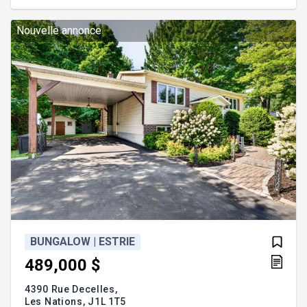
commerces, écoles et axes routiers, il combine
parfaitement confort, fonctionnalité et
emplacement de choix. Addenda :Offrez-vous un
Nouvelle annonce
spacieux condo d
BUNGALOW | ESTRIE
489,000 $
4390 Rue Decelles,
Les Nations,
J1L 1T5