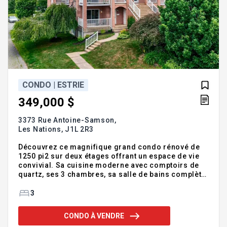
CONDO | ESTRIE
349,000 $
3373 Rue Antoine-Samson,
Les Nations,
J1L 2R3
Découvrez ce magnifique grand condo rénové de
1250 pi2 sur deux étages offrant un espace de vie
convivial. Sa cuisine moderne avec comptoirs de
quartz, ses 3 chambres, sa salle de bains complète
et sa salle d'eau en font un choix idéal pour une
famille ou un couple. Profitez de deux balcons
3
privés, de deux espaces de stationnement ainsi que
de deux espaces de rangement. Situé à proximité
CONDO À VENDRE
du Carrefour de l'Estrie et de tous les services,