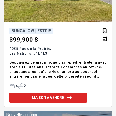
BUNGALOW | ESTRIE
399,900 $
4035 Rue de la Prairie,
Les Nations,
J1L 1L3
Découvrez ce magnifique plain-pied, entretenu avec
soin au fil des ans! Offrant 3 chambres au rez-de-
chaussée ainsi qu'une 4e chambre au sous-sol
entièrement aménagée, cette propriété répond
parfaitement aux besoins d'une famille. Plusieurs
améliorations ont été réalisées, dont le
4
2
remplacement des fenêtres au rdc, salles de bain
rénovées et plusieurs revêtements de planchers
MAISON À VENDRE
renouvelés. Vous serez charmé par son terrain
privé bordé d'une haie mature, sa piscine hors
terre, 2 remises et son abri d'auto Situé dans un
secteur recherché, à proximité des écoles, parcs,
Nouvelle annonce