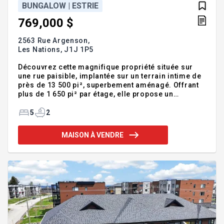
BUNGALOW | ESTRIE
769,000 $
2563 Rue Argenson,
Les Nations,
J1J 1P5
Découvrez cette magnifique propriété située sur
une rue paisible, implantée sur un terrain intime de
près de 13 500 pi², superbement aménagé. Offrant
plus de 1 650 pi² par étage, elle propose un
intérieur spacieux, lumineux et élégant. Vous y
trouverez un vaste salon et une salle à manger à
5
2
aire ouverte, une magnifique cuisine récemment
rénovée, cinq chambres à coucher, dont trois au
MAISON À VENDRE
rez-de-chaussée, deux salles de bain, une grande
salle familiale ainsi qu'un espace bureau.
Entretenue avec un soin remarquable, cette
propriété allie qualité, confort et style, tout en
répondant aux goûts d'aujou