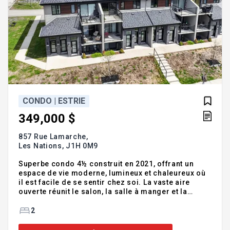
CONDO | ESTRIE
349,000 $
857 Rue Lamarche,
Les Nations,
J1H 0M9
Superbe condo 4½ construit en 2021, offrant un
espace de vie moderne, lumineux et chaleureux où
il est facile de se sentir chez soi. La vaste aire
ouverte réunit le salon, la salle à manger et la
cuisine autour d'un grand îlot central en quartz,
créant un espace convivial parfait pour recevoir ou
2
profiter du quotidien. Les 2 chambres confortables,
la salle de bain avec plancher chauffant, bain auto