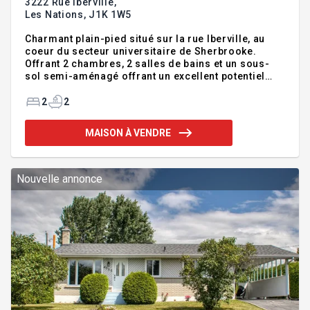
3222 Rue Iberville,
Les Nations,
J1K 1W5
Charmant plain-pied situé sur la rue Iberville, au
coeur du secteur universitaire de Sherbrooke.
Offrant 2 chambres, 2 salles de bains et un sous-
sol semi-aménagé offrant un excellent potentiel
d'agrandissement, cette propriété saura répondre
aux besoins d'une famille, d'un couple ou d'un
2
2
premier acheteur. Lumineuse et fonctionnelle, elle
comprend une grande salle familiale avec foyer au
MAISON À VENDRE
bois, une superbe galerie couverte de 13 x 12 pi
ainsi qu'un vaste terrain plat et intime bordé de
haies de cèdres. À proximité des universités, des
écoles, des parcs, des commerces, du transport en
Nouvelle annonce
commun et