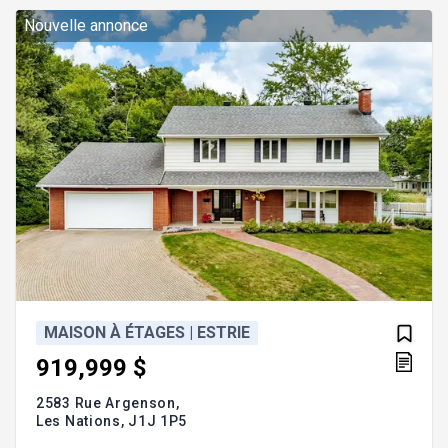
l'extérieur. Addenda :RDC * Aire de vie lumineuse
réunissant salon, salle à manger et cuisine dans un
Nouvelle annonce
espace ouv
MAISON À ÉTAGES | ESTRIE
919,999 $
2583 Rue Argenson,
Les Nations,
J1J 1P5