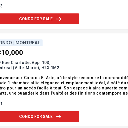
dendum:Incusions:Exclusions:
3
CONDO FOR SALE
ONDO | MONTREAL
310,000
 Rue Charlotte, App. 103,
treal (Ville-Marie),
H2X 1M2
nvenue aux Condos El Arte, où le style rencontre la commodité 
do 1 chambre allie élégance et emplacement idéal, à côté du Q
ro pour un accès facile à tout. Son espace à aire ouverte c
rtz, une buanderie dans l'unité et des finitions contemporaines. *
lleur de la vie urbaine--planifiez votre visite dès aujourd'hui
rigéra
1
CONDO FOR SALE