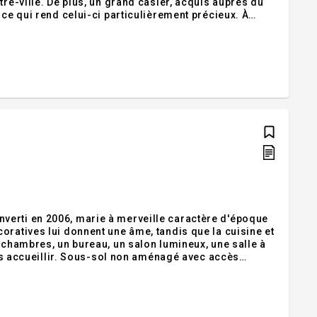
tre-ville. De plus, un grand casier, acquis auprès du
 ce qui rend celui-ci particulièrement précieux. À
urants. Emplacement exceptionnel. L'immeuble dispose
verti en 2006, marie à merveille caractère d'époque
oratives lui donnent une âme, tandis que la cuisine et
 chambres, un bureau, un salon lumineux, une salle à
vous accueillir. Sous-sol non aménagé avec accès
tures complètent le tout. À deux pas du parc La