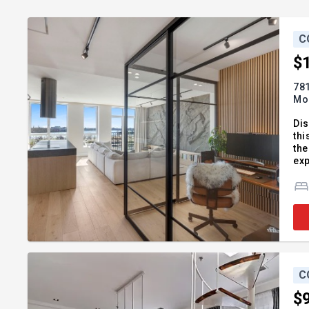
C
$
78
Mon
Dis
thi
the
exp
Get
rel
C
$