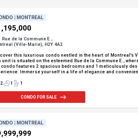
ONDO | MONTREAL
1,195,000
1 Rue de la Commune E.,
treal (Ville-Marie),
H2Y 4A2
cover this luxurious condo nestled in the heart of Montreal's Vi
s unit is situated on the esteemed Rue de la Commune E., where
 condo features 2 spacious bedrooms and 1 meticulously des
erience. Immerse yourself in a life of elegance and convenien
 ready to call this bright, inviting condo in one of Canada's mo
ish this 2000-built treasure's charm.
2
1
1
CONDO FOR SALE
ONDO | MONTREAL
9,999,999