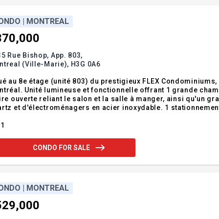
ONDO | MONTREAL
370,000
5 Rue Bishop, App. 803,
treal (Ville-Marie),
H3G 0A6
ué au 8e étage (unité 803) du prestigieux FLEX Condominiums,
tréal. Unité lumineuse et fonctionnelle offrant 1 grande cham
ire ouverte reliant le salon et la salle à manger, ainsi qu'un
 et d'électroménagers en acier inoxydable. 1 stationnement intérieur et 1 espace de rangement inclus.
lacement exceptionnel à distance de marche de l'Université Mc
staurants, des commerces
1
CONDO FOR SALE
ONDO | MONTREAL
529,000