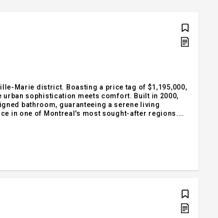
lle-Marie district. Boasting a price tag of $1,195,000,
 urban sophistication meets comfort. Built in 2000,
igned bathroom, guaranteeing a serene living
ce in one of Montreal's most sought-after regions.
st vibrant cities, your home. Don't miss the chance to