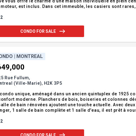
vé vous offre le charme d'une maison individuelle en plein cen
moteur, est inclus. Dans cet immeuble, les casiers sont rares,
x pas de l'Université Concordia, des boutiques et des resta
ne terrasse
2
CONDO FOR SALE
ONDO | MONTREAL
649,000
5 Rue Fullum,
treal (Ville-Marie),
H2K 3P5
condo unique, aménagé dans un ancien quintuplex de 1925 con
confort moderne. Planchers de bois, boiseries et colonnes déc
salle de bain rénovées ajoutent une touche actuelle. Avec deux
ger, 1 salle de bain complète et 1 salle d'eau, il est prêt à 
érieur, cour arrière privée, balcon et stationnement pour 2 voi
ntaine, des commerc
2
CONDO FOR SALE