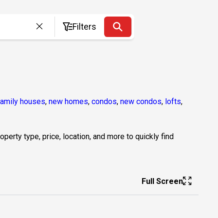
Filters
family houses
,
new homes
,
condos
,
new condos
,
lofts
,
erty type, price, location, and more to quickly find
Full Screen