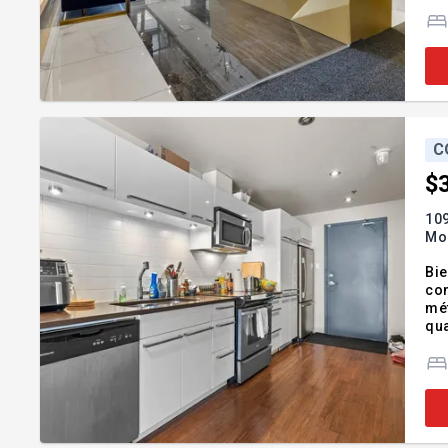
Ad
C
$
109
Mon
Bie
con
mét
qua
mei
réf