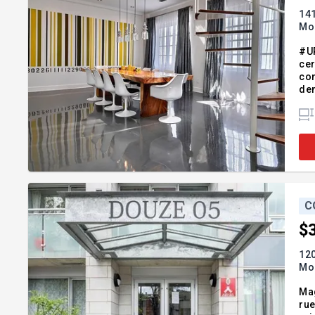
14
Mon
#U
cer
con
demandez une vi
Benja
Atw
C
$
120
Mon
Mag
rue