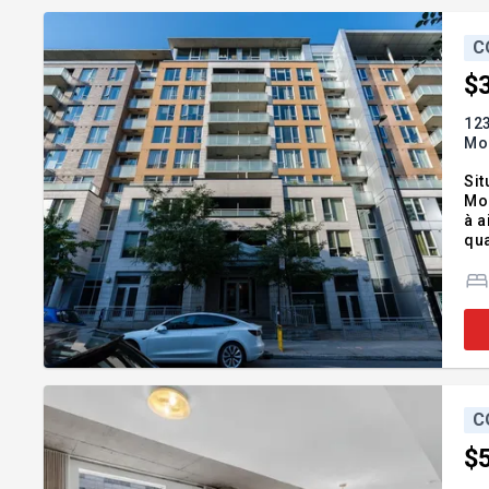
C
$
123
Mon
Sit
Mon
à a
quartz
Emp
re
C
$