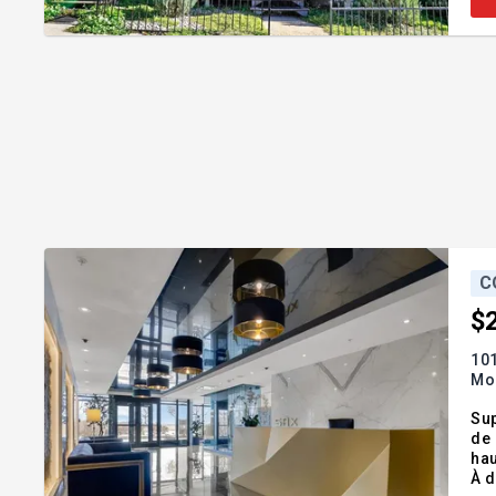
C
$
101
Mon
Sup
de 
hau
À d