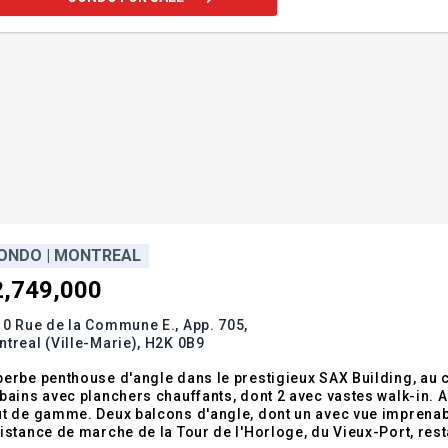
ONDO | MONTREAL
2,749,000
0 Rue de la Commune E., App. 705,
treal (Ville-Marie),
H2K 0B9
erbe penthouse d'angle dans le prestigieux SAX Building, au 
bains avec planchers chauffants, dont 2 avec vastes walk-in. A
t de gamme. Deux balcons d'angle, dont un avec vue imprenable 
istance de marche de la Tour de l'Horloge, du Vieux-Port, rest