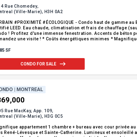
14 Rue Chomedey,
treal (Ville-Marie),
H3H 0A2
RBAIN #PROXIMITÉ #ÉCOLOGIQUE - Condo haut de gamme au 
tifié LEED. Eau chaude, climatisation et frais de chauffage (sau
do ! Profitez d'une immense fenestration. Accents de béton 
site ! * Coûts énergétiques minimes * Magnifique condo à aire ouverte situé au troisième étage du
min Gagnon Condo, gagnant du gala habitation de 2012. Localisation idéale, à quelques minutes du Métro
ater, des autoroutes 40 et 15 et du marché
85 SF
CONDO FOR SALE
ONDO | MONTREAL
369,000
5 Rue MacKay, App. 109,
treal (Ville-Marie),
H3G 0C5
nifique appartement 1 chambre + bureau avec cour privée au c
s René-Lévesque et Sainte-Catherine. Lumineux et ensoleillé av