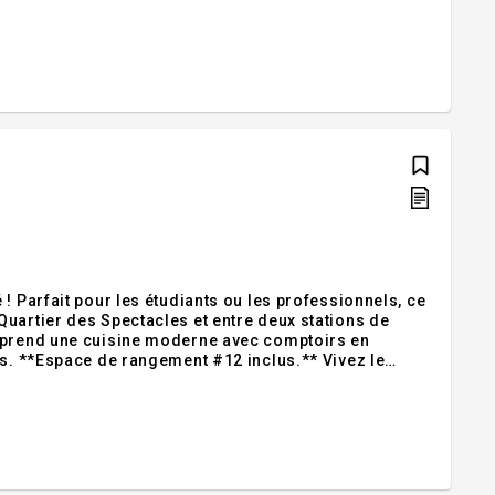
! Parfait pour les étudiants ou les professionnels, ce
uartier des Spectacles et entre deux stations de
omprend une cuisine moderne avec comptoirs en
*Espace de rangement #12 inclus.** Vivez le
 ! Addendum:Incusions:Cuisinière, lave-vaisselle,