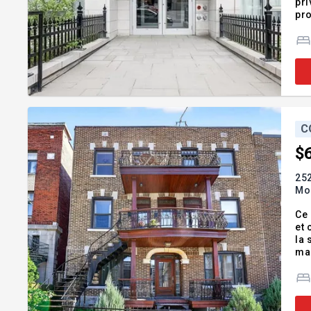
pri
pro
deu
d'u
C
$
252
Mon
Ce 
et 
la 
man
ext
Fo