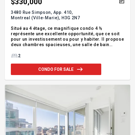
$330,000
3480 Rue Simpson, App. 410,
Montreal (Ville-Marie),
H3G 2N7
Situé au 4 étage, ce magnifique condo 4 ½
représente une excellente opportunité, que ce soit
pour un investissement ou pour y habiter. Il propose
deux chambres spacieuses, une salle de bain
moderne et un balcon, au sein d'un immeuble en
béton bien entretenu offrant des commodités
2
appréciées, telles qu'une piscine, un sauna et une
cour intérieure. Un choix idéal pour une petite
CONDO FOR SALE
famille, des professionnels ou des investisseurs à
la recherche d'un emplacement stratégique et d'un
confort durable. Addendum:Bienvenue à l'unité
#410 du Projet Place Simpson Situé au 4 étage, ce
magnifique c