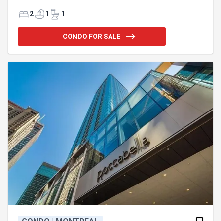
sophistication meets comfort. Built in 2000, the
condo features 2 spacious bedrooms and 1
2
1
1
meticulously designed bathroom, guaranteeing a
serene living experience. Immerse yourself in a life
CONDO FOR SALE
of elegance and convenience in one of Montreal's
most sought-after regions. Get ready to call this
bright, inviting condo in one of Canada's most
vibrant cities, your home. Don't miss the chance to
relish this 2000-built treasure's charm.