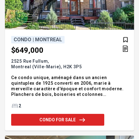
CONDO | MONTREAL
$649,000
2525 Rue Fullum,
Montreal (Ville-Marie),
H2K 3P5
Ce condo unique, aménagé dans un ancien
quintuplex de 1925 converti en 2006, marie à
merveille caractère d'époque et confort moderne.
Planchers de bois, boiseries et colonnes
décoratives lui donnent une âme, tandis que la
cuisine et la salle de bain rénovées ajoutent une
2
touche actuelle. Avec deux chambres, un bureau, un
salon lumineux, une salle à manger, 1 salle de bain
CONDO FOR SALE
complète et 1 salle d'eau, il est prêt à vous
accueillir. Sous-sol non aménagé avec accès
extérieur, cour arrière privée, balcon et