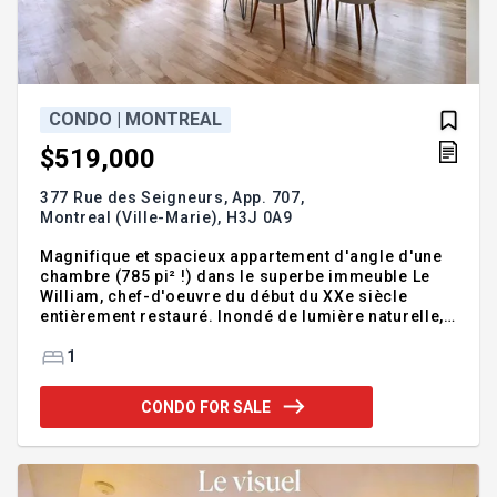
CONDO | MONTREAL
$519,000
377 Rue des Seigneurs, App. 707,
Montreal (Ville-Marie),
H3J 0A9
Magnifique et spacieux appartement d'angle d'une
chambre (785 pi² !) dans le superbe immeuble Le
William, chef-d'oeuvre du début du XXe siècle
entièrement restauré. Inondé de lumière naturelle,
cet élégant appartement dispose de portes vitrées
de 2,13 m et de grandes fenêtres. Finitions haut de
1
gamme et isolation phonique supérieure. Profitez
d'un balcon privé donnant sur la paisible cour
CONDO FOR SALE
intérieure, dclimatisation murale et d'un garage
intérieur. Les résidents bénéficient également
d'équipements de luxe, dont une terrasse sur le toit
avec piscine et un chalet urbain,salle de exercise et
plus.