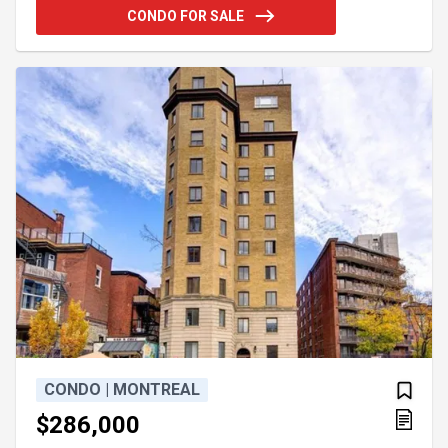
nouvelle cuisinière, ainsi que le remplacement des
CONDO FOR SALE
lavabos et des caissons de base dans la cuisine et
la salle de bain. L'hydro est inclus dans les frais de
copropriété. L'immeuble propose une piscine
intérieure chauffée, un sauna, un gym entièrement
équipé et un servic
CONDO | MONTREAL
$286,000