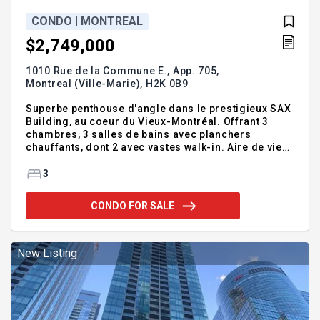
CONDO | MONTREAL
$2,749,000
1010 Rue de la Commune E., App. 705,
Montreal (Ville-Marie),
H2K 0B9
Superbe penthouse d'angle dans le prestigieux SAX
Building, au coeur du Vieux-Montréal. Offrant 3
chambres, 3 salles de bains avec planchers
chauffants, dont 2 avec vastes walk-in. Aire de vie
lumineuse à concept ouvert avec finitions haut de
gamme. Deux balcons d'angle, dont un avec vue
3
imprenable sur l'eau et La Ronde, idéal pour les
feux d'artifice. À distance de marche de la Tour de
CONDO FOR SALE
l'Horloge, du Vieux-Port, restaurants et boutiques.
Unité d'exception. Addendum:Incusions:Exclusions:
New Listing