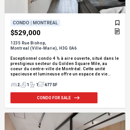
CONDO | MONTREAL
$529,000
1235 Rue Bishop,
Montreal (Ville-Marie),
H3G 0A6
Exceptionnel condo 4 ½ à aire ouverte, situé dans le
prestigieux secteur du Golden Square Mile, au
coeur du centre-ville de Montréal. Cette unité
spacieuse et lumineuse offre un espace de vie
fonctionnel avec boudoir, balcon privé, garage
intérieur chauffé (#56) et espace de rangement
2
1
1
677 SF
privé. Le condo se distingue par ses plafonds de
style industriel, ses colonnes de béton apparentes,
CONDO FOR SALE
ses matériaux haut de gamme et ses planchers de
bois. La luminosité naturelle y est abondante.
L'unité est équipée d'une climatisation murale, ainsi
que d'une laveuse et sécheuse intégrées.
Emplacement exception