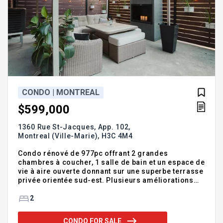
CONDO | MONTREAL
$599,000
1360 Rue St-Jacques, App. 102,
Montreal (Ville-Marie),
H3C 4M4
Condo rénové de 977pc offrant 2 grandes
chambres à coucher, 1 salle de bain et un espace de
vie à aire ouverte donnant sur une superbe terrasse
privée orientée sud-est. Plusieurs améliorations
récentes: cuisine et sdb rafraîchies, nouveau
plafond, nouvelles portes de garde-robe,
2
rangement intégré, nouveau plancher ainsi qu'une
peinture fraîche partout. Immeuble bien administré
CONDO FOR SALE