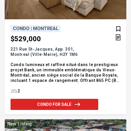
CONDO | MONTREAL
$529,000
221 Rue St-Jacques, App. 301,
Montreal (Ville-Marie),
H2Y 1M6
Condo lumineux et raffiné situé dans le prestigieux
projet Bank, un immeuble emblématique du Vieux-
Montréal, ancien siège social de la Banque Royale,
incluant 1 espace de rangement. Offrant 865 PC (B*)
d'espace de vie aux finitions modernes et doté
d'électroménagers encastrés. Le condo offre un
2
espace de vie à aire ouverte réunissant salon et
salle à manger, agrémenté de fenêtres pleine
CONDO FOR SALE
hauteur et de plafonds de 9 pieds, s'ouvrant sur un
balcon de type loggia. La chambre principale
comprend un walk-in, tandis que la seconde
chambre bénéficie d'une belle luminosité naturelle
New Listing
ainsi que d'un accè