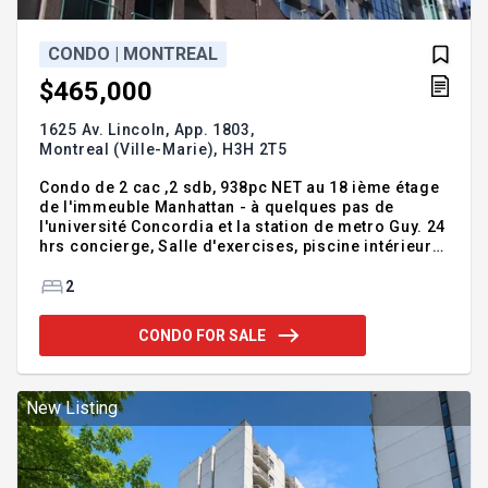
CONDO | MONTREAL
$465,000
1625 Av. Lincoln, App. 1803,
Montreal (Ville-Marie),
H3H 2T5
Condo de 2 cac ,2 sdb, 938pc NET au 18 ième étage
de l'immeuble Manhattan - à quelques pas de
l'université Concordia et la station de metro Guy. 24
hrs concierge, Salle d'exercises, piscine intérieure,
terrain de tennis etc...). stationnement interieur,
rangement Addendum:L'Offre est conditionnelle à
2
l'entière satisfaction du bailleur. Incusions:Laveuse
, sécheuse, lave-vaisselle, réfrigérateur,
CONDO FOR SALE
four,stationnement interieur, rangementExclusions:
New Listing