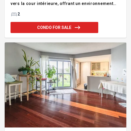
vers la cour intérieure, offrant un environnement
remarquablement calme et paisible. Disposition
harmonieuse avec deux chambres de part et
2
d'autre, dont une chambre principale avec walk-in.
Cuisine modernisée avec nouveaux comptoir, évier
CONDO FOR SALE
et dosseret. Salle de bain avec bain et douche
séparés. Balcon donnant sur une cour intérieure
paysagée. Gym pour les copropriétaires et
stationnement au garage. À quelques pas de la rue
Notre-Dame Ouest, avec m