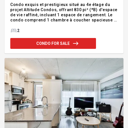
Condo exquis et prestigieux situé au 4e étage du
projet Altitude Condos, offrant 830 pi² (*B) d'espace
de vie raffiné, incluant 1 espace de rangement. Le
condo comprend 1 chambre à coucher spacieuse +
un bureau (den) et 1 salle de bain, une aire de vie à
concept ouvert, des planchers de bois franc et de
2
hauts plafonds avec des finitions modernes. Doté
d'une fenestration pleine hauteur procurant une
CONDO FOR SALE
abondante luminosité naturelle ainsi que d'un
grand balcon privé offrant une vue dégagée sur la
ville. Idéalement situé au centre-ville de Montréal, à
distance de marche des cafés, restaurants, tran