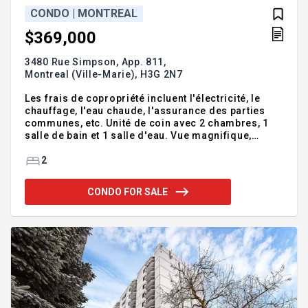
CONDO | MONTREAL
$369,000
3480 Rue Simpson, App. 811,
Montreal (Ville-Marie),
H3G 2N7
Les frais de copropriété incluent l'électricité, le
chauffage, l'eau chaude, l'assurance des parties
communes, etc. Unité de coin avec 2 chambres, 1
salle de bain et 1 salle d'eau. Vue magnifique,
grand balcon orienté sud-ouest. L'immeuble offre:
service de sécurité 24h/24, piscine intérieure,
2
ascenseur, salle d'entraînement, boîte aux lettres. À
pied de l'Université Concordia, du métro Guy-
CONDO FOR SALE
Concordia, du CLSC, de l'Hôpital général de
Montréal, du parc du Mont-Royal, de l'école
Trafalgar pour filles et bien d'autres.
Addendum:Les frais de copropriété comprennent:
l'eau chaude, le chau