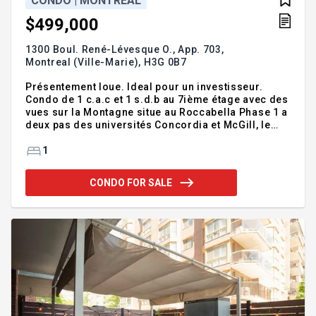
CONDO | MONTREAL
$499,000
1300 Boul. René-Lévesque O., App. 703,
Montreal (Ville-Marie),
H3G 0B7
Présentement loue. Ideal pour un investisseur.
Condo de 1 c.a.c et 1 s.d.b au 7ième étage avec des
vues sur la Montagne situe au Roccabella Phase 1 a
deux pas des universités Concordia et McGill, le
système de métro et de tout autre services. Condo
avec espace à aire ouverte, planchers de bois,
1
finitions modernes, grandes fenêtres, beaucoup de
lumière naturelle.Rangement
CONDO FOR SALE
Addendum:Présentement loue jusqu'au 30 Juin
2027. SERVICES: - Agent de sécurité en uniforme
24/7 - Trois ascenseurs à haute vitesse par tour
avec écrans affichant l'actualité et la météo - Accès
au bâtiment sécuris