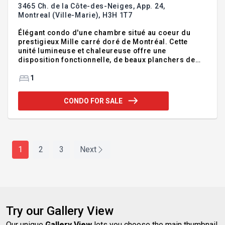
3465 Ch. de la Côte-des-Neiges, App. 24,
Montreal (Ville-Marie),
H3H 1T7
Élégant condo d'une chambre situé au coeur du
prestigieux Mille carré doré de Montréal. Cette
unité lumineuse et chaleureuse offre une
disposition fonctionnelle, de beaux planchers de
bois et un mode de vie urbain exceptionnel, à
quelques pas de la rue Sherbrooke, des universités
1
Concordia et McGill, du Musée des beaux-arts de
Montréal, du mont Royal, des hôpitaux, cafés,
CONDO FOR SALE
restaurants, commerces, du métro et du transport
en commun. Une rare opportunité pour
investisseurs, étudiants, professionnels ou futurs
occupants à la recherche d'un emplacement
central, pratique et durablement recherché.
1
2
3
Next
Try our Gallery View
Our unique
Gallery View
lets you choose the main thumbnail