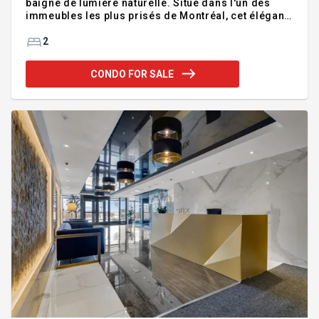
baigné de lumière naturelle. Situé dans l'un des
immeubles les plus prisés de Montréal, cet élégant
logement allie confort, style et commodité hors
pair. Comprend un stationnement intérieur chauffé
2
et un casier de rangement privé. Profitez
d'équipements de luxe, notamment une piscine
CONDO FOR SALE
chauffée sur le toit, une salle de sport entièrement
équipée, 2 saunas et 2 bains à remous. Idéalement
situé à quelques pas de la station de métro Atwater,
des restaurants, des cafés, des écoles, de la
Banque de Montré