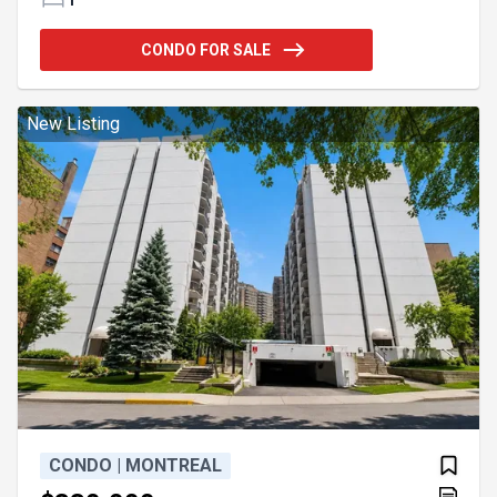
entretenu proposant des commodités recherchées,
dont une piscine, un sauna et une cour intérieure.
CONDO FOR SALE
Une propriété idéale pour un étudiant, un
professionnel ou un investisseur.
Addendum:Bienvenue à l'unité #1003 du Projet
Place Simpson Situé au 10 étage, ce superbe condo
New Listing
3 ½ entièrement rénové constitue une excellente
CONDO | MONTREAL