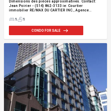
Dimensions des pièces approximatives. Contact:
Jean Poirier - (514) 862-3133 ie: Courtier
immobilier RE/MAX DU CARTIER INC., Agence
immobilière VOIR LA FICHE DESCRIPTIVE DE CETTE
PROPRIÉTÉ: https://www.remax-
1
1
quebec.com/fr/proprietes/26439718
CONDO FOR SALE