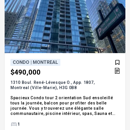
CONDO | MONTREAL
$490,000
1310 Boul. René-Lévesque O., App. 1807,
Montreal (Ville-Marie),
H3G 0B8
Spacieux Condo tour 2 orientation Sud ensoleillé
tous la journée, balcon pour profiter des belle
journée. Vous y trouverez une élégante salle
communautaire, piscine intérieur, spas, Sauna et
gym , service de portier 24heures très sécuritaire.
Le condo comprend 1 espace de storage.
1
communiquer avec Kimberley Grant 514-808-9675