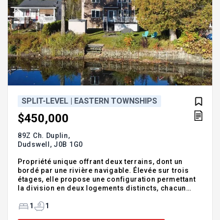
SPLIT-LEVEL | EASTERN TOWNSHIPS
$450,000
89Z Ch. Duplin,
Dudswell,
J0B 1G0
Propriété unique offrant deux terrains, dont un
bordé par une rivière navigable. Élevée sur trois
étages, elle propose une configuration permettant
la division en deux logements distincts, chacun
avec cuisine, salle de bain et salle à manger. Le
terrain plat et dégagé offre une vue splendide,
1
1
particulièrement au lever du soleil. Idéal pour ceux