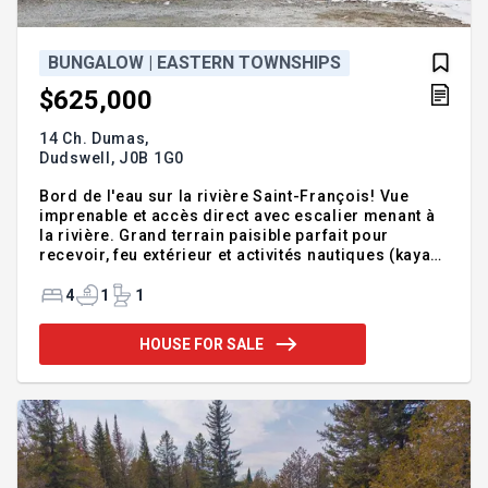
BUNGALOW | EASTERN TOWNSHIPS
$625,000
14 Ch. Dumas,
Dudswell,
J0B 1G0
Bord de l'eau sur la rivière Saint-François! Vue
imprenable et accès direct avec escalier menant à
la rivière. Grand terrain paisible parfait pour
recevoir, feu extérieur et activités nautiques (kayak,
canot). Spacieuse maison idéale pour grande
famille, cuisine avec armoires de bois, garage
4
1
1
attaché et remise. Un mode de vie unique où chaque
journée se termine au bord de l'eau. À découvrir!
HOUSE FOR SALE
Addendum:Bienvenue dans une propriété où le bord
de l'eau devient votre quotidien. Située en bordure
de la rivière Saint-François, cette propriété vous
offre une vue exceptionnelle sur l'eau et u