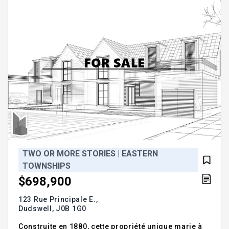
Sherbrooke et 20 min d'East Angus, alliant
tranquillité et proximité des
TWO OR MORE STORIES | EASTERN
TOWNSHIPS
$698,900
123 Rue Principale E.,
Dudswell,
J0B 1G0
Construite en 1880, cette propriété unique marie à