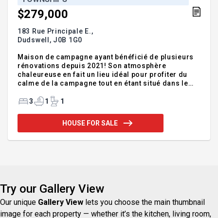
$279,000
183 Rue Principale E.,
Dudswell,
J0B 1G0
Maison de campagne ayant bénéficié de plusieurs
rénovations depuis 2021! Son atmosphère
chaleureuse en fait un lieu idéal pour profiter du
calme de la campagne tout en étant situé dans le
village. Elle vous offre 3 chambres, une grande
salle familiale, une salle de bain, cuisine et superbe
3
1
1
salon remis au goût du jour. Plancher de bois franc
sur tout le rez-de-chaussée avec aire ouverte.
HOUSE FOR SALE
Grand terrain avec arbres matures et une nouvelle
terrasse fraîchement aménagée. La grande salle
familiale avec entrée indépendante peut être
utilisée pour plusieurs projets, qu'il s'agisse de
télétravail ou d'
Try our Gallery View
Our unique
Gallery View
lets you choose the main thumbnail
image for each property — whether it’s the kitchen, living room,