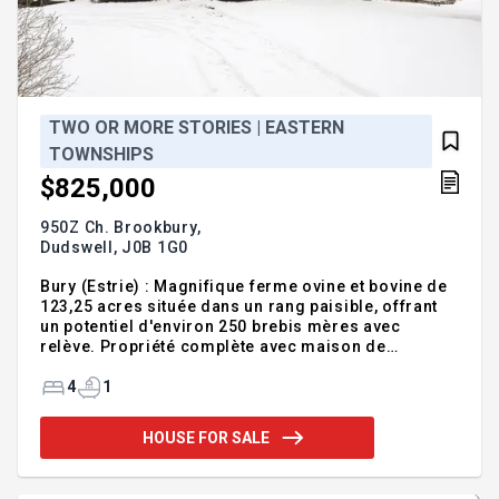
TWO OR MORE STORIES | EASTERN
TOWNSHIPS
$825,000
950Z Ch. Brookbury,
Dudswell,
J0B 1G0
Bury (Estrie) : Magnifique ferme ovine et bovine de
123,25 acres située dans un rang paisible, offrant
un potentiel d'environ 250 brebis mères avec
relève. Propriété complète avec maison de
campagne 4 chambres, piscine hors terre et
bâtiments fonctionnels : bergerie, étable, bâtiment
4
1
pour la fosse, garage et silo. Terre composée de
pâturages, cultures et boisé avec ruisseau, étang et
HOUSE FOR SALE
potentiel acéricole d'environ 500 entailles. Revenus
supplémentaires grâce à une tour de
télécommunication. Localisation idéale à 35 min de