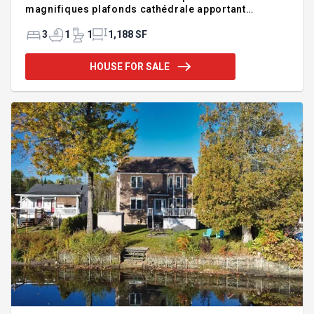
magnifiques plafonds cathédrale apportant
luminosité et grandeur. Accès direct à l'atelier par
la maison, idéal pour artisans ou passionnés de
3
1
1
1,188 SF
bricolage. Située sur un superbe terrain de plus de
32 300 pi², magnifiquement aménagé, avec une
HOUSE FOR SALE
partie boisée et aucun voisin à l'arrière pour une
intimité remarquable. Un véritable havre de paix
alliant créativité, confort et nature, parfait pour ceux
qui recherchent une propriété différente et
inspirante. IN