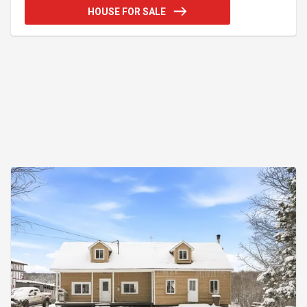
qui recherchent un projet polyvalent combinant
HOUSE FOR SALE
potentiel résidentiel et charme naturel. Une
opportunité rare à saisir! Addendum:INFO : 250$
annuel frais d'entretien chemin
Incusions:Réfrigérateur blanc, cuisinière blanche,
les 2 lave