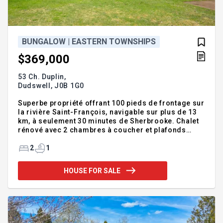
BUNGALOW | EASTERN TOWNSHIPS
$369,000
53 Ch. Duplin,
Dudswell,
J0B 1G0
Superbe propriété offrant 100 pieds de frontage sur
la rivière Saint-François, navigable sur plus de 13
km, à seulement 30 minutes de Sherbrooke. Chalet
rénové avec 2 chambres à coucher et plafonds
cathédrale offrant luminosité et cachet. Immense
galerie de 13 x 32 pi avec vue imprenable sur la
2
1
rivière et la forêt. Profitez des magnifiques levers
de soleil chaque matin et des sports nautiques
HOUSE FOR SALE
directement à votre porte. Un endroit idéal pour
relaxer en pleine nature. Addendum:2017: Ajouts de
Gypsy sur 50 % de l'intérieur, refait le revêtement du
plafond en lambris de bois, changer la