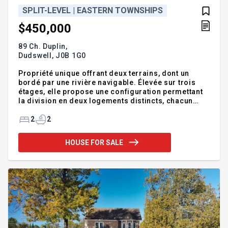
SPLIT-LEVEL | EASTERN TOWNSHIPS
$450,000
89 Ch. Duplin,
Dudswell,
J0B 1G0
Propriété unique offrant deux terrains, dont un
bordé par une rivière navigable. Élevée sur trois
étages, elle propose une configuration permettant
la division en deux logements distincts, chacun
avec cuisine, salle de bain et salle à manger. Le
terrain plat et dégagé offre une vue splendide,
2
2
particulièrement au lever du soleil. Idéal pour ceux
qui recherchent un projet polyvalent combinant
HOUSE FOR SALE
potentiel résidentiel et charme naturel. Une
opportunité rare à saisir! Addendum:INFO : 250$
annuel frais d'entretien chemin
Incusions:Réfrigérateur blanc, cuisinière blanche,
les 2 lave