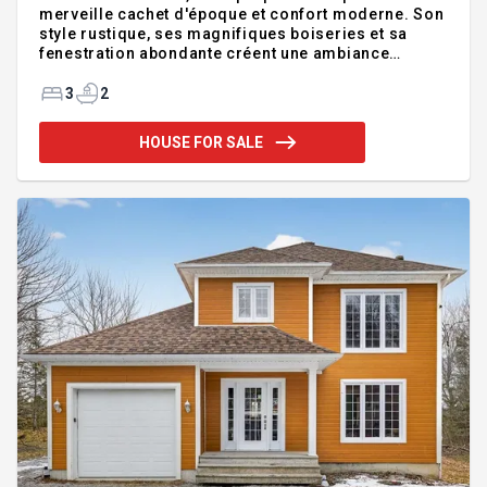
merveille cachet d'époque et confort moderne. Son
style rustique, ses magnifiques boiseries et sa
fenestration abondante créent une ambiance
chaleureuse et lumineuse. Entièrement rénovée de
la cave au toit en 2019-20 elle est clé en main. Elle
3
2
offre 3 chambres, une cuisine conviviale avec îlot et
rangement généreux, un véritable petit domaine. À
HOUSE FOR SALE
proximité du lac D'Argent, profitez d'un
environnement naturel sur plus de 44 000 pi²où les
chevreuils sont souvent au rendez-vous. Zonée
semi commercial, avec une maison d'invité
habitable à l'année a