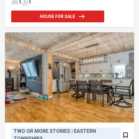
reconnexion avec la nature. Entièrement rénové
1
1
avec soin, il est clé en main et prêt à vous accueillir.
À l'extérieur comme à l'intérieur, tout a été pensé
HOUSE FOR SALE
pour créer un espace chaleureux et sans souci. Le
doux murmure du ruisseau qui borde la propriété
accompagne vos moments de détente, créant une
ambiance apaisante unique. Un endroit où il fait
TWO OR MORE STORIES | EASTERN
TOWNSHIPS