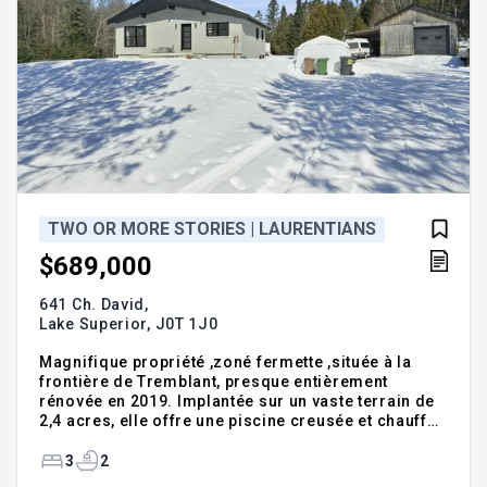
TWO OR MORE STORIES | LAURENTIANS
$689,000
641 Ch. David,
Lake Superior,
J0T 1J0
Magnifique propriété ,zoné fermette ,située à la
frontière de Tremblant, presque entièrement
rénovée en 2019. Implantée sur un vaste terrain de
2,4 acres, elle offre une piscine creusée et chauffée
ainsi qu'un grand espace extérieur idéal pour
recevoir et se divertir. Immense garage polyvalent,
3
2
parfait pour la mécanique ou un atelier.Vous serez