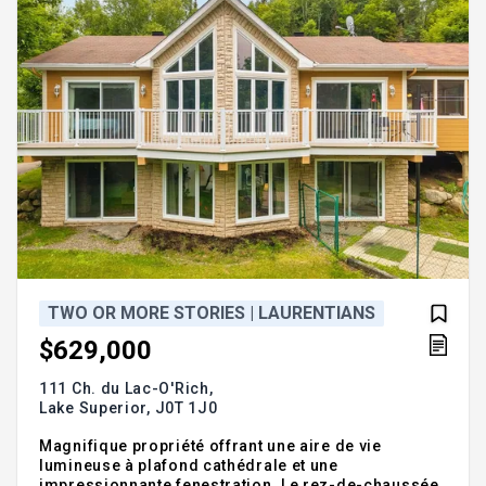
TWO OR MORE STORIES | LAURENTIANS
$629,000
111 Ch. du Lac-O'Rich,
Lake Superior,
J0T 1J0
Magnifique propriété offrant une aire de vie
lumineuse à plafond cathédrale et une
impressionnante fenestration. Le rez-de-chaussée