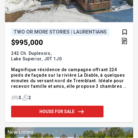
TWO OR MORE STORIES | LAURENTIANS
$995,000
242 Ch. Duplessis,
Lake Superior,
J0T 1J0
Magnifique résidence de campagne offrant 224
pieds de façade sur la rivière La Diable, à quelques
minutes du versant nord de Tremblant. Idéale pour
recevoir famille et amis, elle propose 3 chambres à
coucher, 2 salles de bain et un garage double. Aire
de vie conviviale, lumière abondante et vues
3
2
apaisantes sur la rivière. Terrain intime,
environnement paisible et enchanteur, parfait pour
HOUSE FOR SALE
profiter de la nature en toute saison.
Addendum:Incusions:Appareils électro-
ménagers.Exclusions:Meubles, effets personnels,
articles de cuisine, outils, équipement sportif.
New Listing