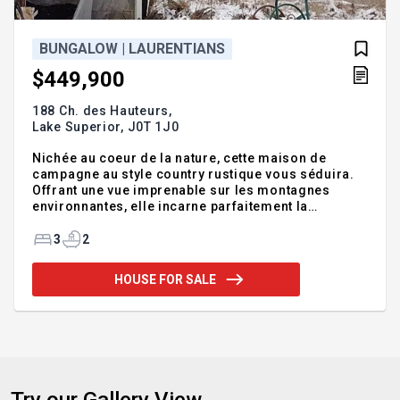
BUNGALOW | LAURENTIANS
$449,900
188 Ch. des Hauteurs,
Lake Superior,
J0T 1J0
Nichée au coeur de la nature, cette maison de
campagne au style country rustique vous séduira.
Offrant une vue imprenable sur les montagnes
environnantes, elle incarne parfaitement la
tranquillité de la vie en région. Construite avec des
matériaux authentiques, cette propriété se
3
2
distingue par son ambiance accueillante. Les
vastes espaces de vie créent un environnement,
HOUSE FOR SALE
idéal pour recevoir famille et amis. Pensée pour la
vie multi-générationnelle, la maison propose des
espaces distincts permettant à chacun de profiter
de son intimité tout en partageant des aires
communs. Que ce soit pour loge