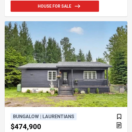
charmé par l'intérieur chaleureux mettant en valeur
HOUSE FOR SALE
de superbes poutres de bois apparentes assorties
à un plafond de lattes de bois. Le terrain spacieux
propose également un environnement idéal pour
aménager un potager et profiter pleinement de la
natur
BUNGALOW | LAURENTIANS
$474,900