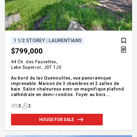
1 1/2 STOREY | LAURENTIANS
$799,000
44 Ch. des Fauvettes,
Lake Superior,
J0T 1J0
Au bord du lac Quenouilles, vue panoramique
imprenable. Maison de 3 chambres et 2 salles de
bain. Salon chaleureux avec un magnifique plafond
cathédrale en demi-rondins. Foyer au bois.
Concept à aire ouverte. Cuisine gastronomique
récemment rénovée avec comptoirs en marbre.
3
2
Spacieuse véranda idéale pour recevoir famille et
amis. Addendum:Lac Quenouilles - Lac navigable à
HOUSE FOR SALE
moteur. Idéal pour tous les sports nautiques. À 15
min du Mont-Blanc et à 20 min de Tremblant. Vendu
meublé et équipé. Lumineux et aéré. Cuisine