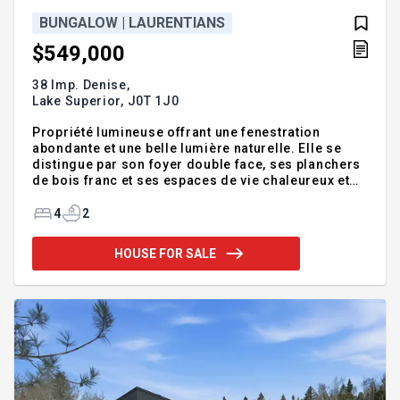
BUNGALOW | LAURENTIANS
$549,000
38 Imp. Denise,
Lake Superior,
J0T 1J0
Propriété lumineuse offrant une fenestration
abondante et une belle lumière naturelle. Elle se
distingue par son foyer double face, ses planchers
de bois franc et ses espaces de vie chaleureux et
fonctionnels. Le balcon enveloppant permet de
profiter pleinement d'un environnement paisible.
4
2
Située dans un cul-de-sac tranquille sur un très
grand terrain plat et aménagé avec garage et
HOUSE FOR SALE
espace de rangement. Accès à la plage et au lac
Équerre. À proximité des services, des activités de
plein air et des centres de ski. Idéale comme
résidence principale, pied-à-terre ou
investissement, la location cou