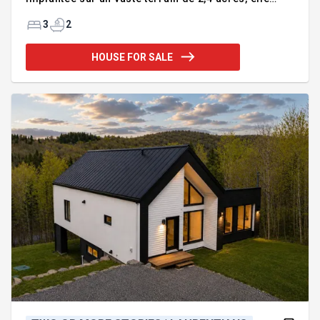
offre une piscine creusée et chauffée ainsi qu'un
grand espace extérieur idéal pour recevoir et se
3
2
divertir. Immense garage polyvalent, parfait pour la
mécanique ou un atelier.Vous serez charmé par
HOUSE FOR SALE
l'intérieur chaleureux mettant en valeur de superbes
poutres de bois apparentes assorties à un plafond
de lattes de bois. Le terrain spacieux propose
également un environnement idéal pour aménager
un potager