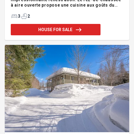
à aire ouverte propose une cuisine aux goûts du
jour avec îlot central, une vaste suite principale
avec salle de bain attenante, douche indépendante
3
2
et bain podium. La très grande Galerie grillagée est
l'endroit idéal pour les BBQ, les repas en famille ou
HOUSE FOR SALE
les soirées entre amis. Grand garage détaché isolé
offrant beaucoup d'espace pour le rangement ou
les projets. Terrain boisé procurant intimité et
tranquillité avec, en prime, une remise pratique
offrant un espac