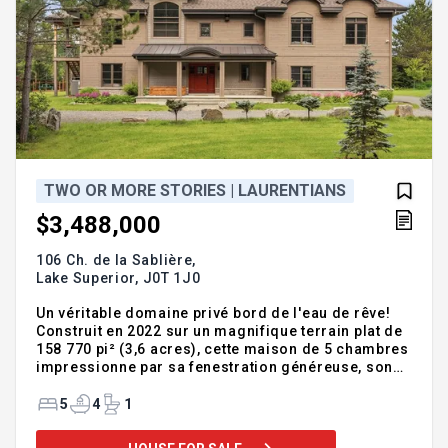
TWO OR MORE STORIES | LAURENTIANS
$3,488,000
106 Ch. de la Sablière,
Lake Superior,
J0T 1J0
Un véritable domaine privé bord de l'eau de rêve!
Construit en 2022 sur un magnifique terrain plat de
158 770 pi² (3,6 acres), cette maison de 5 chambres
impressionne par sa fenestration généreuse, son
foyer en pierre, son plafond cathédral, sa
spacieuse véranda, ses 4 garages, et sa plage de
5
4
1
sable orienté vers l'ouest (coucher du soleil). La
qualité de construction est exceptionnelle dans les