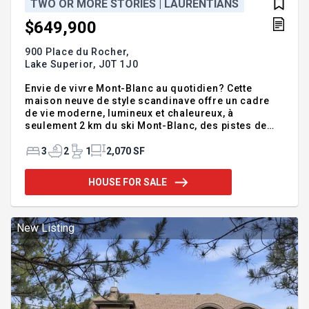
TWO OR MORE STORIES | LAURENTIANS
$649,900
900 Place du Rocher,
Lake Superior,
J0T 1J0
Envie de vivre Mont-Blanc au quotidien? Cette
maison neuve de style scandinave offre un cadre
de vie moderne, lumineux et chaleureux, à
seulement 2 km du ski Mont-Blanc, des pistes de
vélo de montagne et des activités quatre saisons.
Située sur une rue asphaltée, dans un
3
2
1
2,070 SF
développement recherché, elle profite d'un accès
rapide à la 117, sans la voir ni l'entendre. Plafond
HOUSE FOR SALE
cathédrale, foyer au gaz, grand balcon, vue
panoramique et espace de vie idéal pour recevoir.
Parfaite pour une famille active recherchant
confort, nature et proximité. Vous cherchez une
New Listing
maison neuve, moderne et chaleureuse a