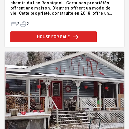
chemin du Lac Rossignol . Certaines propriétés
offrent une maison. D'autres offrent un mode de
vie. Cette propriété, construite en 2018, offre un
environnement exceptionnel aux amoureux de la
nature, de l'espace et du plein air. La résidence
3
2
offre une aire d'étage d'environ 339 m² (près de 3
650 pi²) et s'étend sur un vaste terrain de plus de 73
HOUSE FOR SALE
000 m² (près de 786 000 pi² / environ 19 acres). (La
superficie sera confirmée lors de l'acte notarié)Un
chemin aménagé à partir de la route principale,
mène au site de ce spectaculaire domaine. Suit