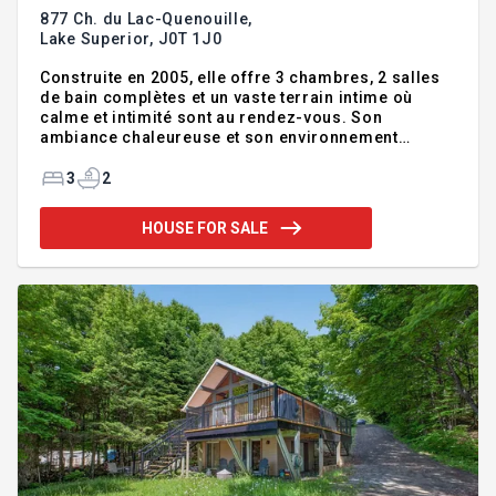
877 Ch. du Lac-Quenouille,
Lake Superior,
J0T 1J0
Construite en 2005, elle offre 3 chambres, 2 salles
de bain complètes et un vaste terrain intime où
calme et intimité sont au rendez-vous. Son
ambiance chaleureuse et son environnement
enchanteur en font l'endroit idéal pour profiter de la
vie en plein air. À proximité du Mont-Tremblant, des
3
2
sentiers, lacs et activités de plein air, cette
propriété vous permet de vivre les Laurentides à
HOUSE FOR SALE
leur meilleur, été comme hiver.
Addendum:Incusions:Fixtures, pôles a rideaux,
cuisinière au gaz, lave-vaisselle, balayeuse
centrale et ses accessoires, cabanon, poulaillé,
abris près du coin