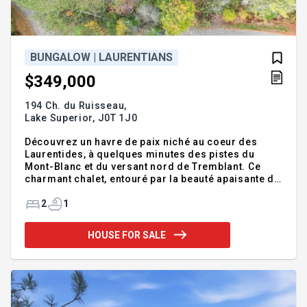
BUNGALOW | LAURENTIANS
$349,000
194 Ch. du Ruisseau,
Lake Superior,
J0T 1J0
Découvrez un havre de paix niché au coeur des
Laurentides, à quelques minutes des pistes du
Mont-Blanc et du versant nord de Tremblant. Ce
charmant chalet, entouré par la beauté apaisante de
la forêt, offre un équilibre parfait entre tranquillité
et accessibilité. Situé dans une rue sans issue,
2
1
vous profiterez du calme tout en étant à proximité
immédiate des commodités de Mont-Blanc. Avec
HOUSE FOR SALE
près d'un acre de terrain, et sans voisins visibles,
l'intimité est assurée. L'intérieur chaleureux et de
plain-pied comprend deux chambres, un salon
spacieux avec foyer au bois. Imaginez y ajouter
votre prop