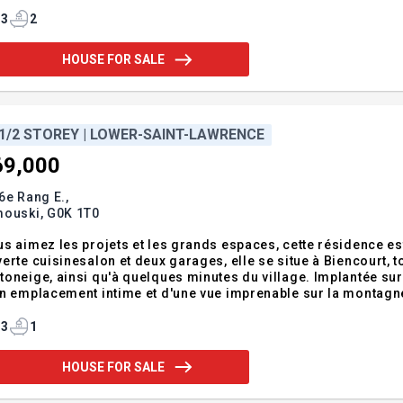
endum:PREMIERS ACHETEURS : la TPS pourrait vous être rembour
formez-vous! Photo
3
2
HOUSE FOR SALE
 1/2 STOREY | LOWER-SAINT-LAWRENCE
69,000
6e Rang E.,
mouski,
G0K 1T0
s aimez les projets et les grands espaces, cette résidence est
erte cuisinesalon et deux garages, elle se situe à Biencourt, to
ge, ainsi qu'à quelques minutes du village. Implantée sur un vaste terrain de 3 686 m², la propriété bénéficie
n emplacement intime et d'une vue imprenable sur la montagne
nquillité, nature et possibilités d'aménagement. Addendum:Vou
idence est f
3
1
HOUSE FOR SALE