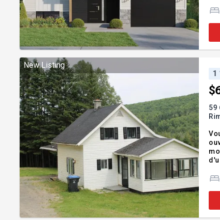
Add
In
New Listing
1
$
59 
Ri
Vou
ouv
motonei
d'u
tra
rés