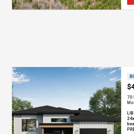
B
$
70 
Mo
LIBRE IM
24x
bea
PRE