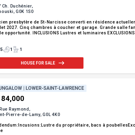
 Ch. Duchénier,
mouski,
G0K 1S0
ien presbytère de St-Narcisse converti en résidence actuelle
llet 2027. Cinq chambres à coucher et garage. Grande salle f
belle opportunité. INCLUSIONS
5
1
1
HOUSE FOR SALE
UNGALOW | LOWER-SAINT-LAWRENCE
184,000
 Rue Raymond,
int-Pierre-de-Lamy,
G0L 4K0
endum:Incusions:Lustre du propriétaire, bacs à poubellesExc
le