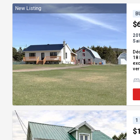
New Listing
B
$
201
Sai
Déc
18 
exc
ver
cha
Ad
1
$