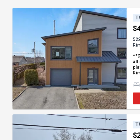
T
$
522
Ri
**D
all
pla
Rim
d'a
rés
T
$