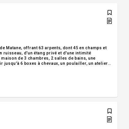
de Matane, offrant 63 arpents, dont 45 en champs et
 ruisseau, d'un étang privé et d'une intimité
e maison de 3 chambres, 2 salles de bains, une
r jusqu'à 6 boxes à chevaux, un poulailler, un atelier
our les amoureux de la nature et des animaux.