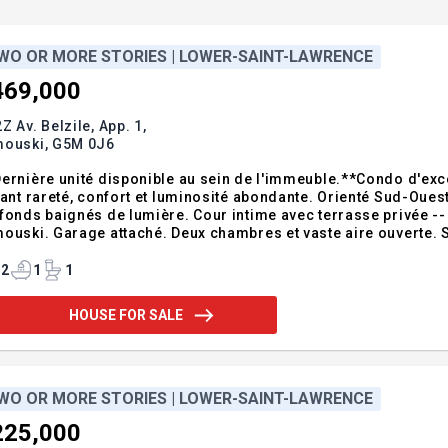
WO OR MORE STORIES | LOWER-SAINT-LAWRENCE
469,000
Z Av. Belzile, App. 1,
mouski,
G5M 0J6
ernière unité disponible au sein de l'immeuble.**Condo d'exc
iant rareté, confort et luminosité abondante. Orienté Sud-Ouest
fonds baignés de lumière. Cour intime avec terrasse privée --
ouski. Garage attaché. Deux chambres et vaste aire ouverte. Sa
jouter un poêle à bois. Propriété clé en main dans un secteur r
idence simple tou
2
1
1
HOUSE FOR SALE
WO OR MORE STORIES | LOWER-SAINT-LAWRENCE
225,000