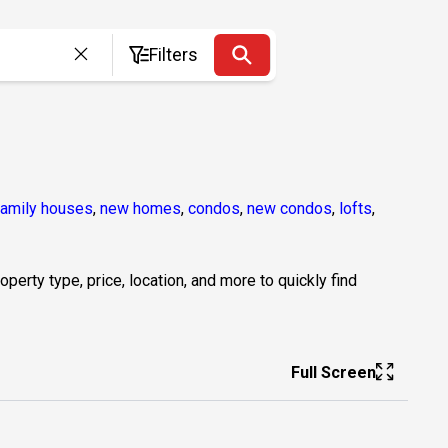
Filters
family houses
,
new homes
,
condos
,
new condos
,
lofts
,
erty type, price, location, and more to quickly find
Full Screen