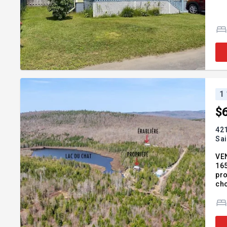
1
$
421
Sa
VEN
165
pro
cho
off
bât