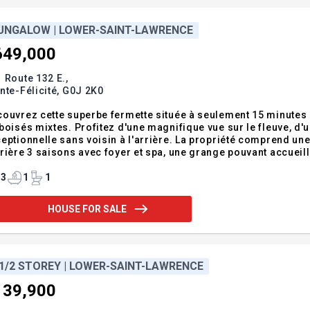
UNGALOW | LOWER-SAINT-LAWRENCE
649,000
 Route 132 E.,
nte-Félicité,
G0J 2K0
ouvrez cette superbe fermette située à seulement 15 minutes 
boisés mixtes. Profitez d'une magnifique vue sur le fleuve, d'un
eptionnelle sans voisin à l'arrière. La propriété comprend un
rière 3 saisons avec foyer et spa, une grange pouvant accueilli
uffé ainsi qu'un garage détaché. Un véritable havre de paix p
dendum:Découvrez u
3
1
1
HOUSE FOR SALE
 1/2 STOREY | LOWER-SAINT-LAWRENCE
139,900