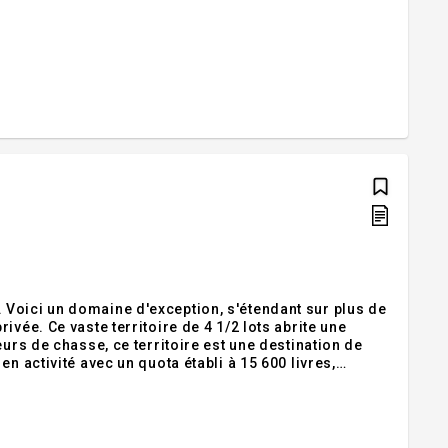
Voici un domaine d'exception, s'étendant sur plus de
vée. Ce vaste territoire de 4 1/2 lots abrite une
urs de chasse, ce territoire est une destination de
n activité avec un quota établi à 15 600 livres,
nnés de production acéricole. Voici l'opportunité de