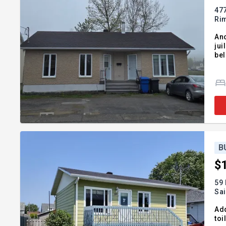
477
Ri
Anc
jui
B
$
59
Sa
Add
toi