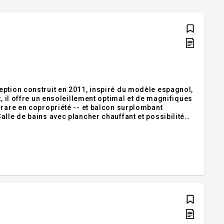
eption construit en 2011, inspiré du modèle espagnol,
, il offre un ensoleillement optimal et de magnifiques
 rare en copropriété -- et balcon surplombant
lle de bains avec plancher chauffant et possibilité
echerché. Vous y retrouvez la tranquillité d'une