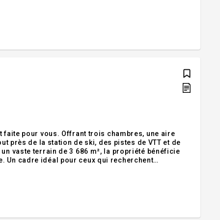
sée en totalité avec l'adoption de la loi C-4.
 faite pour vous. Offrant trois chambres, une aire
ut près de la station de ski, des pistes de VTT et de
. Un cadre idéal pour ceux qui recherchent
s aimez les projets et les grands espaces, cette