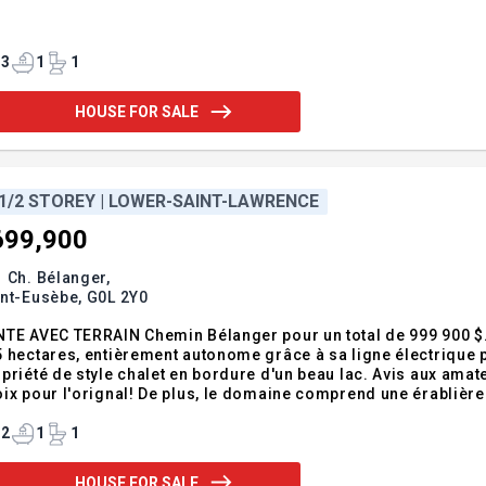
3
1
1
HOUSE FOR SALE
 1/2 STOREY | LOWER-SAINT-LAWRENCE
699,900
 Ch. Bélanger,
int-Eusèbe,
G0L 2Y0
TE AVEC TERRAIN Chemin Bélanger pour un total de 999 900 $. 
 hectares, entièrement autonome grâce à sa ligne électrique pri
priété de style chalet en bordure d'un beau lac. Avis aux amate
ix pour l'orignal! De plus, le domaine comprend une érablière e
rant une perspective prometteuse d'expansion pour les passio
ir un projet à v
2
1
1
HOUSE FOR SALE