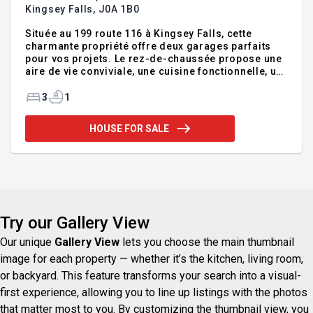
Kingsey Falls,
J0A 1B0
Située au 199 route 116 à Kingsey Falls, cette
charmante propriété offre deux garages parfaits
pour vos projets. Le rez-de-chaussée propose une
aire de vie conviviale, une cuisine fonctionnelle, un
salon lumineux et une verrière avec accès au patio.
Trois chambres, une salle de bains complète, une
3
1
salle de lavage complètent l'espace. Le sous-sol
comprend salle familiale, une chambre et un vaste
HOUSE FOR SALE
rangement pour établi ainsi qu'une chambre froide.
Vaste terrain d'un acre aménagé, patio, terrasse,
aire de feu, pommier, quelques plans de bleuets
ajoutent à son attrait. Soyez les bienvenus!!
Try our Gallery View
Our unique
Gallery View
lets you choose the main thumbnail
image for each property — whether it’s the kitchen, living room,
or backyard. This feature transforms your search into a visual-
first experience, allowing you to line up listings with the photos
that matter most to you. By customizing the thumbnail view, you