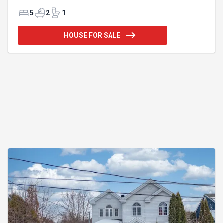
Le rez-de-chaussée, doté d'un plancher chauffant
partout, propose une cuisine et une salle à manger
5
2
1
qui sauront vous séduire dès le premier regard. À
l'extérieur, profitez d'une cour arrière à couper le
HOUSE FOR SALE
souffle, idéale pour recevoir ou simplement
relaxer. Une maison impeccable, sans aucune
rénovation à prévoir : il ne vous reste qu'à
emménager! Addendum:Découvrez une propriété
où chaque d