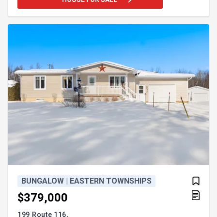
Elle comprend 5 chambres avec Walk-in, 1 SDB et 1
s. d'eau. Le terrain vous permet de profiter
pleinement des beaux jours grâce à sa piscine
creusée et un garage attaché. Une propriété clé en
main, fonctionnelle pour une fam
BUNGALOW | EASTERN TOWNSHIPS
$379,000
199 Route 116,