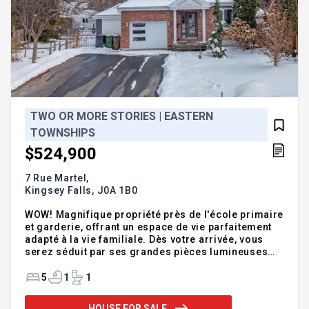
TWO OR MORE STORIES | EASTERN
TOWNSHIPS
$524,900
7 Rue Martel,
Kingsey Falls,
J0A 1B0
WOW! Magnifique propriété près de l'école primaire
et garderie, offrant un espace de vie parfaitement
adapté à la vie familiale. Dès votre arrivée, vous
serez séduit par ses grandes pièces lumineuses
accueillantes. La maison a été pensée avec un
souci de détail remarquable, proposant de
5
1
1
nombreux espaces de rangement et des
aménagement pratiques qui facilitent le quotidien.
HOUSE FOR SALE