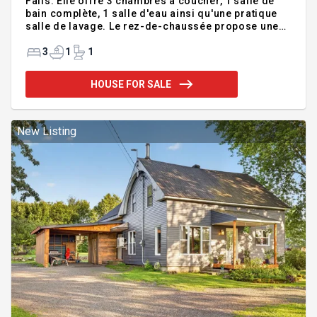
Falls. Elle offre 3 chambres à coucher, 1 salle de
bain complète, 1 salle d'eau ainsi qu'une pratique
salle de lavage. Le rez-de-chaussée propose une
belle aire commune lumineuse et conviviale. Au
sous-sol, vous trouverez une salle familiale offrant
3
1
1
un espace supplémentaire pour se détendre. Un
garage attaché complète la propriété et ajoute un
HOUSE FOR SALE
espace de rangement. À l'extérieur, profitez d'une
cour bien aménagée et intime avec piscine, idéale
pour la saison estivale. Une propriété soignée et et
invitante à découvrir absolument ! Addendum:
New Listing