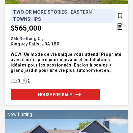
TWO OR MORE STORIES | EASTERN
TOWNSHIPS
$565,000
265 4e Rang O.,
Kingsey Falls,
J0A 1B0
WOW! Un mode de vie unique vous attend! Propriété
avec écurie, parc pour chevaux et installations
idéales pour les passionnés. Enclos à poules +
grand jardin pour une vie plus autonome et en
harmonie avec la nature. Un environnement parfait
pour réaliser vos projets, profiter de l'espace et
3
2
vivre pleinement au rythme de vos passions.
Tranquillité, liberté et possibilités réunies -- une
HOUSE FOR SALE
occasion rare, faites vite! Addendum:Bonjour... Je
suis bien plus qu'une propriété... je suis un mode
de vie. Amateurs de nature, de liberté et de projets,
vous trouverez ici un environnement parfait
New Listing