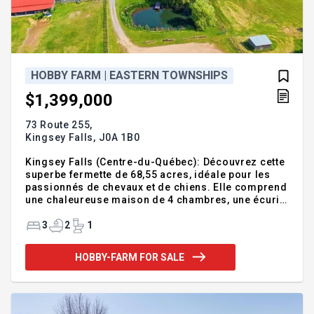
HOBBY FARM | EASTERN TOWNSHIPS
$1,399,000
73 Route 255,
Kingsey Falls,
J0A 1B0
Kingsey Falls (Centre-du-Québec): Découvrez cette
superbe fermette de 68,55 acres, idéale pour les
passionnés de chevaux et de chiens. Elle comprend
une chaleureuse maison de 4 chambres, une écurie
de 6 boxes, un vaste manège intérieur chauffé au
propane, un parc canin aménagé en 2024 et une
3
2
1
carrière d'entraînement en sable. Environ 20 acres
sont en culture et le reste est principalement boisé.
HOBBY-FARM FOR SALE
Étang privé, ruisseau Abercrombie, piscine creusée
chauffée et grande terrasse couverte complètent
cette fermette polyvalente située près de Kingsey
Falls, de ses nombreux services, opportunités
d'emplo