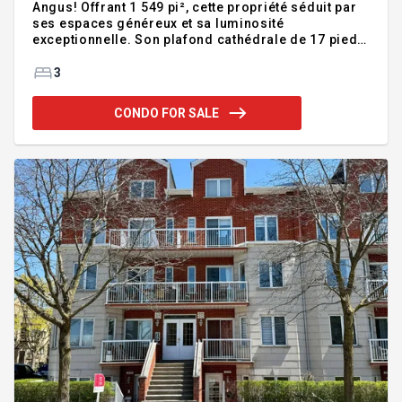
Angus! Offrant 1 549 pi², cette propriété séduit par
ses espaces généreux et sa luminosité
exceptionnelle. Son plafond cathédrale de 17 pieds,
ses deux grandes chambres et son vaste espace
mezzanine offrent un cadre de vie aussi polyvalent
3
que confortable. Deux terrasses permettent de
profiter autant des feux d'artifice que des
CONDO FOR SALE
magnifiques couchers de soleil. Un garage et deux
espaces de rangement complètent cette une
adresse de choix où confort et qualité de vie sont
au rendez-vous. La qualité de la gestion dans cette
copropriété ajoute à l'attrai