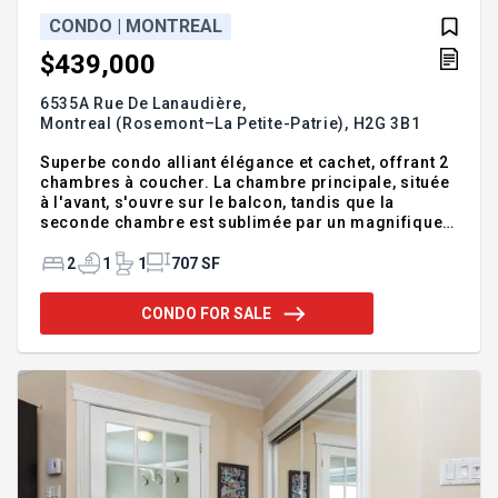
CONDO | MONTREAL
$439,000
6535A Rue De Lanaudière,
Montreal (Rosemont–La Petite-Patrie),
H2G 3B1
Superbe condo alliant élégance et cachet, offrant 2
chambres à coucher. La chambre principale, située
à l'avant, s'ouvre sur le balcon, tandis que la
seconde chambre est sublimée par un magnifique
puits de lumière au plafond, créant une ambiance
chaleureuse et lumineuse. Un couloir mène à un
2
1
1
707 SF
somptueux espace de vie à aire ouverte, véritable
coeur de l'unité. La cuisine, dotée d'un vaste
CONDO FOR SALE
comptoir, s'intègre harmonieusement au salon
baigné de lumière naturelle grâce à un
impressionnant puits de lumière. L'ensemble marie
avec raffinement le confort moderne et le charme
d'époque. Superbe condo of