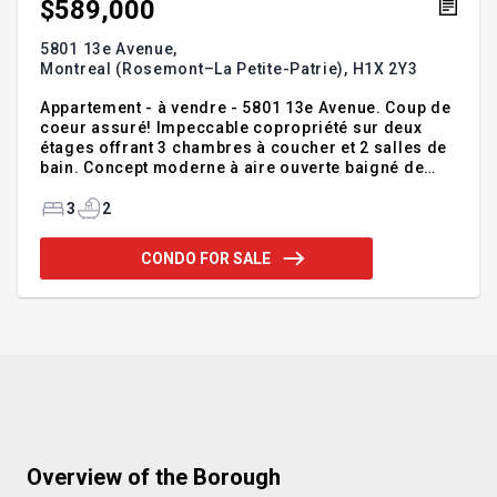
$589,000
5801 13e Avenue,
Montreal (Rosemont–La Petite-Patrie),
H1X 2Y3
Appartement - à vendre - 5801 13e Avenue. Coup de
coeur assuré! Impeccable copropriété sur deux
étages offrant 3 chambres à coucher et 2 salles de
bain. Concept moderne à aire ouverte baigné de
lumière grâce à une généreuse fenestration. Les
planchers de bois et les comptoirs de quartz
3
2
ajoutent élégance et raffinement à cet espace
soigneusement entretenu. Profitez de deux
CONDO FOR SALE
terrasses privées offrant des vues spectaculaires
sur le mont Royal, le Stade olympique ainsi que sur
les feux d'artifice en saison. Une propriété clé en
main alliant confort, espace et qualité de vie dans
un secteur recherch
Overview of the Borough