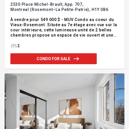
2530 Place Michel-Brault, App. 707,
Montreal (Rosemont–La Petite-Patrie),
H1Y 0B6
À vendre pour 549 000 $ - MUV Condo au coeur du
Vieux-Rosemont. Située au 7e étage avec vue sur la
cour intérieure, cette lumineuse unité de 2 belles
chambres propose un espace de vie ouvert et une
cuisine avec îlot en quartz. S.d.b complète.
Plafonds de 8,9 pi, grand balcon, stationnement
2
intérieur et espace de rangement. Cuisinière,
réfrigérateur, lave-vaisselle, laveuse, sécheuse,
CONDO FOR SALE
climatisation centrale, stores et luminaires
également inclus. Terrasse sur le toit, piscine
intérieure, sauna, gym et salle communautaire.
Près de la rue Masson, des Shops Angus et du
métro Préfontaine. Notaire e