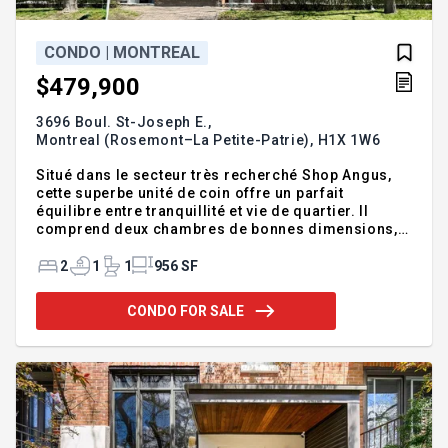
CONDO | MONTREAL
$479,900
3696 Boul. St-Joseph E.,
Montreal (Rosemont–La Petite-Patrie),
H1X 1W6
Situé dans le secteur très recherché Shop Angus,
cette superbe unité de coin offre un parfait
équilibre entre tranquillité et vie de quartier. Il
comprend deux chambres de bonnes dimensions,
une cuisine fermée fonctionnelle ainsi qu'un
espace salon et salle à manger à aire ouverte,
2
1
1
956 SF
lumineux et convivial. Profitez également d'un
stationnement extérieur, un atout rare en ville. À
CONDO FOR SALE
proximité des commerces, parcs et transports en
commun, cette propriété très bien insonorisée est
idéale pour un mode de vie pratique et agréable.
Une belle opportunité à saisir ! Cette belle unité de
coin offre une ab