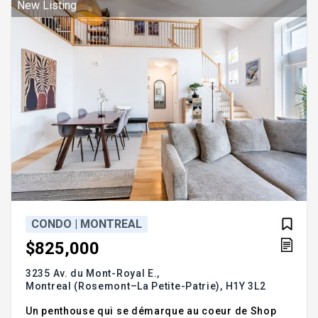
Une occasion à ne pas manquer ! QUARTIER -
New Listing
Nouveau-Rosemont - F
CONDO | MONTREAL
$825,000
3235 Av. du Mont-Royal E.,
Montreal (Rosemont–La Petite-Patrie),
H1Y 3L2
Un penthouse qui se démarque au coeur de Shop