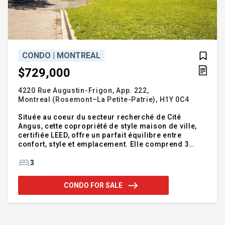
CONDO | MONTREAL
$729,000
4220 Rue Augustin-Frigon, App. 222,
Montreal (Rosemont–La Petite-Patrie),
H1Y 0C4
Située au coeur du secteur recherché de Cité
Angus, cette copropriété de style maison de ville,
certifiée LEED, offre un parfait équilibre entre
confort, style et emplacement. Elle comprend 3
chambres à coucher (conçue à l'origine avec 4
chambres, mais actuellement aménagée avec une
3
très grande chambre principale), 2 salles de bains
complètes, dont une attenante à la chambre
CONDO FOR SALE
principale, ainsi qu'un grand balcon privé, idéal
pour se détendre ou recevoir. Une place de garage
intérieure avec borne de recharge pour véhicule
électrique est incluse. Une visite s'impose!