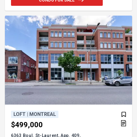
ultime d'un style de vie urbain. Accès facile aux
transports en commun, train et pistes cyclables.
Addendum: Joliment aménagé, ce condo est baigné
d'une lumière naturelle abondante. Situé au second
ét
LOFT | MONTREAL
$499,000
6363 Boul. St-Laurent, App. 409,