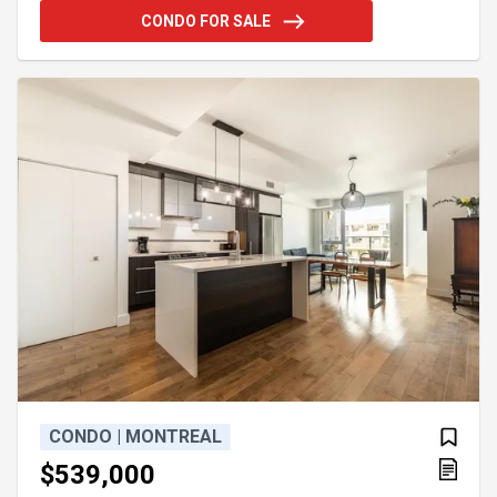
manger et cuisine rénovée. Salle de bain rénovée
CONDO FOR SALE
douche vitrée avec planchers chauffants. Entretien
imppecable. Excellente gestion du syndicat. À
proximité immédiate des services, parcs,
commerces, écoles et transports. Coup de coeur
assuré ! L'utilisation du foyer est
CONDO | MONTREAL
$539,000