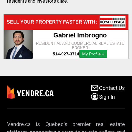
residents and investors alike.
Contact Us
Sign In
Vendre.ca is Quebec's premier real estate