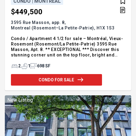
CONDO | MONTREAL
$449,500
3595 Rue Masson, app. 8,
Montreal (Rosemont–La Petite-Patrie),
H1X 1S3
Condo / Apartment 4 1/2 for sale – Montréal, Vieux-
Rosemont (Rosemont/La Petite-Patrie) 3595 Rue
Masson, Apt. 8. ** EXCEPTIONAL *** Discover this
stunning corner unit on the top floor, bright and
spacious! Featuring 2 bedrooms and 2 balconies, a
beautiful open living area, a full bathroom, skylight,
2
1
698 SF
storage space, bike storage, and a GARAGE, this
property has it all. Located just steps from
CONDO FOR SALE
Promenade Masson and all amenities, it offers an
ideal lifestyle in the heart of Rosemont. For
additional information, please call or leave your
contact details. Xavier Grelier Inc. Real estate
New Listing
broker Re