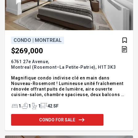
CONDO | MONTREAL
$269,000
6761 27e Avenue,
Montreal (Rosemont–La Petite-Patrie),
H1T 3K3
Magnifique condo indivise clé en main dans
Nouveau-Rosemont ! Lumineuse unité fraîchement
rénovée offrant puits de lumière, aire ouverte
cuisine-salon, chambre spacieuse, deux balcons et
climatiseur mural. Emplacement de choix à 10 min
à pied de la future station de métro Jean-Talon--
1
1
1
42 SF
Pie-IX et à 7 min du SRB Pie-IX (lignes 139 et 439). À
proximité des commerces, épiceries, parcs de la
CONDO FOR SALE
Louisiane et Maisonneuve, du Jardin botanique et
du Stade olympique. Immeuble converti en 2024,
insonorisé entre les unités et entièrement rénové.