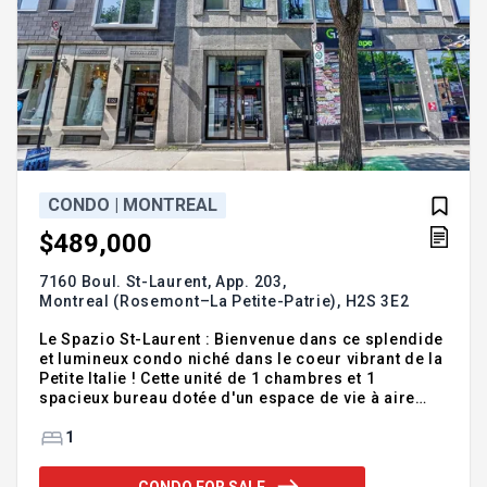
CONDO | MONTREAL
$489,000
7160 Boul. St-Laurent, App. 203,
Montreal (Rosemont–La Petite-Patrie),
H2S 3E2
Le Spazio St-Laurent : Bienvenue dans ce splendide
et lumineux condo niché dans le coeur vibrant de la
Petite Italie ! Cette unité de 1 chambres et 1
spacieux bureau dotée d'un espace de vie à aire
ouverte inondé de lumière naturelle. Grand balcon.
Station de métro De Castelnau, le parc Jarry et le
1
marché Jean-Talon à quelques pas, cet
emplacement au WalkScore de 99 offre l'expérience
CONDO FOR SALE