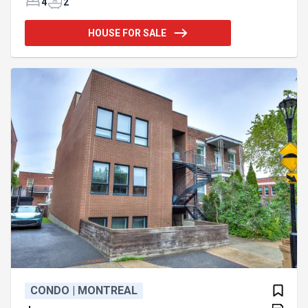
fenêtres surdimensionnées et foyer double face
4
2
sous une impressionnante double hauteur. L'aire de
vie décloisonnée s'articule autour d'une cuisine
HOUSE FOR SALE
soigneusement pensée, alliant raffinement et
fonctionnalité. À l'étage, 3 chambres profitent
d'ouvertures vitrées sur un corridor baigné de
lumière grâce à un puits de lumière. Cour
paysagée, stationnement
CONDO | MONTREAL