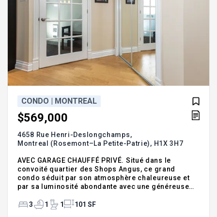
CONDO | MONTREAL
$569,000
4658 Rue Henri-Deslongchamps,
Montreal (Rosemont–La Petite-Patrie),
H1X 3H7
AVEC GARAGE CHAUFFÉ PRIVÉ. Situé dans le
convoité quartier des Shops Angus, ce grand
condo séduit par son atmosphère chaleureuse et
par sa luminosité abondante avec une généreuse
fenestration. Il offre trois chambres à coucher,
dont une avec accès au balcon arrière, ainsi qu'une
3
1
1
101 SF
aire ouverte conviviale réunissant salon, salle à