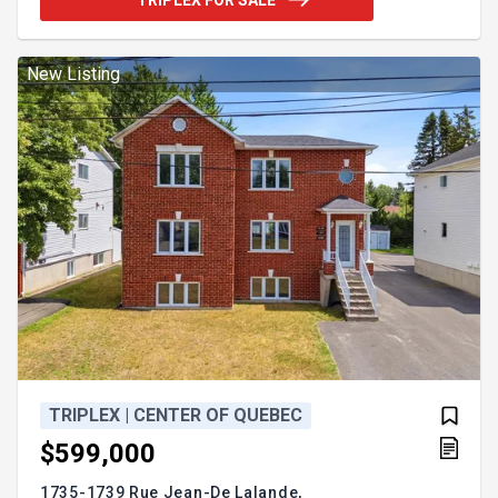
les services, cet immeuble constitue une belle
opportunité d'investissement. À voir sans tarder!
Addendum:----DESCRIPTION---- Découvrez ce
triplex offrant un excellent potentiel, détenu par les
New Listing
mê
TRIPLEX | CENTER OF QUEBEC
$599,000
1735-1739 Rue Jean-De Lalande,