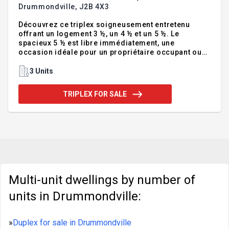
Drummondville,
J2B 4X3
Découvrez ce triplex soigneusement entretenu
offrant un logement 3 ½, un 4 ½ et un 5 ½. Le
spacieux 5 ½ est libre immédiatement, une
occasion idéale pour un propriétaire occupant ou
pour maximiser les revenus locatifs. Les deux
autres logements sont loués jusqu'au 30 juin 2027,
3 Units
procurant des revenus stables. Chaque unité
bénéficie de deux espaces de stationnement ainsi
TRIPLEX FOR SALE
que d'un espace de rangement. Avec des revenus
bruts annuels potentiels de 30 300 $, cet immeuble
représente une excellente opportunité
d'investissement alliant stabilité, flexibilité et
potentiel. Addendum:----DESCRIP
Multi-unit dwellings by number of
units in Drummondville:
»
Duplex for sale in Drummondville