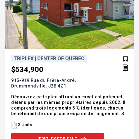
TRIPLEX | CENTER OF QUEBEC
$534,900
915-919 Rue du Frère-André,
Drummondville,
J2B 4Z1
Découvrez ce triplex offrant un excellent potentiel,
détenu par les mêmes propriétaires depuis 2002. Il
comprend trois logements 5 ½ identiques, chacun
bénéficiant de son propre espace de rangement. Sa
construction entièrement en brique et sa toiture en
membrane élastomère en font un investissement
3 Units
durable. Situé dans un secteur recherché,
directement à côté d'un parc et à proximité de tous
TRIPLEX FOR SALE