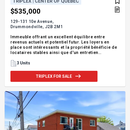
TRIPLEX | CENTER OF QUEBEC
$535,000
129-131 10e Avenue,
Drummondville,
J2B 2M1
Immeuble offrant un excellent équilibre entre
revenus actuels et potentiel futur. Les loyers en
place sont intéressants et la propriété bénéficie de
locataires stables ainsi que d'un entretien
rigoureux au fil des ans. Le multiplicateur de
revenus est favorable pour un investisseur. Située
3 Units
dans un secteur recherché de Drummondville où la
demande locative est soutenue, cette propriété
TRIPLEX FOR SALE
représente une opportunité stratégique à
considérer.
Addendum:Incusions:n/aExclusions:Tous les effets
personnels, meubles et électroménagers des
locataires.