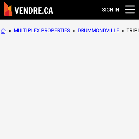
SIGN IN
«
MULTIPLEX PROPERTIES
«
DRUMMONDVILLE
«
TRIP