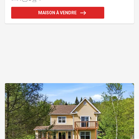
de bain attenante, le tout conçu pour offrir intimité
et bien-être. Construite en 2026, le futur acquéreur
MAISON À VENDRE
pourra sélectionner le revêtement extérieur à son
goût, ce qui représente une occasion unique de
personnaliser cette propriété d'exception selon vos
préférences. Le vendeur s'engage à faire installer
le revêtement c