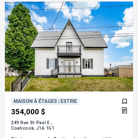
Grande aire de vie lumineuse et conviviale
regroupant l
MAISON À ÉTAGES | ESTRIE
354,000 $
249 Rue St-Paul E.,
Coaticook,
J1A 1G1