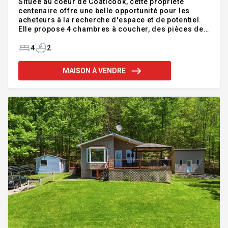
Située au coeur de Coaticook, cette propriété
centenaire offre une belle opportunité pour les
acheteurs à la recherche d'espace et de potentiel.
Elle propose 4 chambres à coucher, des pièces de
bonnes dimensions ainsi qu'un garage chauffé
attaché. Certaines améliorations ont été réalisées
4
2
au fil des ans. À l'extérieur, une vaste cour offre de
nombreuses possibilités d'aménagement pour
MAISON À VENDRE
profiter pleinement de la belle saison. À proximité
des écoles, commerces, restaurants et services,
elle bénéficie d'un emplacement pratique au sein
d'un quartier établi. Addenda :- LA VILLE - Apprécié