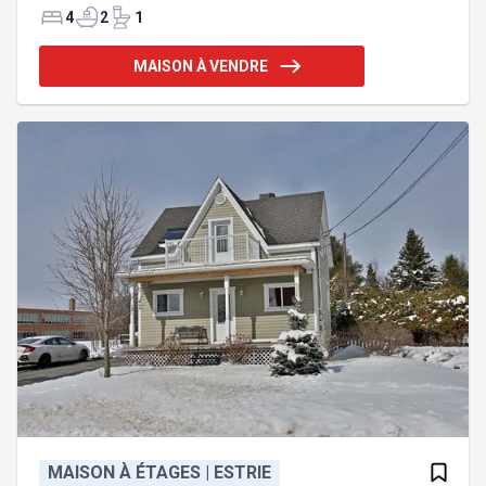
aménagé d'un salon avec foyer au bois, d'une s. à
4
2
1
manger et d'une cuisine avec des comptoirs en
granit, un îlot et un g.-manger walk-in. Le rez-de-
MAISON À VENDRE
jardin, également très fenestré, détient des
planchers chauffants et une vaste s. familiale. Une
grande galerie partiellement couverte, un spa et un
quai permettent de profiter pleinement du s
MAISON À ÉTAGES | ESTRIE