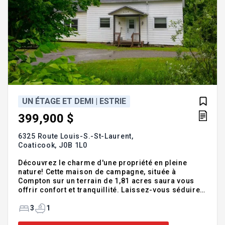
UN ÉTAGE ET DEMI | ESTRIE
399,900 $
6325 Route Louis-S.-St-Laurent,
Coaticook,
J0B 1L0
Découvrez le charme d'une propriété en pleine
nature! Cette maison de campagne, située à
Compton sur un terrain de 1,81 acres saura vous
offrir confort et tranquillité. Laissez-vous séduire
par ce véritable havre de paix entouré de verdure.
La propriété bénéficie d'une intimité remarquable,
3
1
sans voisins immédiats à l'horizon. Vous profiterez