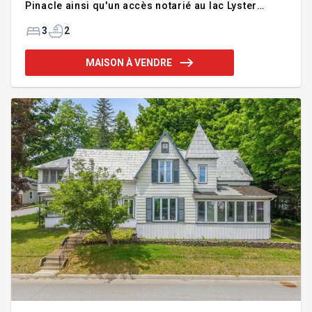
Pinacle ainsi qu'un accès notarié au lac Lyster
directement devant la propriété. Vous y trouverez 3
chambres, 2 salles de bains, un garage attaché, un
3
2
sous-sol aménagé et une magnifique véranda 3
saisons. Un environnement paisible à découvrir!
MAISON À VENDRE
Addenda :Découvrez cette charmante propriété
située dans le secteur recherché de Baldwin, à
Coaticook, dans un environnement paisible, boisé et
intime. Implantée sur un terrain de plus de 2