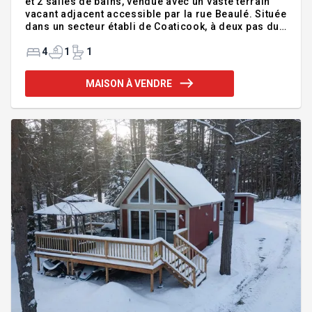
et 2 salles de bains, vendue avec un vaste terrain
vacant adjacent accessible par la rue Beaulé. Située
dans un secteur établi de Coaticook, à deux pas du
Musée Beaulne, cette demeure a bénéficié de
plusieurs travaux d'actualisation et d'amélioration
4
1
1
esthétique au fil des ans. Profitez de trois verrières
lumineuses, de thermopompes pour un confort
MAISON À VENDRE
accru et d'un cachet unique. Le terrain additionnel
offre une intimité exceptionnelle, un espace de jeu
supplémentaire ou encore un intéressant potentiel
de développement. Une occasion rare au coeur d