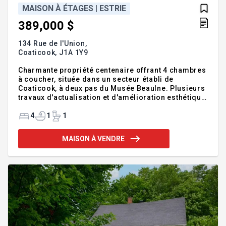
MAISON À ÉTAGES | ESTRIE
389,000 $
134 Rue de l'Union,
Coaticook,
J1A 1Y9
Charmante propriété centenaire offrant 4 chambres
à coucher, située dans un secteur établi de
Coaticook, à deux pas du Musée Beaulne. Plusieurs
travaux d'actualisation et d'amélioration esthétique
ont été réalisés au fil des ans, mariant cachet
d'époque et confort moderne. Profitez de trois
4
1
1
verrières lumineuses, de thermopompes pour un
confort accru et d'espaces de vie accueillants.
MAISON À VENDRE
Possibilité d'acquérir également le terrain arrière
sur la rue Beaulé, idéal pour préserver votre
intimité ou pour un projet de développement futur.
Addenda :Découvrez le charme intemporel du 134
rue de l