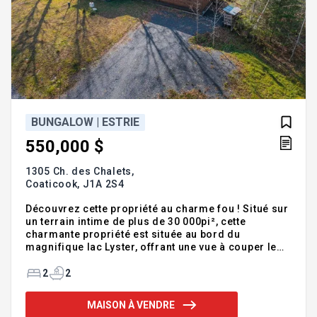
BUNGALOW | ESTRIE
550,000 $
1305 Ch. des Chalets,
Coaticook,
J1A 2S4
Découvrez cette propriété au charme fou ! Situé sur
un terrain intime de plus de 30 000pi², cette
charmante propriété est située au bord du
magnifique lac Lyster, offrant une vue à couper le
souffle sur le lac et le mont Pinacle. Le site, d'une
beauté naturelle rare, propose un cadre paisible et
2
2
enchanteur, parfait pour décrocher du quotidien. Le
bâtiment, récent, est divisé en deux sections
MAISON À VENDRE
distinctes mais communicantes de l'intérieur, selon