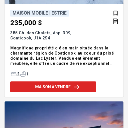
MAISON MOBILE | ESTRIE
235,000 $
385 Ch. des Chalets, App. 309,
Coaticook,
J1A 2S4
Magnifique propriété clé en main située dans la
charmante région de Coaticook, au coeur du prisé
domaine du Lac Lyster. Vendue entièrement
meublée, elle offre un cadre de vie exceptionnel
avec vue sur l'eau et un accès rapide au lac. Maison
intelligente contrôlable à distance, idéale pour une
2
1
utilisation sans souci. Accès à une plage privée et
superbe patio refait cette année, parfait pour
MAISON À VENDRE
profiter pleinement de l'extérieur. Possibilité de
location à court terme. Un véritable havre de paix
alliant villégiature, détente et potentiel
d'investissement. Addenda :Superbe propriété clé
en