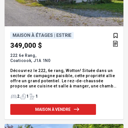
MAISON À ÉTAGES | ESTRIE
349,000 $
222 6e Rang,
Coaticook,
J1A 1N0
Découvrez le 222, 6e rang, Wotton! Située dans un
secteur de campagne paisible, cette propriété allie
offre un grand potentiel. Le rez-de-chaussée
propose une cuisine et salle à manger, une chambre
et une salle de bain complète avec installations
laveuse, sécheuse. À l'étage, une chambre et un
2
1
1
bureau ajoutent des espaces fonctionnels. Le sous-
sol non aménagé offre une grande pièce, du
MAISON À VENDRE
rangement et une salle d'eau. À l'extérieur, balcon
fermé, garage double et garage détaché
complètent l'ensemble. Addenda :Découvrez le 222,
6e rang, Wotton! Située dans un secteur de