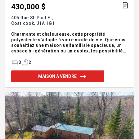
430,000 $
405 Rue St-Paul E.,
Coaticook,
J1A 1G1
Charmante et chaleureuse, cette propriété
polyvalente s'adapte à votre mode de vie! Que vous
souhaitiez une maison unifamiliale spacieuse, un
espace bi-génération ou un duplex, les possibilités
sont nombreuses. Actuellement configurée en
duplex, elle propose une unité principale avec 3
3
2
chambres à coucher, 2 salles de bain dont une
attenante à la chambre principale, ainsi qu'une salle
MAISON À VENDRE
de lavage indépendante. Le logement 4 1/2 génère
un revenu d'appoint intéressant. Profitez d'un grand
garage (2 voitures), idéal pour vos véhicules ou
pour y aménager un atelier. Située à proximité des
écoles, ell