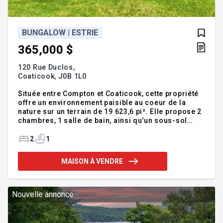
BUNGALOW | ESTRIE
365,000 $
120 Rue Duclos,
Coaticook,
J0B 1L0
Située entre Compton et Coaticook, cette propriété
offre un environnement paisible au coeur de la
nature sur un terrain de 19 623,6 pi². Elle propose 2
chambres, 1 salle de bain, ainsi qu'un sous-sol
aménagé polyvalent. Aire de vie lumineuse, grande
terrasse partiellement couverte et remise sur bloc
2
1
complètent l'ensemble. Secteur tranquille à
proximité de la nature et des services essentiels.
MAISON À VENDRE
Addenda :Rez-de-chaussée - Aire de vie conviviale
regroupant le salon, la cuisine et la salle à manger.
- Cuisine fonctionnelle avec nombreuses armoires,
dosseret et accès direct à la terrasse.
Nouvelle annonce