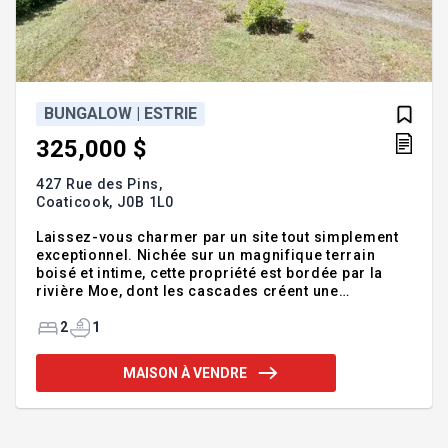
BUNGALOW | ESTRIE
325,000 $
427 Rue des Pins,
Coaticook,
J0B 1L0
Laissez-vous charmer par un site tout simplement
exceptionnel. Nichée sur un magnifique terrain
boisé et intime, cette propriété est bordée par la
rivière Moe, dont les cascades créent une
ambiance paisible et apaisante. Ici, la nature
devient votre plus proche voisine, offrant un cadre
2
1
de vie rare où intimité, quiétude et beauté des
paysages se rencontrent et ce à moins de 10km de
MAISON À VENDRE
Sherbrooke! Maison sur dalle de béton de 2
chambres offrant simplicité et qualité de vie.
Addenda :- 8km du coeur de Compton - 9km de la
410, Sherbrooke - 20km de Coaticook Nouveau