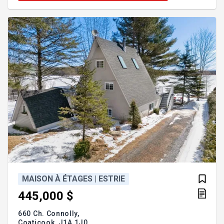
vos besoins. Cette conception ingénieuse offre une
flexibilité d'utilisation --accueillir la famille ou
parfait générer un revenu locatif de type Airbnb.
MAISON À ÉTAGES | ESTRIE
445,000 $
660 Ch. Connolly,
Coaticook,
J1A 1J0