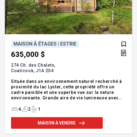
MAISON À ÉTAGES | ESTRIE
635,000 $
274 Ch. des Chalets,
Coaticook,
J1A 2S4
Située dans un environnement naturel recherché à
proximité du lac Lyster, cette propriété offre un
cadre paisible et une superbe vue sur la nature
environnante. Grande aire de vie lumineuse avec
abondance de bois, 4 chambres, 2 salles de bains
et 2 salles familiales réparties sur 3 niveaux.
4
2
1
Terrain boisé de 73127.8 pc avec piscine, terrasse
aménagée, claustra, balcon et garage (31 x 24
MAISON À VENDRE
pieds). À seulement 500 m de la rampe de mise à
l'eau, près du mont Pinacle, des sentiers et de la
ville de Coaticook. Addenda :Rez-de-chaussée *