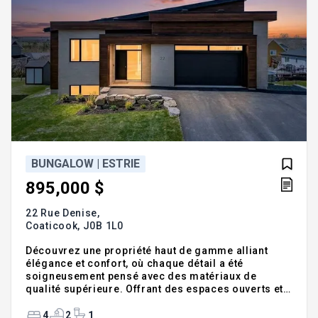
BUNGALOW | ESTRIE
895,000 $
22 Rue Denise,
Coaticook,
J0B 1L0
Découvrez une propriété haut de gamme alliant
élégance et confort, où chaque détail a été
soigneusement pensé avec des matériaux de
qualité supérieure. Offrant des espaces ouverts et
baignés dans la lumière, cette demeure se
distingue par la suite parentale raffinée avec salle
4
2
1