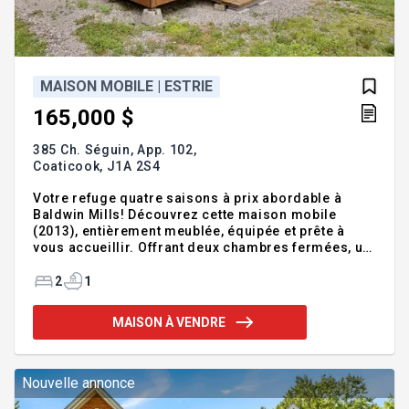
MAISON MOBILE | ESTRIE
165,000 $
385 Ch. Séguin, App. 102,
Coaticook,
J1A 2S4
Votre refuge quatre saisons à prix abordable à
Baldwin Mills! Découvrez cette maison mobile
(2013), entièrement meublée, équipée et prête à
vous accueillir. Offrant deux chambres fermées, un
divan-lit au salon, une cuisinette bien équipée (sans
cuisinière) et une salle de bain complète, elle
2
1
constitue l'endroit idéal pour vos escapades. Les
frais de location du terrain incluent l'accès à une
MAISON À VENDRE
plage privée, le déneigement et la tonte de la
pelouse, vous permettant de profiter pleinement de
votre temps libre. À proximité des sentiers
pédestre du Mont Pinacle et des terrains de tennis
Nouvelle annonce
et pickelbal