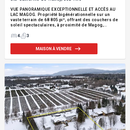
VUE PANORAMIQUE EXCEPTIONNELLE ET ACCÈS AU
LAC MAGOG. Propriété bigénérationnelle sur un
vaste terrain de 68 805 pi², offrant des couchers de
soleil spectaculaires, à proximité de Magog,
Sherbrooke et des stations de ski. Rénovée en
profondeur en 2003 et bonifiée depuis, elle offre
4
3
espaces lumineux, plafonds élevés et fenestration
abondante. Suite principale avec deux walk-in, salle
MAISON À VENDRE
de bain complète et balcon privé. Rez-de-jardin
avec entrée indépendante, idéal pour bigénération
ou revenu additionnel. Grande terrasse en
aluminium, garage intégré, toiture métallique et
boisé traversé d'un ruiss