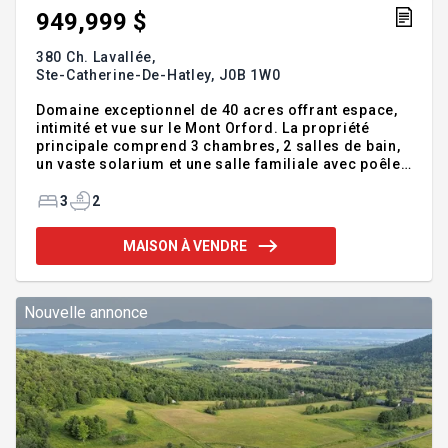
949,999 $
380 Ch. Lavallée,
Ste-Catherine-De-Hatley,
J0B 1W0
Domaine exceptionnel de 40 acres offrant espace,
intimité et vue sur le Mont Orford. La propriété
principale comprend 3 chambres, 2 salles de bain,
un vaste solarium et une salle familiale avec poêle
à bois. Le terrain compte environ 800 érables, une
plantation d'épinettes, un étang privé, un camping
3
2
avec électricité et eau, un chemin carrossable et
plusieurs dépendances, dont un hangar de 125 x 42
MAISON À VENDRE
pi, un garage double avec atelier et une ancienne
cabane à sucre transformée en maison d'invités. Un
lieu polyvalent au vaste potentiel, à 15 minutes de
Sherbrooke et de Magog. Addenda :Bâ
Nouvelle annonce