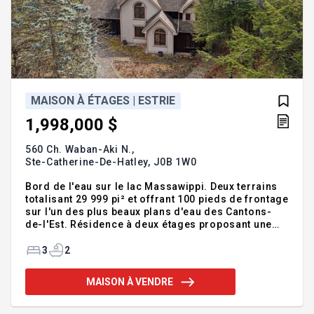
MAISON À ÉTAGES | ESTRIE
1,998,000 $
560 Ch. Waban-Aki N.,
Ste-Catherine-De-Hatley,
J0B 1W0
Bord de l'eau sur le lac Massawippi. Deux terrains
totalisant 29 999 pi² et offrant 100 pieds de frontage
sur l'un des plus beaux plans d'eau des Cantons-
de-l'Est. Résidence à deux étages proposant une
toile idéale pour concrétiser un projet de vie au
bord de l'eau. Située dans un environnement
3
2
paisible, entre Magog et North Hatley, du côté du
lever du soleil. Détenue par la même famille depuis
MAISON À VENDRE
1981, cette propriété empreinte d'histoire est prête
à écrire son prochain chapitre. Une occasion de
profiter pleinement de l'été 2026. À seulement 1 h