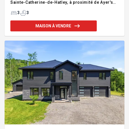
Sainte-Catherine-de-Hatley, à proximité de Ayer's
Cliff et de l'autoroute. Offrant ±6 800 pi² habitables,
elle propose de grands garages, des planchers
3
3
chauffants et un impressionnant salon avec plafond
de 20 pieds et fenestration abondante. Les
MAISON À VENDRE
terrasses et le balcon couvert profitent d'une vue
panoramique sur le Lac Massawippi. Piscine
creusée, trois chambres et rez-de-jardin à
compléter selon vos besoins. Une résidence
récente offrant esp