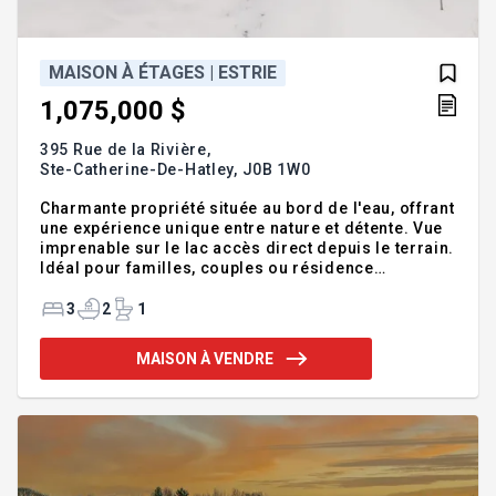
MAISON À ÉTAGES | ESTRIE
1,075,000 $
395 Rue de la Rivière,
Ste-Catherine-De-Hatley,
J0B 1W0
Charmante propriété située au bord de l'eau, offrant
une expérience unique entre nature et détente. Vue
imprenable sur le lac accès direct depuis le terrain.
Idéal pour familles, couples ou résidence
secondaire. Elle offre 2 chambres et 2 salles de
bains. Vivre directement sur le bord de l'eau.
3
2
1
(rivière tous près du lac) Valeur uniformisé 905
880$ Entouré d'un environnement unique. Intérieur
MAISON À VENDRE
spacieux et fonctionnel. Elle vous accueille dans un
immense halle d'entrer, pour vous diriger vers la
cuisine fonctionnel et la salle a manger. Il y a une
petite chambre au niveau du premier peux être ut