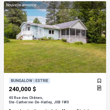
30 de Montréal. Addenda :Inclusions
Nouvelle annonce
BUNGALOW | ESTRIE
240,000 $
40 Rue des Chênes,
Ste-Catherine-De-Hatley,
J0B 1W0