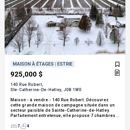
MAISON À ÉTAGES | ESTRIE
925,000 $
140 Rue Robert,
Ste-Catherine-De-Hatley,
J0B 1W0
Maison - à vendre - 140 Rue Robert. Découvrez
cette grande maison de campagne située dans un
secteur paisible de Sainte-Catherine-de-Hatley.
Parfaitement entretenue, elle propose 7 chambres à
coucher et 4 salles de bains. Cuisine, salon et salle
à manger à aire ouverte. Grand hall d'entrée avec
7
4