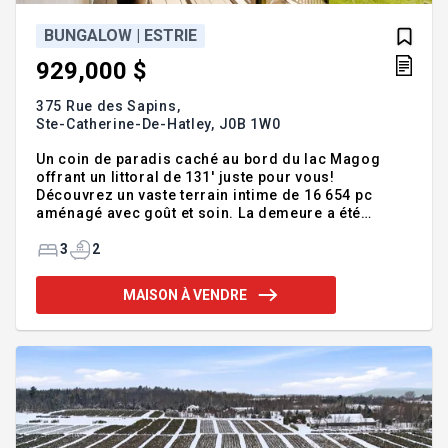
BUNGALOW | ESTRIE
929,000 $
375 Rue des Sapins,
Ste-Catherine-De-Hatley,
J0B 1W0
Un coin de paradis caché au bord du lac Magog
offrant un littoral de 131' juste pour vous!
Découvrez un vaste terrain intime de 16 654 pc
aménagé avec goût et soin. La demeure a été
entièrement rénovée et propose un intérieur
lumineux, une cuisine de rêve avec îlot central, une
3
2
vue imprenable sur le lac et les environs, 3
chambres et 2 s.b. complètes et un grand patio pour
MAISON À VENDRE
admirer le paysage. Profitez d'une proximité avec
le lac des sentiers du marais mais également du
Mont Orford. Addenda :Imaginez-vous réveiller
chaque matin avec une vue imprenable sur l'un des
plus beaux plans d'e