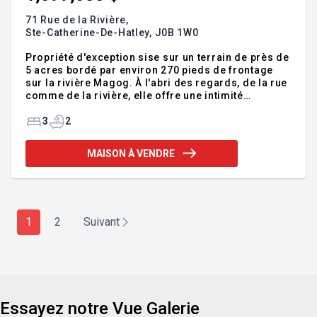
71 Rue de la Rivière,
Ste-Catherine-De-Hatley,
J0B 1W0
Propriété d'exception sise sur un terrain de près de
5 acres bordé par environ 270 pieds de frontage
sur la rivière Magog. À l'abri des regards, de la rue
comme de la rivière, elle offre une intimité
remarquable dans un environnement naturel
unique. Construite en 2009 et impeccablement
3
2
entretenue depuis, la résidence propose des
espaces chaleureux et lumineux, un foyer, des
MAISON À VENDRE
planchers chauffants, un magnifique étang
aménagé avec fontaine, des sentiers, un garage
ainsi que plusieurs espaces extérieurs aménagés
avec soin. Profitez d'un quai privé donnant accès à
la rivière navigable, un véritable
1
2
Suivant
Essayez notre Vue Galerie