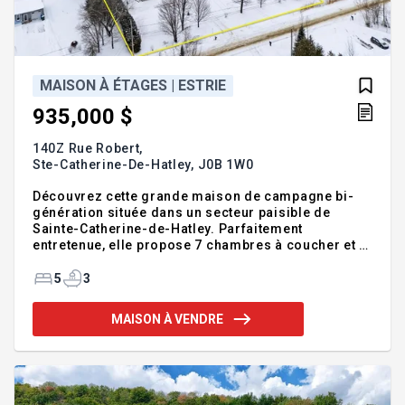
MAISON À ÉTAGES | ESTRIE
935,000 $
140Z Rue Robert,
Ste-Catherine-De-Hatley,
J0B 1W0
Découvrez cette grande maison de campagne bi-
génération située dans un secteur paisible de
Sainte-Catherine-de-Hatley. Parfaitement
entretenue, elle propose 7 chambres à coucher et 4
salles de bains. Cuisine, salon et salle à manger à
aire ouverte. Grand hall d'entrée avec plancher
5
3
chauffant. Sous-sol complètement aménagé avec
entrée indépendante. Garage double attaché. Abri
MAISON À VENDRE
d'auto double avec dalle de béton estampé. 2
grandes remises pour du rangement
supplémentaire. Terrain privé avec piscine hors-
terre et patio en composite. Maison parfaite pour
une grande famille ou pour un projet intergén