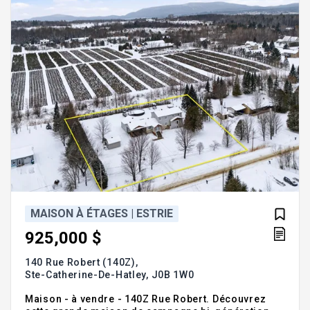
possibilités : bureau,
MAISON À ÉTAGES | ESTRIE
925,000 $
140 Rue Robert (140Z),
Ste-Catherine-De-Hatley,
J0B 1W0
Maison - à vendre - 140Z Rue Robert. Découvrez