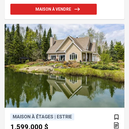
plancher chauffant. Sous-sol complètement
aménagé en bi-génération avec entrée
MAISON À VENDRE
indépendante. Garage double attaché. Abri d'auto
double avec dalle de béton estampé. 2 grandes
remises pour du rangement supplémentaire.
Terrain privé avec piscine hors terre et patio en
composite. Maison parfaite pour une gr
MAISON À ÉTAGES | ESTRIE
1,599,000 $