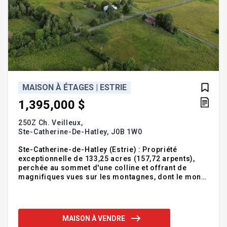
MAISON À ÉTAGES | ESTRIE
1,395,000 $
250Z Ch. Veilleux,
Ste-Catherine-De-Hatley,
J0B 1W0
Ste-Catherine-de-Hatley (Estrie) : Propriété
exceptionnelle de 133,25 acres (157,72 arpents),
perchée au sommet d'une colline et offrant de
magnifiques vues sur les montagnes, dont le mont
Orford. Elle comprend environ 49 acres de terre
cultivable, une vaste superficie boisée avec
sentiers, un potentiel acéricole ainsi qu'une maison
bénéficiant d'un droit acquis. Situé dans un cul-de-
MAISON À VENDRE
sac, ce domaine intime se prête à de nombreux