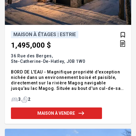
MAISON À ÉTAGES | ESTRIE
1,495,000 $
36 Rue des Berges,
Ste-Catherine-De-Hatley,
J0B 1W0
BORD DE L'EAU - Magnifique propriété d'exception
nichée dans un environnement boisé et paisible,
directement sur la rivière Magog navigable
jusqu'au lac Magog. Située au bout d'un cul-de-sac
sur un terrain d'environ 64 995 pi², cette résidence
construite en 2012 offre une qualité de vie
3
2
remarquable. Fenestration abondante, superbe
salle à manger avec vue imprenable sur l'eau,
MAISON À VENDRE
cuisine haut de gamme avec îlot en granit et
cuisinière au gaz propane, planchers chauffants et
foyer chaleureux. Hall d'entrée avec walk-in de
rangement, bureau aménagé dans la chambre des