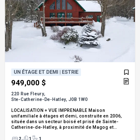
UN ÉTAGE ET DEMI | ESTRIE
949,000 $
220 Rue Fleury,
Ste-Catherine-De-Hatley,
J0B 1W0
LOCALISATION + VUE IMPRENABLE Maison
unifamiliale à étages et demi, construite en 2006,
située dans un secteur boisé et prisé de Sainte-
Catherine-de-Hatley, à proximité de Magog et
Sherbrooke. Terrain intime de 74 841 pi² offrant une
vue exceptionnelle sur le lac Magog et le mont
2
1
1