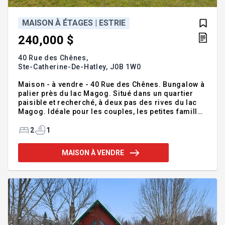
MAISON À ÉTAGES | ESTRIE
240,000 $
40 Rue des Chênes,
Ste-Catherine-De-Hatley,
J0B 1W0
Maison - à vendre - 40 Rue des Chênes. Bungalow à
palier près du lac Magog. Situé dans un quartier
paisible et recherché, à deux pas des rives du lac
Magog. Idéale pour les couples, les petites familles
ou les personnes à la recherche d'un havre de paix,
cette propriété offre un cadre de vie chaleureux et
2
1
un grand potentiel de personnalisation. Contact:
Équipe Lacroix - (819) 847-0444 ie: Courtiers
MAISON À VENDRE
immobiliers groupe sutton - immobilier estrie,
Agence immobilière VOIR LA FICHE DESCRIPTIVE DE
CETTE PROPRIÉTÉ:
https://passerelle.centris.ca/redirect.aspx?
CodeDest=IDGRAFIX&NoMLS=18702190