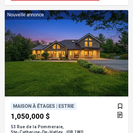
projets : familial, agricole, équestre ou forestier. À
environ 20 minutes de Sherbrooke et près de
Magog. Addenda :Inclusions :Voir Annexe A1E
Nouvelle annonce
MAISON À ÉTAGES | ESTRIE
1,050,000 $
53 Rue de la Pommeraie,
Ste-Catherine-De-Hatley,
J0B 1W0