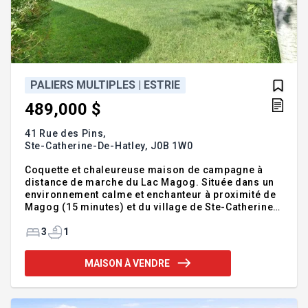
PALIERS MULTIPLES | ESTRIE
489,000 $
41 Rue des Pins,
Ste-Catherine-De-Hatley,
J0B 1W0
Coquette et chaleureuse maison de campagne à
distance de marche du Lac Magog. Située dans un
environnement calme et enchanteur à proximité de
Magog (15 minutes) et du village de Ste-Catherine-
de-Hatley (10 minutes), cette maison construite en
2007 est prête à vous accueillir. Elle offre 2
3
1
chambres au RDC, une salle de bain complète avec
douche séparée. La cuisine ouverte sur le coin
MAISON À VENDRE
repas donne accès à une grande terrasse arrière.
Quelques marches mènent au salon et la deuxième
chambre, on note le haut plafond de 10'. Le sous-
sol est entièrement fini et offre plusieurs