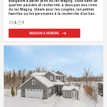
Bungalow à palier près du lac Magog. Situé dans un
quartier paisible et recherché, à deux pas des rives
du lac Magog. Idéale pour les couples, les petites
familles ou les personnes à la recherche d'un havre
de paix, cette propriété offre un cadre de vie
chaleureux et un grand potentiel de
2
1
personnalisation. Addenda :Caractéristiques
principales: -Espaces de vie lumineux : la maison
MAISON À VENDRE
propose une aire de vie ouverte et accueillante,
baignée de lumière naturelle. -Chambres : 2
chambres à coucher de dimensions confortables,
parfaites pour aménager une chambre principale
douillette et une