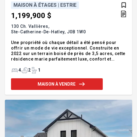
MAISON À ÉTAGES | ESTRIE
1,199,900 $
130 Ch. Vallières,
Ste-Catherine-De-Hatley,
J0B 1W0
Une propriété où chaque détail a été pensé pour
offrir un mode de vie exceptionnel. Construite en
2022 sur un terrain boisé de près de 3,5 acres, cette
résidence marie parfaitement luxe, confort et
intimité. De vastes espaces baignés de lumière, des
planchers chauffants, un foyer au bois, une cuisine
4
2
1
spectaculaire et une somptueuse suite des maîtres
créent un cadre de vie incomparable. À l'extérieur,
MAISON À VENDRE
la piscine creusée, le remarquable pool house et
les aménagements invitent à profiter pleinement de
chaque saison. À seulement 5 minutes de Magog.
Addenda :Dès votre arrivée, cette impre