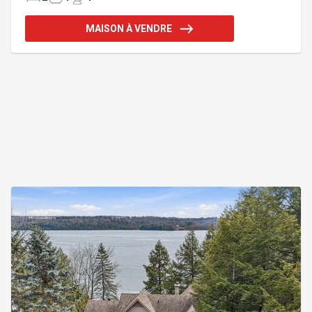
Orford, avec superbes couchers de soleil. La
propriété propose 2 chambres et 2 salles de bain,
MAISON À VENDRE
plafond cathédral de 21 PI., grandes fenestrations
et entretien irréprochable. Sous-sol non aménagé
avec rangement et potentiel. Garage attaché +
garage détaché 24 x 46 pi chauffé. Un cadre
paisible et recherché. Il y a un a