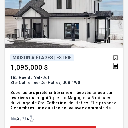
MAISON À ÉTAGES | ESTRIE
1,095,000 $
185 Rue du Val-Joli,
Ste-Catherine-De-Hatley,
J0B 1W0
Superbe propriété entièrement rénovée située sur
les rives du magnifique lac Magog et à 5 minutes
du village de Ste-Catherine-de-Hatley. Elle propose
2 chambres, une cuisine neuve avec comptoir de
quartz et un grand îlot, des planchers chauffants au
rez-de-chaussée avec un foyer trois faces au
2
2
1
salon, ainsi qu'un plafond cathédral et un système