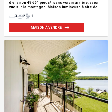
d'environ 49 664 pieds², sans voisin arrière, avec
vue sur la montagne. Maison lumineuse à aire de
vie ouverte, deux garages dont un double largeur et
un autre détaché simple. Terrasse extérieure et
3
2
1
gazebo permettant de profiter pleinement de
l'environnement. Sous-sol entièrement aménagé
MAISON À VENDRE
offrant plusieurs possibilités. Emplacement
recherché à proximité du lac Magog et des attraits
de la région. Pour plus d'infos, consultez la fiche
détaillée. Une occasion exceptionnelle à saisir!
Addenda :Dès votr