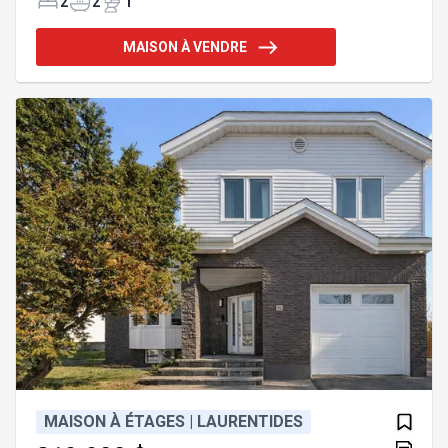
principale avec immense walk-in avec fenêtre. Deux
2
2
1
salles de bain avec planchers chauffants, salle
d'eau et sous-sol aménagé avec possibilité d'une
MAISON À VENDRE
3e chambre. Cour clôturée avec terrasse couverte,
piscine, grande remise et aménagement paysager.
À proximité de tous les services. Voir Addenda!
Coup de coeur assuré! Une propriété où le design
contemporain, la qualité
MAISON À ÉTAGES | LAURENTIDES