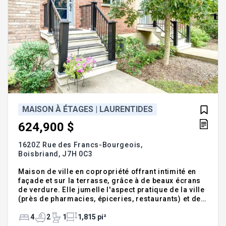
MAISON À ÉTAGES | LAURENTIDES
624,900 $
1620Z Rue des Francs-Bourgeois,
Boisbriand,
J7H 0C3
Maison de ville en copropriété offrant intimité en
façade et sur la terrasse, grâce à de beaux écrans
de verdure. Elle jumelle l'aspect pratique de la ville
(près de pharmacies, épiceries, restaurants) et de
la nature urbaine (passage bordé d'arbres à l'avant,
accès à un parc avec étangs). Elle offre 4
4
2
1
1,815 pi²
chambres, 2 salles de bain complètes, 2 espaces de