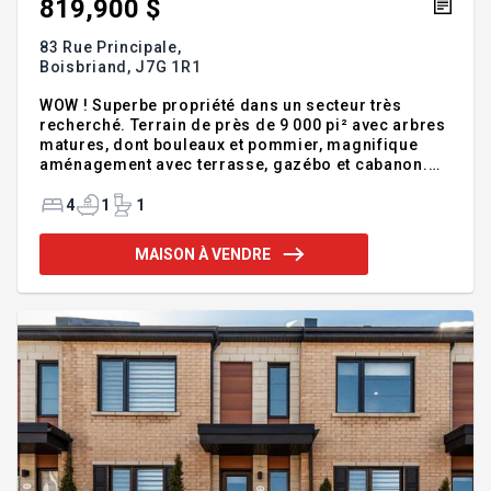
819,900 $
83 Rue Principale,
Boisbriand,
J7G 1R1
WOW ! Superbe propriété dans un secteur très
recherché. Terrain de près de 9 000 pi² avec arbres
matures, dont bouleaux et pommier, magnifique
aménagement avec terrasse, gazébo et cabanon.
Rez-de-chaussée lumineux à aires ouvertes avec
foyer au gaz 3 faces, escalier avec rampe en verre
4
1
1
et cuisine rénovée de qualité. À l'étage : grande
chambre des maîtres avec balcon et walk-in, salle
MAISON À VENDRE
de bain rénovée avec plancher chauffant et deux
autres grandes chambres. Sous-sol avec immense
salle familiale et salle de jeux. Garage avec
plancher époxy et accès direct au sous-sol. Près de
l'école, des sen