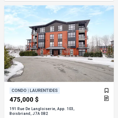
garage double intérieur, un atout rare très
recherché. Vous allez être impressionné par son
entretien impeccable! À qui la
CONDO | LAURENTIDES
475,000 $
191 Rue De Langloiserie, App. 103,
Boisbriand,
J7A 0B2