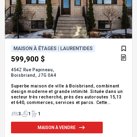
MAISON À ÉTAGES | LAURENTIDES
599,900 $
454Z Rue Papineau,
Boisbriand,
J7G 0A4
Superbe maison de ville à Boisbriand, combinant
design moderne et grande intimité. Située dans un
secteur très recherché, près des autoroutes 15,13
et 640, commerces, services et parcs. Cette
propriété clé en main offre trois niveaux bien
aménagés avec 3 chambres à l'étage, une salle de
3
1
1
bain complète et une salle d'eau. La cuisine
élégante s'ouvre sur un espace de vie lumineux à
MAISON À VENDRE
aire ouverte avec accès à une terrasse privée. Le
sous-sol aménagé comprend salle de lavage et