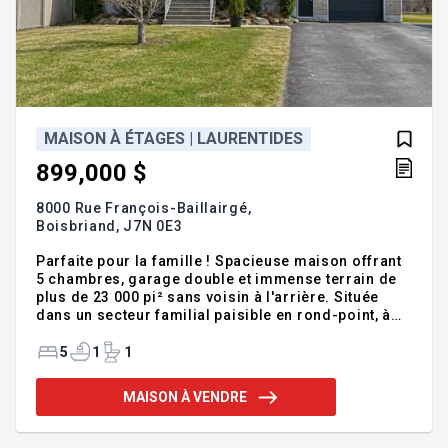
MAISON À ÉTAGES | LAURENTIDES
899,000 $
8000 Rue François-Baillairgé,
Boisbriand,
J7N 0E3
Parfaite pour la famille ! Spacieuse maison offrant
5 chambres, garage double et immense terrain de
plus de 23 000 pi² sans voisin à l'arrière. Située
dans un secteur familial paisible en rond-point, à
distance de marche d'une école primaire, d'une
nouvelle école secondaire et d'une piscine
5
1
1
municipale. À proximité de tous les services
essentiels : épicerie, pharmacie et plus. Un
MAISON À VENDRE
emplacement idéal pour une qualité de vie
exceptionnelle ! Addenda :Magnifique maison
unifamiliale située à Saint-Augustin (Mirabel), dans