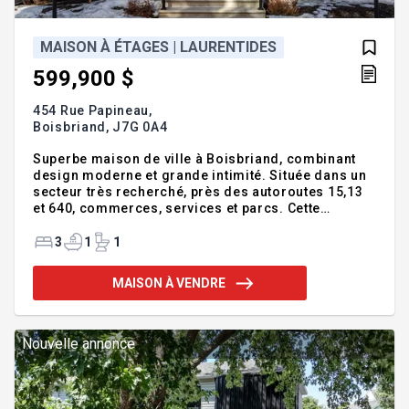
MAISON À ÉTAGES | LAURENTIDES
599,900 $
454 Rue Papineau,
Boisbriand,
J7G 0A4
Superbe maison de ville à Boisbriand, combinant
design moderne et grande intimité. Située dans un
secteur très recherché, près des autoroutes 15,13
et 640, commerces, services et parcs. Cette
propriété clé en main offre trois niveaux bien
aménagés avec 3 chambres à l'étage, une salle de
3
1
1
bain complète et une salle d'eau. La cuisine
élégante s'ouvre sur un espace de vie lumineux à
MAISON À VENDRE
aire ouverte avec accès à une terrasse privée. Le
sous-sol aménagé comprend salle de lavage et
garage double intérieur, un atout rare très
recherché. Vous allez être impressionné par son
Nouvelle annonce
entretien impeccable! À qui la