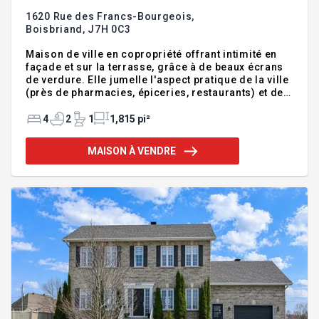
1620 Rue des Francs-Bourgeois,
Boisbriand,
J7H 0C3
Maison de ville en copropriété offrant intimité en
façade et sur la terrasse, grâce à de beaux écrans
de verdure. Elle jumelle l'aspect pratique de la ville
(près de pharmacies, épiceries, restaurants) et de
la nature urbaine (passage bordé d'arbres à l'avant,
accès à un parc avec étangs). Elle offre 4
4
2
1
1,815 pi²
chambres, 2 salles de bain complètes, 2 espaces de
stationnement au garage, foyer au gaz et système
MAISON À VENDRE
de chauffage central avec air climatisé, qui
assureront un quotidien sécuritaire et confortable
aux futurs occupants. Maison en rangée, situé au
Faubourg de Boisbriand. Lumineuse maison de
ville.