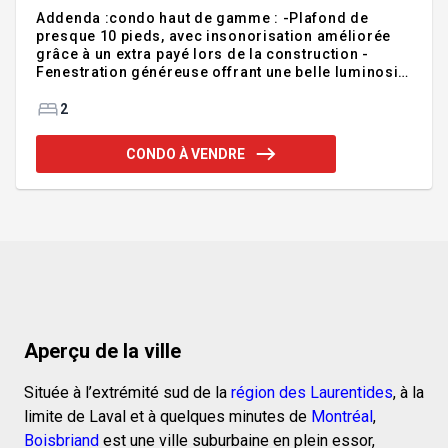
Addenda :condo haut de gamme : -Plafond de
presque 10 pieds, avec insonorisation améliorée
grâce à un extra payé lors de la construction -
Fenestration généreuse offrant une belle luminosité
-Cuisine moderne avec grand îlot 4 places assises
et comptoir de quartz waterfall -Rangements sur
2
mesure ajoutés dans les garde-robes et la
chambre principale -Suite des maîtres avec une
CONDO À VENDRE
spacieuse salle de bain dont la toilette est séparée
du reste de la salle de bain comprenant un grand
comptoir de quartz avec deux lavabos, un bain
autoportant et une douche vitrée -Une deuxième
salle d'eau
Aperçu de la ville
Située à l’extrémité sud de la
région des Laurentides
, à la
limite de Laval et à quelques minutes de
Montréal
,
Boisbriand
est une ville suburbaine en plein essor,