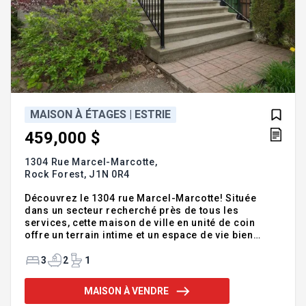
MAISON À ÉTAGES | ESTRIE
459,000 $
1304 Rue Marcel-Marcotte,
Rock Forest,
J1N 0R4
Découvrez le 1304 rue Marcel-Marcotte! Située
dans un secteur recherché près de tous les
services, cette maison de ville en unité de coin
offre un terrain intime et un espace de vie bien
pensé. Le rez-de-chaussée comprend un salon
accueillant, une salle à manger, une cuisine
3
2
1
fonctionnelle, une salle d'eau et une véranda trois
saisons. À l'étage, profitez de deux chambres, dont
MAISON À VENDRE
une chambre principale avec walk-in, ainsi qu'une