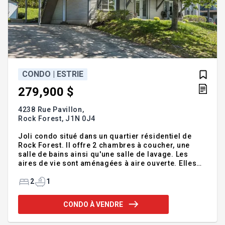
CONDO | ESTRIE
279,900 $
4238 Rue Pavillon,
Rock Forest,
J1N 0J4
Joli condo situé dans un quartier résidentiel de
Rock Forest. Il offre 2 chambres à coucher, une
salle de bains ainsi qu'une salle de lavage. Les
aires de vie sont aménagées à aire ouverte. Elles
comportent un salon doté d'un foyer au gaz, une
cuisine avec un comptoir-lunch, un dosseret de
2
1
céramique et un grand évier noir ainsi qu'une salle
à manger munie de portes-jardin qui donnent sur le
CONDO À VENDRE
balcon avant. Galerie couverte à l'avant, rangement
dans la remise et espace de stationnement sous