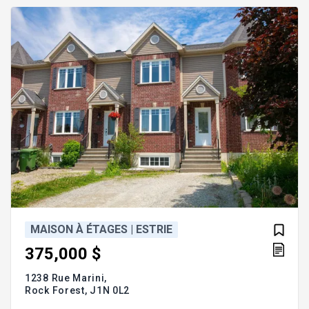
l'abri d'auto. Addenda :Particularités extérieures :
Abri d'auto de 18,10 X 11,3 pi. Galerie couv
MAISON À ÉTAGES | ESTRIE
375,000 $
1238 Rue Marini,
Rock Forest,
J1N 0L2