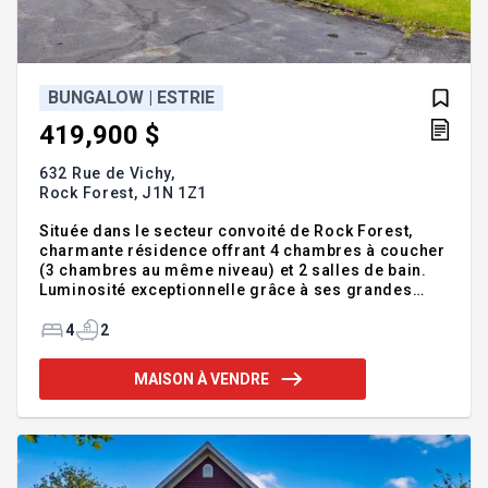
BUNGALOW | ESTRIE
419,900 $
632 Rue de Vichy,
Rock Forest,
J1N 1Z1
Située dans le secteur convoité de Rock Forest,
charmante résidence offrant 4 chambres à coucher
(3 chambres au même niveau) et 2 salles de bain.
Luminosité exceptionnelle grâce à ses grandes
fenêtres; vaste salle familiale parfaite pour les
rassemblements. Implantée sur un terrain privé de
4
2
11 200 pi², le lot bénéficie d'arbres matures et d'un
bel espace extérieur pour jardinage, jeux ou
MAISON À VENDRE
détente. Idéal pour une famille à la recherche d'un
secteur calme et recherché. Ne ratez pas cette belle
opportunité. Addenda :--Situé près des épiceries,
parcs, axes routiers, des centres commerciau