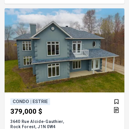
grande salle de bain avec bain et douche. Le sous-
sol aménagé ajoute une salle familiale, une
troisième chambre et une seconde salle de bain.
Addenda :Située da
CONDO | ESTRIE
379,000 $
3640 Rue Alcide-Gauthier,
Rock Forest,
J1N 0W4