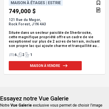
MAISON À ÉTAGES | ESTRIE
749,000 $
121 Rue du Magor,
Rock Forest,
J1N 4A3
Située dans un secteur paisible de Sherbrooke,
cette magnifique propriété offre un cadre de vie
exceptionnel sur plus de 2 acres de terrain, incluant
son propre lac qui ajoute charme et tranquillité au
quotidien. La maison propose 4 chambres à
coucher,un bureau, une salle de lavage, ainsi qu'un
6
2
1
atelier idéal pour les projets créatifs ou le
rangement supplémentaire. Le garage double
MAISON À VENDRE
complète parfaitement l'ensemble, offrant encore
plus d'espace. Spacieuse, lumineuse et entourée de
nature, cette demeure est parfaite pour une famille
ou pour quiconque recherche un environnement
serein, tout en re
Essayez notre Vue Galerie
Notre
Vue Galerie
exclusive vous permet de choisir l’image