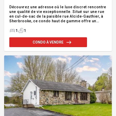
Découvrez une adresse où le luxe discret rencontre
une qualité de vie exceptionnelle. Situé sur une rue
en cul-de-sac de la paisible rue Alcide-Gauthier, à
Sherbrooke, ce condo haut de gamme offre un
parfait équilibre entre intimité, confort et proximité
des services, dont l'école secondaire du Triolet et
1
1
l'Université de Sherbrooke. Dès l'entrée, vous serez
charmé par une aire de vie lumineuse et élégante,
CONDO À VENDRE
mise en valeur par une fenestration abondante et
des plafonds de 9 pieds qui accentuent la sensation
d'espace. Addenda :Le plancher chauffant sur toute
la superficie procure un con