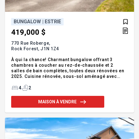
BUNGALOW | ESTRIE
419,000 $
770 Rue Roberge,
Rock Forest,
J1N 1Z4
À qui la chance! Charmant bungalow offrant 3
chambres à coucher au rez-de-chaussée et 2
salles de bain complètes, toutes deux rénovées en
2025. Cuisine rénovée, sous-sol aménagé avec
sortie extérieure, terrain intime bordé de haies de
cèdres, entrée asphaltée et abri d'auto. Situé dans
4
2
un secteur recherché, à distance de marche de
l'école primaire Beaulieu, des parcs et de tous les
MAISON À VENDRE
services. Une belle opportunité pour une jeune
famille ou pour ceux qui recherchent confort et
tranquillité. Addenda :Nouveau certificat de
localisation est en préparation Inclusions :Lave-
vaisse