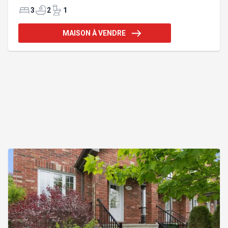
ses matériaux haut de gamme tels que sa cuisine
de chef, son cellier, ses espaces lumineux, sa
3
2
1
verrière 4 saisons et son terrain privé. Elle offre 3
chambres, dont une suite des maîtres, 1 bureau
MAISON À VENDRE
ainsi qu'un espace professionnel avec entrée
indépendante et salle de bain. 3 logements 4½
générant des revenus, tous loués jusqu'en juin
2027. Rare opportunité alliant confort et
investissement. Addenda