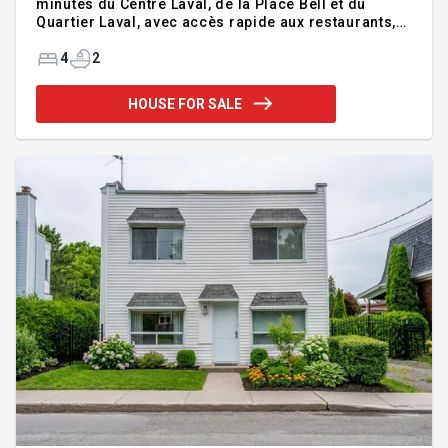
minutes du Centre Laval, de la Place Bell et du
Quartier Laval, avec accès rapide aux restaurants,
commerces, universités, cégeps, autoroutes et
transport en commun. Lumineuse et spacieuse, elle
4
2
offre 4 chambres à coucher, 2 salles de bain
complètes, de vastes espaces de vie, une cuisine
HOUSE FOR SALE
avec coin repas donnant sur la terrasse, une
grande salle familiale au rez-de-jardin,
thermopompe centrale et planchers de bois.
Addendum:Cette maison se distingue par son
grand jardin et comprend également