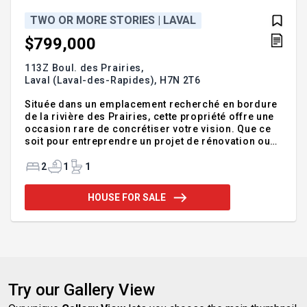
TWO OR MORE STORIES | LAVAL
$799,000
113Z Boul. des Prairies,
Laval (Laval-des-Rapides),
H7N 2T6
Située dans un emplacement recherché en bordure
de la rivière des Prairies, cette propriété offre une
occasion rare de concrétiser votre vision. Que ce
soit pour entreprendre un projet de rénovation ou
repartir à neuf pour construire la maison de vos
rêves, les possibilités sont nombreuses. Profitez
2
1
1
d'un terrain offrant un cadre naturel privilégié, une
vue imprenable sur l'eau et un environnement
HOUSE FOR SALE
paisible, tout en demeurant à proximité des
services et des principaux axes routiers. Cette
propriété s'adresse autant aux investisseurs,
entrepreneurs qu'aux acheteurs désirant créer une
résidence su
Try our Gallery View