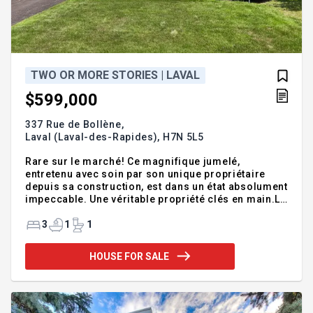
TWO OR MORE STORIES | LAVAL
$599,000
337 Rue de Bollène,
Laval (Laval-des-Rapides),
H7N 5L5
Rare sur le marché! Ce magnifique jumelé,
entretenu avec soin par son unique propriétaire
depuis sa construction, est dans un état absolument
impeccable. Une véritable propriété clés en main.La
propriété propose trois chambres à l'étage de
bonne dimensions.Profitez d'une qualité de vie
3
1
1
exceptionnelle grâce à un emplacement stratégique
à proximité de tous les services. Rare sur le
HOUSE FOR SALE
marché! Ce magnifique jumelé, entretenu avec soin
par son unique propriétaire depuis sa construction,
est dans un état absolument impeccable. Une
véritable propriété clés en main.La propriété
propose trois chambres à