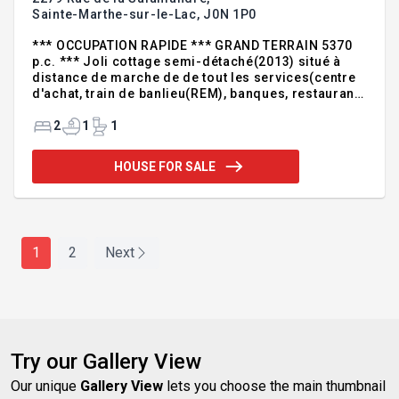
Sainte-Marthe-sur-le-Lac,
J0N 1P0
*** OCCUPATION RAPIDE *** GRAND TERRAIN 5370
p.c. *** Joli cottage semi-détaché(2013) situé à
distance de marche de de tout les services(centre
d'achat, train de banlieu(REM), banques, restaurant
et autoroute). Ce joli cottage, modèle 3 chambres
convertie en 2 grandes chambres vous offre; entrée
2
1
1
fermée, spacieux salon et salle à manger sur
planchers de bois franc(LATTES), jolie cuisine avec
HOUSE FOR SALE
amplement de rangement(22 portes, 5 tiroirs et
evier double), salle d'eau et salle de lavage au RDC,
chambre principale avec walk-in, salle de bains
avec bain/douche séparés, thermopompe, grand
terrain avec
1
2
Next
Try our Gallery View
Our unique
Gallery View
lets you choose the main thumbnail