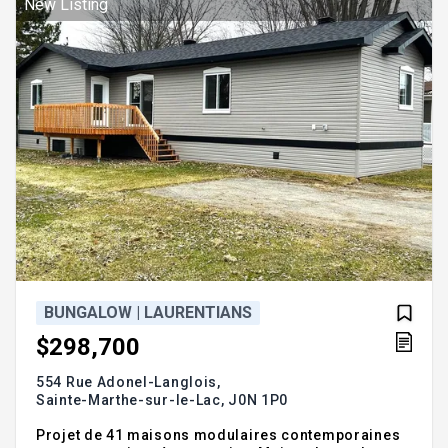
magnifique maison mobile disposant de 2
New Listing
chambres et d'un bureau, situé dans une r
BUNGALOW | LAURENTIANS
$298,700
554 Rue Adonel-Langlois,
Sainte-Marthe-sur-le-Lac,
J0N 1P0
Projet de 41 maisons modulaires contemporaines