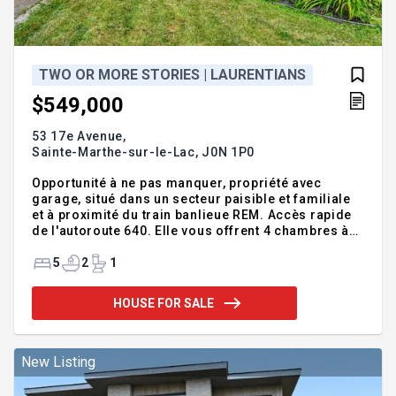
TWO OR MORE STORIES | LAURENTIANS
$549,000
53 17e Avenue,
Sainte-Marthe-sur-le-Lac,
J0N 1P0
Opportunité à ne pas manquer, propriété avec
garage, situé dans un secteur paisible et familiale
et à proximité du train banlieue REM. Accès rapide
de l'autoroute 640. Elle vous offrent 4 chambres à
coucher plus une mezzanine, 2 salles de bains
complètes. Solarium pour vous détendre. Rez-
5
2
1
chaussé entièrement aménagé propose 2
chambres, salon et possibilité aménager une future
HOUSE FOR SALE
cuisine, possibilité de faire un bachelor (voir avec
la ville)et entrée indépendante. Le terrain très bien
aménager. Fenêtres: (2023) Porte et porte patio:
(2023) Boite électrique: (2022) toiture: (2022)
New Listing
INCLUSIONS store