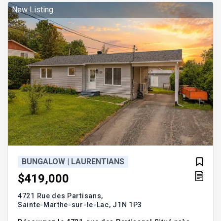
Possibilité d'une 5e chambre au sous-sol.
New Listing
-Élégance intem
BUNGALOW | LAURENTIANS
$419,000
4721 Rue des Partisans,
Sainte-Marthe-sur-le-Lac,
J1N 1P3