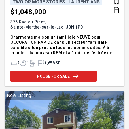
TWO OR MORE STORIES | LAURENTIANS
$1,048,900
376 Rue du Pinot,
Sainte-Marthe-sur-le-Lac,
J0N 1P0
Charmante maison unifamiliale NEUVE pour
OCCUPATION RAPIDE dans un secteur familiale
paisible situé près de tous les commodités. À 5
minutes du nouveau REM et à 1 min de l'entrée de la
640, un emplacement de choix. Le modèle Eden est
conçu de type paliers multiples pour un espace de
2
1
1
1,658 SF
vie convivial et rassembleur. Aires ouvertes et
circulation fluides entre les niveaux, un design
HOUSE FOR SALE
réfléchi, un coup de coeur! Le prix inclus la TPS et
la TVQ. Garantie GCR 5 ans. - Quartz à la cuisine -
Dosseret de céramique à la cuisine - Armoire
mélamine pleine hauteur - Hotte encastrée -
New Listing
Luminaires et plusieurs