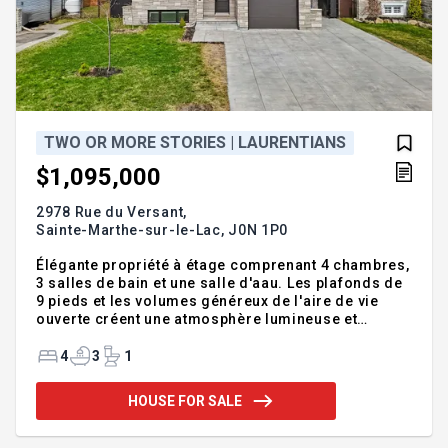
TWO OR MORE STORIES | LAURENTIANS
$1,095,000
2978 Rue du Versant,
Sainte-Marthe-sur-le-Lac,
J0N 1P0
Élégante propriété à étage comprenant 4 chambres,
3 salles de bain et une salle d'aau. Les plafonds de
9 pieds et les volumes généreux de l'aire de vie
ouverte créent une atmosphère lumineuse et
conviviale où vous tomberez inévitablement sous le
charme. La cuisine impressionnante, le garage et la
4
3
1
grande salle de lavage à l'étage complètent le tout
avec praticité et raffinement. À l'extérieur, une
HOUSE FOR SALE
piscine creusée sur un terrain nécessitant peu
d'entretien vous attend. Chaque espace a été pensé
pour offrir un art de vivre sans compromis.