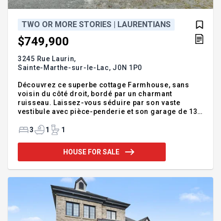
TWO OR MORE STORIES | LAURENTIANS
$749,900
3245 Rue Laurin,
Sainte-Marthe-sur-le-Lac,
J0N 1P0
Découvrez ce superbe cottage Farmhouse, sans
voisin du côté droit, bordé par un charmant
ruisseau. Laissez-vous séduire par son vaste
vestibule avec pièce-penderie et son garage de 13
pieds de hauteur. La cuisine élégante est dotée
d'armoires pleine hauteur, de comptoirs en quartz
3
1
1
et d'une hotte encastrée, conçue avec le talent d'une
décoratrice. Vous apprécierez l'escalier moderne
HOUSE FOR SALE
qui mène aux trois chambres du second étage.
Profitez d'une chambre principale avec walk-in, de
la salle de bain avec douche en céramique et bain
autoportant,ainsi que d'un sous-sol lumineux, prêt
pour aménager une