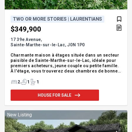
TWO OR MORE STORIES | LAURENTIANS
$349,900
17 39e Avenue,
Sainte-Marthe-sur-le-Lac,
J0N 1P0
Charmante maison à étages située dans un secteur
paisible de Sainte-Marthe-sur-le-Lac, idéale pour
premiers acheteurs, jeune couple ou petite famille.
À l'étage, vous trouverez deux chambres de bonnes
dimensions ainsi qu'une salle de bain complète. Le
rez-de-chaussée offre une cuisine conviviale, un
2
1
1
coin repas dans l'aire ouverte adjacent au salon,
ainsi qu'une salle d'eau. La table de salle à manger
HOUSE FOR SALE
n'est pas installée sur les photos, mais elle peut
être placée dans cet espace. Profitez également
d'une grande cour entièrement clôturée. À
proximité des services essentiels. Une belle
New Listing
occasion d