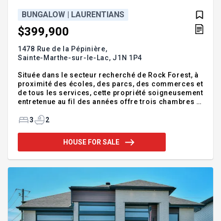
BUNGALOW | LAURENTIANS
$399,900
1478 Rue de la Pépinière,
Sainte-Marthe-sur-le-Lac,
J1N 1P4
Située dans le secteur recherché de Rock Forest, à
proximité des écoles, des parcs, des commerces et
de tous les services, cette propriété soigneusement
entretenue au fil des années offre trois chambres à
coucher, deux salles de bain complètes ainsi
qu'une grande salle familiale. Vous serez
3
2
également charmé par sa grande cour arrière
intime, bordée de haies de cèdres, idéale pour
HOUSE FOR SALE
profiter pleinement de l'extérieur. Une propriété qui
saura plaire à toute la famille! Une visite s'impose!
Addendum:Bienvenue au 1478, rue de la Pépinière!
Cette propriété est située dans le secteur recherc