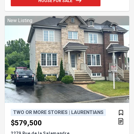
HOUSE FOR SALE
avec walk-in. Le sous-sol, non terminé, dispose
d'une entrée indépendante offrant plusieurs
possibilités d'aménagement. Grand stationnement
pouvant accueillir jusqu'à 5 véhicules, cour arrière
New Listing
clôturée et secteur paisible, à
TWO OR MORE STORIES | LAURENTIANS
$579,500
2279 Rue de la Salamandre,