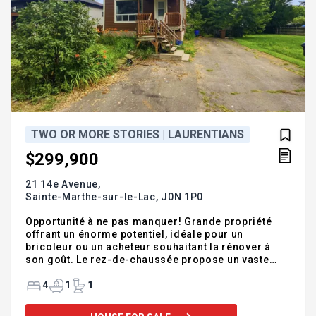
TWO OR MORE STORIES | LAURENTIANS
$299,900
21 14e Avenue,
Sainte-Marthe-sur-le-Lac,
J0N 1P0
Opportunité à ne pas manquer! Grande propriété
offrant un énorme potentiel, idéale pour un
bricoleur ou un acheteur souhaitant la rénover à
son goût. Le rez-de-chaussée propose un vaste
salon avec possibilité d'y aménager une salle à
manger, ainsi qu'une chambre supplémentaire. À
4
1
1
l'étage, vous trouverez trois chambres de très
grandes dimensions, dont une chambre principale