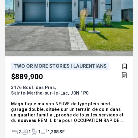
TWO OR MORE STORIES | LAURENTIANS
$889,900
3176 Boul. des Pins,
Sainte-Marthe-sur-le-Lac,
J0N 1P0
Magnifique maison NEUVE de type plein pied
garage double, située sur un terrain de coin dans
un quartier familial, proche de tous les services et
du nouveau REM. Libre pour OCCUPATION RAPIDE.
Cette propriété lumineuse offre un milieu de vie
conviviale avec son aire ouverte avec foyer
2
1
1
1,308 SF
électrique au salon et sa grande fenestration