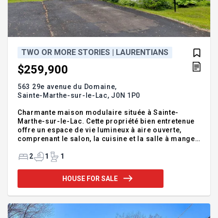
TWO OR MORE STORIES | LAURENTIANS
$259,900
563 29e avenue du Domaine,
Sainte-Marthe-sur-le-Lac,
J0N 1P0
Charmante maison modulaire située à Sainte-
Marthe-sur-le-Lac. Cette propriété bien entretenue
offre un espace de vie lumineux à aire ouverte,
comprenant le salon, la cuisine et la salle à manger.
Elle dispose de deux chambres confortables, 1
salle de bain complète et un beau balcon arrière
2
1
1
couvert. Parfaite pour un couple ou une personne
seule désirant plus d'espace. À proximité de
HOUSE FOR SALE
plusieurs services, épiceries, pharmacies, écoles,
parcs, transport en commun. Un chez-soi
abordable, fonctionnel et bien situé. À qui la
chance? Bienvenue au 563 29e avenue du Domaine
à Sainte-Marthe-sur-le-Lac, à