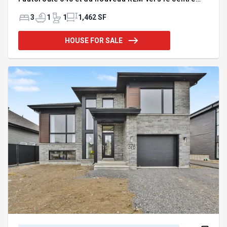
ville de Montréal. Le modèle TILLEUL de GBD
construction séduit par son concept à aire ouverte,
3
1
1
1,462 SF
sa luminosité et son aménagement soigneusement
pensé pour la vie de tous les jours. La cuisine
HOUSE FOR SALE
moderne, dotée d'un vaste ilot en quartz et
d'armoires pleine hauteur, s'ouvre sur des espaces
de vie chaleureux et conviviaux. Construite avec
des matériaux de qualité, cette propriété est
couverte par garantie GCR de 5 ans.