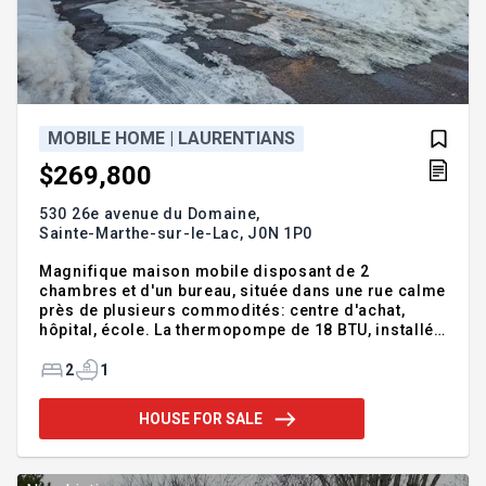
MOBILE HOME | LAURENTIANS
$269,800
530 26e avenue du Domaine,
Sainte-Marthe-sur-le-Lac,
J0N 1P0
Magnifique maison mobile disposant de 2
chambres et d'un bureau, située dans une rue calme
près de plusieurs commodités: centre d'achat,
hôpital, école. La thermopompe de 18 BTU, installée
en 2025, et encore sous garantie, aide à réduire
considérablement le coût de chauffage en hiver,
2
1
tout en servant de climatiseur en été. Venez
déposer vos valises dans ce havre de paix et
HOUSE FOR SALE
jouissez de cette maison confortable et
opérationnelle! Addendum:Vous rêvez d'un chez
vous au prix d'un loyer? Bienvenue dans cette