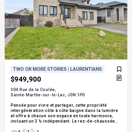
TWO OR MORE STORIES | LAURENTIANS
$949,900
304 Rue de la Coulée,
Sainte-Marthe-sur-le-Lac,
J0N 1P0
Pensée pour vivre et partager, cette propriété
intergénération côte à côte baigne dans la lumière
et offre à chacun son espace en toute harmonie,
incluant un 3 ½ indépendant. Le rez-de-chaussée
séduit par son grand vestibule fermé et sa cuisine
conviviale aux armoires pleine hauteur. À
4
2
1