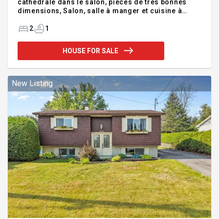
cathédrale dans le salon, pièces de trés bonnes
dimensions, Salon, salle à manger et cuisine à
aires ouvertes, avec Garage de 14X30, Veranda de
14X14, Beaux planchers de bois franc en bambou et
2
1
céramique. grande chambre des maîtres avec
walk-in 8 x 14, Salle de bains avec bain tourbillon,
HOUSE FOR SALE
douche de coin et planchers chauffants, et Plus,
Beaucoup des renovations et ameliorations faites
voir la DV. Faut voir absolument.
Addendum:Incusions:Fixtures, Thermopompe,
New Listing
fourneze électrique.E