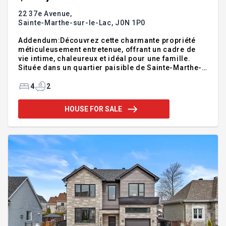
22 37e Avenue,
Sainte-Marthe-sur-le-Lac,
J0N 1P0
Addendum:Découvrez cette charmante propriété
méticuleusement entretenue, offrant un cadre de
vie intime, chaleureux et idéal pour une famille.
Située dans un quartier paisible de Sainte-Marthe-
sur-le-Lac, elle combine à la perfection tranquillité
et accessibilité grâce à sa proximité stratégique
4
2
avec le REM. Un intérieur moderne et lumineux
Entièrement optimisée au fil des ans, cette maison
HOUSE FOR SALE
se distingue par son entretien irréprochable et ses
rénovations majeures : Rez-de-chaussée : Vous y
trouverez un espace de vie baigné de lumière
naturelle grâce aux fenêtres neuves changées réc