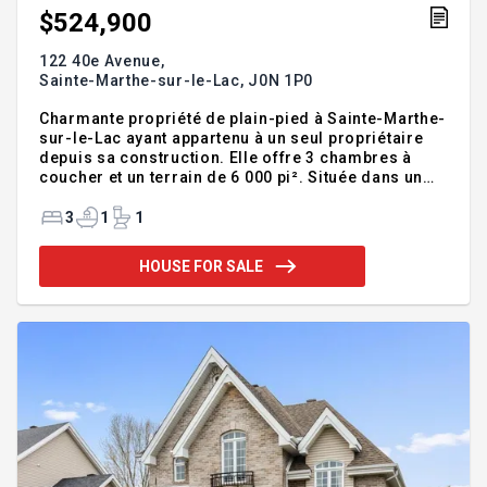
$524,900
122 40e Avenue,
Sainte-Marthe-sur-le-Lac,
J0N 1P0
Charmante propriété de plain-pied à Sainte-Marthe-
sur-le-Lac ayant appartenu à un seul propriétaire
depuis sa construction. Elle offre 3 chambres à
coucher et un terrain de 6 000 pi². Située dans un
quartier tranquille et recherché, elle est à proximité
de toutes les commodités. Elle propose un espace
3
1
1
de vie confortable, idéal pour une famille ou un
premier achat. Une belle opportunité dans un
HOUSE FOR SALE
secteur paisible! Addendum:Charmante propriété
de plain-pied offrant 3 chambres, située dans un
quartier paisible et recherché de Sainte-Marthe-
sur-le-Lac, à proximité de toutes les commodités