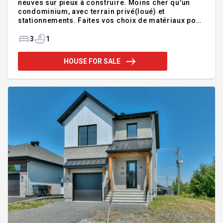
neuves sur pieux à construire. Moins cher qu'un
condominium, avec terrain privé(loué) et
stationnements. Faites vos choix de matériaux pour
les planchers flottants, céramiques, revêtement
ainsi que les comptoirs et armoires de cuisine et
3
1
SDB. Bien situé près de la piste cyclable, bord de
l'eau, écoles, accès rapide a l'autoroute et train de
HOUSE FOR SALE
banlieu(REM). Idéal comme pied-à-terre et/ou
première maison. Le prix net à partir de $325,610
(taxes incluses + crédits de TPS/TVQ appliqués)
pour le modèle 20 x 60. SVP prévoir 150 jours pour
la livraison.**