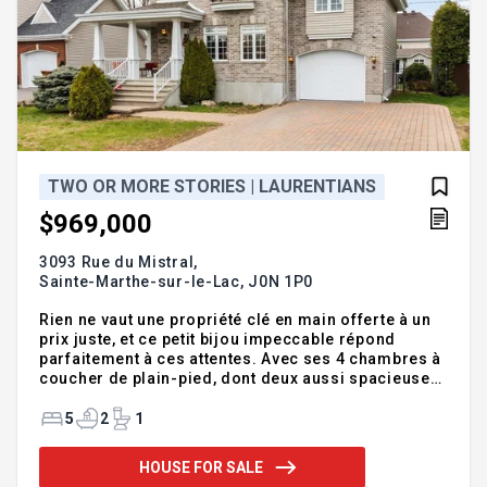
TWO OR MORE STORIES | LAURENTIANS
$969,000
3093 Rue du Mistral,
Sainte-Marthe-sur-le-Lac,
J0N 1P0
Rien ne vaut une propriété clé en main offerte à un
prix juste, et ce petit bijou impeccable répond
parfaitement à ces attentes. Avec ses 4 chambres à
coucher de plain-pied, dont deux aussi spacieuses
que des chambres principales, cette maison est
idéale pour une famille qui s'agrandit. Addendum:
5
2
1
Profitez d'un espace de vie et salle à manger à aire
ouverte, d'une magnifique cuisine neuve avec
HOUSE FOR SALE
comptoir en quartz et électroménagers encastrés