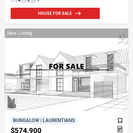
l'extérieur, la cour bordée de cèdres enveloppe la
piscine creusée au sel, chauffée et ornée d'une
HOUSE FOR SALE
chute, créant un véritable refuge estival. Pavé,
cabanon avec électricité, quatre stationnements et
thermopompe murale complètent cet
environnement invitant à profiter pleinement du
New Listing
quotidien. - 2024, sous-sol - S
BUNGALOW | LAURENTIANS
$574,900