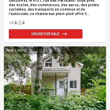
Découvrez le 4721, rue des Partisans! Situé près
des écoles, des commerces, des parcs, des pistes
cyclables, des transports en commun et de
l'autoroute, ce chaleureux plain-pied offre 3
chambres et 2 salles de bain. Le rez-de-chaussée
comprend une aire de vie conviviale avec cuisine,
3
2
salle à manger, salon et deux chambres. Le sous-
sol aménagé ajoute une vaste salle familiale, une
HOUSE FOR SALE
chambre, un atelier et beaucoup de rangement. À
l'extérieur, profitez d'une cour intime, d'un grand
patio, d'une remise et d'un abri d'auto.
Addendum:Nous vous accueillons au 4721 rue des
New Listing
Partisans! Situé da