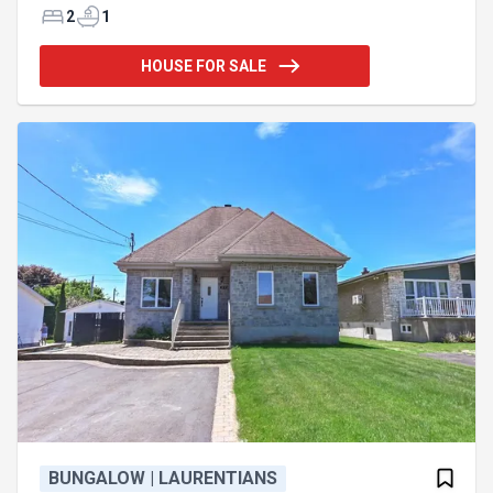
ainsi que les comptoirs et armoires de cuisine et
2
1
SDB. Bien situé près de la piste cyclable, bord de
l'eau, écoles, accès rapide a l'autoroute et train de
HOUSE FOR SALE
banlieu(REM). Idéal comme pied-à-terre et/ou
première maison.Le prix net à partir de
$313,138(taxes inlcuses +crédits de TPS/TVQ
appliqués) pour le modèle 16 x 60. SVP prévoir 150
jours pour la livraison. *** F
BUNGALOW | LAURENTIANS