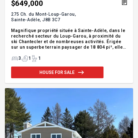
$649,000
275 Ch. du Mont-Loup-Garou,
Sainte-Adèle,
J8B 3C7
Magnifique propriété située à Sainte-Adèle, dans le
recherché secteur du Loup-Garou, à proximité du
ski Chantecler et de nombreuses activités. Érigée
sur un superbe terrain paysager de 18 804 pi², elle
est entretenue avec soin par son unique
propriétaire depuis 1986. Elle offre 3 chambres à
3
1
1
l'étage, dont une chambre principale avec salle de
bain attenante, un hall d'entrée spacieux, une
HOUSE FOR SALE
cuisine et salle à manger à aire ouverte, un salon
chaleureux avec foyer, plafond demi-cathédrale et
puits de lumière. Garage attaché, sous-sol avec
rangement et grande salle familiale, véranda 3
saisons avec f