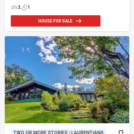
lumineux et une salle de bain avec grande douche
en céramique, elle a été soigneusement entretenue
2
1
au fil des ans. Son magnifique terrain intime et
paysager, avec spa, grande terrasse, coin BBQ et
HOUSE FOR SALE
foyer extérieur, est idéal pour profiter pleinement
de chaque saison. Deux cabanons et
stationnements double largeur. À proximité de tous
les attraits de Sainte-Adèle, restaurants, cinéma,
sentiers, de la baignade, du
TWO OR MORE STORIES | LAURENTIANS