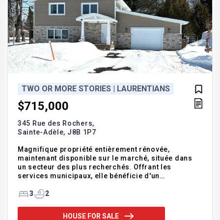
TWO OR MORE STORIES | LAURENTIANS
$715,000
345 Rue des Rochers,
Sainte-Adèle,
J8B 1P7
Magnifique propriété entièrement rénovée,
maintenant disponible sur le marché, située dans
un secteur des plus recherchés. Offrant les
services municipaux, elle bénéficie d'un
emplacement de choix à distance de marche du
golf de la Vallée et à quelques minutes à vélo de la
3
2
piste linéaire. Cette demeure clé en main saura
vous séduire par la qualité de ses rénovations et sa
HOUSE FOR SALE
fonctionnalité. Elle propose un système de