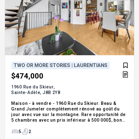
TWO OR MORE STORIES | LAURENTIANS
$474,000
1960 Rue du Skieur,
Sainte-Adèle,
J8B 2Y8
Maison - à vendre - 1960 Rue du Skieur. Beau &
Grand Jumeler complètement rénové au goût du
jour avec vue sur la montagne. Rare opportunité de
5 chambres avec un prix inférieur à 500 000$, bon
rapport qualité-prix sur le marché. Logeable avec 2
salles de bain, 1 salle d'eau et bureau maison au
5
2
RDC, 3 stationnements dont 2 privés. Cuisine