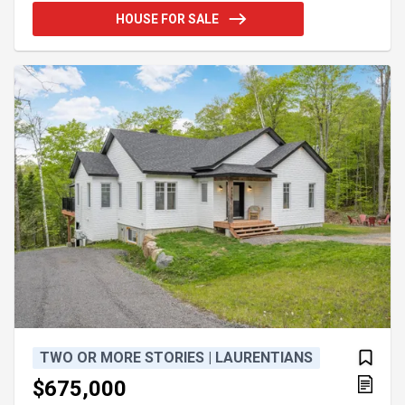
conviviale au centre de la maison avec comptoir à
HOUSE FOR SALE
diner en ciment *faut voir* ! À distance de marche
du Parc du Mont Loup-Garou offrant piste de vélo,
randonnée, Fat bike, raquette, ski de fond et du golf
Le Chantecler de Ste-Adèle. Possibilité de
reconverti
TWO OR MORE STORIES | LAURENTIANS
$675,000