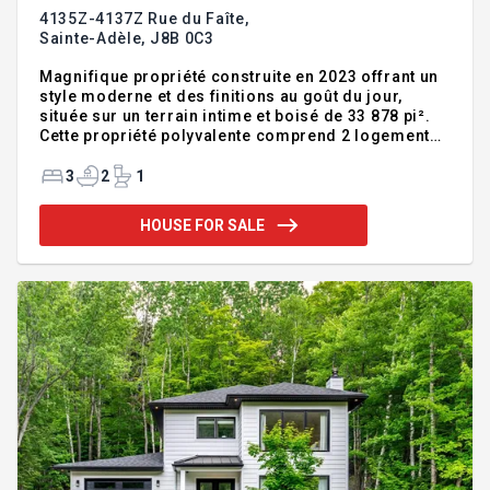
4135Z-4137Z Rue du Faîte,
Sainte-Adèle,
J8B 0C3
Magnifique propriété construite en 2023 offrant un
style moderne et des finitions au goût du jour,
située sur un terrain intime et boisé de 33 878 pi².
Cette propriété polyvalente comprend 2 logements
disponibles à l'acheteur. Le logement principal
propose une aire de vie lumineuse à aire ouverte,
3
2
1
une superbe cuisine avec grand îlot, 2 chambres à
coucher, une grande salle de lavage ainsi qu'une
HOUSE FOR SALE
pièce additionnelle au sous-sol pouvant être
aménagée selon vos besoins. Le logement
secondaire de type 3 ½ constitue une excellente
source de revenus ou un espace idéal pour un
proche. Propriété conte