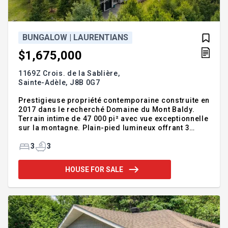
BUNGALOW | LAURENTIANS
$1,675,000
1169Z Crois. de la Sablière,
Sainte-Adèle,
J8B 0G7
Prestigieuse propriété contemporaine construite en
2017 dans le recherché Domaine du Mont Baldy.
Terrain intime de 47 000 pi² avec vue exceptionnelle
sur la montagne. Plain-pied lumineux offrant 3
chambres, 3 salles de bains, plafonds élevés,
fenestration abondante et matériaux de qualité.
3
3
Rez-de-jardin avec planchers chauffants au glycol,
idéal pour recevoir famille et amis. Garage double
HOUSE FOR SALE
attaché, piscine creusée haut de gamme et
emplacement de choix à proximité des services et
activités de plein air. Véritable clé en main.
Addendum:Située dans l'un des secteurs les plus
convoités d