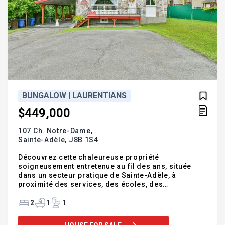
BUNGALOW | LAURENTIANS
$449,000
107 Ch. Notre-Dame,
Sainte-Adèle,
J8B 1S4
Découvrez cette chaleureuse propriété
soigneusement entretenue au fil des ans, située
dans un secteur pratique de Sainte-Adèle, à
proximité des services, des écoles, des
commerces et de l'accès à l'autoroute. Le sous-sol,
bénéficiant d'une entrée indépendante, offre de
2
1
1
nombreuses possibilités. Actuellement aménagé en
espace commercial (salon d'esthétique), il pourrait