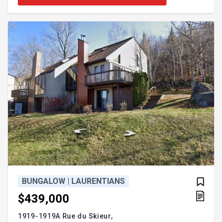
planchers chauffants, une climatisation centrale,
une nouvelle fenestration ,ainsi qu'un superbe foyer
au gaz créant une ambiance chaleureuse et
conviviale. Une propriété exception
BUNGALOW | LAURENTIANS
$439,000
1919-1919A Rue du Skieur,