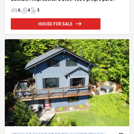
naturel. Profitez de sentiers sur la propriété, du
pavillon piscine, terrain de tennis, grand garage et
6
4
3
beaucoup plus. Offrez un espace confortable à vos
invités grâce à une maison de 3 étages. La
HOUSE FOR SALE
propriété principale quant à elle compte 4
chambres et amplement d'espace pour vos
réceptions et pour toute la famille. Vue
époustouflante sur les montagnes et maison très
lumineuse; orientée franc sud. Offrez u