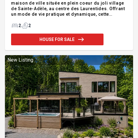
maison de ville située en plein coeur du joli village
de Sainte-Adèle, au centre des Laurentides. Offrant
un mode de vie pratique et dynamique, cette
propriété impeccablement entretenue propose 2
chambres à coucher, 2 salles de bains complètes
2
2
ainsi qu'une salle d'eau. Son chaleureux salon avec
mur de brique et foyer crée une ambiance des plus
HOUSE FOR SALE
conviviales. Profitez d'une grande terrasse avec
une superbe vue 3 saisons sur les plusieurs centres
de ski, d'une cour intime et très bien aménagée et
d'un emplacement de choix à proximité des
New Listing
services, du l