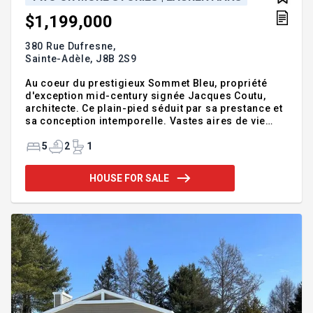
$1,199,000
380 Rue Dufresne,
Sainte-Adèle,
J8B 2S9
Au coeur du prestigieux Sommet Bleu, propriété
d'exception mid-century signée Jacques Coutu,
architecte. Ce plain-pied séduit par sa prestance et
sa conception intemporelle. Vastes aires de vie
baignées de lumière, plafonds cathédrales, foyer
central et fenestration panoramique offrant une vue
5
2
1
sur les montagnes et le Lac Rond. La cour
aménagée avec piscine, terrasses en ipé et granit,
HOUSE FOR SALE
invite à la détente. Une demeure rare où design et
authenticité se rencontrent avec équilibre. À
quelques minutes du village de Sainte-Adèle, une
pure beauté! Un classique de l'architecture
moderne signé Jacques