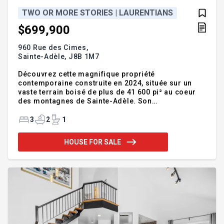
TWO OR MORE STORIES | LAURENTIANS
$699,900
960 Rue des Cimes,
Sainte-Adèle,
J8B 1M7
Découvrez cette magnifique propriété
contemporaine construite en 2024, située sur un
vaste terrain boisé de plus de 41 600 pi² au coeur
des montagnes de Sainte-Adèle. Son
impressionnante aire ouverte est baignée de
lumière grâce à une fenestration abondante et un
3
2
1
spectaculaire plafond cathédrale atteignant plus de
18 pieds de hauteur. Elle offre 3 chambres, chacune
HOUSE FOR SALE
avec walk-in, 2 salles de bains, une vaste salle
familiale, des planchers chauffants au rez-de-
jardin, une localisation idéale ainsi qu'une superbe
vue sur les montagnes. Un véritable havre de paix
alliant design, confort et nature.