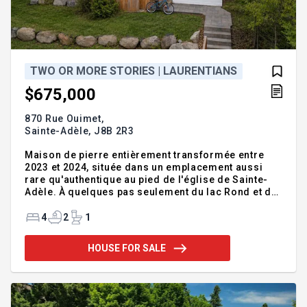
TWO OR MORE STORIES | LAURENTIANS
$675,000
870 Rue Ouimet,
Sainte-Adèle,
J8B 2R3
Maison de pierre entièrement transformée entre
2023 et 2024, située dans un emplacement aussi
rare qu'authentique au pied de l'église de Sainte-
Adèle. À quelques pas seulement du lac Rond et de
son accès public gratuit aux résidents. Cuisine haut
de gamme avec élégante arrière-cuisine et coin
4
2
1
cellier. Aire ouverte baignée de lumière avec
plafonds de 8'6, poutres apparentes, foyer au gaz et
HOUSE FOR SALE
immense fenestration. Sous-sol offrant potentiel
de chambre supplémentaire ou de logement (à
valider avec la Ville). Deux services municipaux.
Cette propriété unique marie parfaitement le
charme intemporel