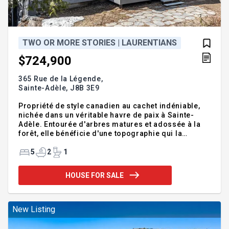
TWO OR MORE STORIES | LAURENTIANS
$724,900
365 Rue de la Légende,
Sainte-Adèle,
J8B 3E9
Propriété de style canadien au cachet indéniable,
nichée dans un véritable havre de paix à Sainte-
Adèle. Entourée d'arbres matures et adossée à la
forêt, elle bénéficie d'une topographie qui la
protège des regards et limite la présence de
voisins directs. Son immense terrasse arrière,
5
2
1
offrant une vue apaisante sur la nature, propose un
potentiel exceptionnel pour aménager un espace de
HOUSE FOR SALE
détente et recevoir famille et amis. Une section
renforcée est d'ailleurs déjà prévue pour accueillir
un futur spa. Avec ses cinq chambres, ses vastes
pièces et son sous-sol polyvalent, cette résidence
New Listing
offre tout