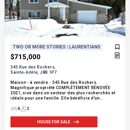
TWO OR MORE STORIES | LAURENTIANS
$715,000
345 Rue des Rochers,
Sainte-Adèle,
J8B 1P7
Maison - à vendre - 345 Rue des Rochers.
Magnifique propriété COMPLÈTEMENT RÉNOVÉE
2021, sise dans un secteur des plus recherchés et
idéale pour une famille. Elle bénéficie d'un
emplacement de choix à distance de marche du
golf de la Vallée, à quelques minutes à vélo de la
4
2
piste linéaire, près des écoles primaire et
secondaire, centre sportif, parc etc. Cette demeure
HOUSE FOR SALE
clé en main saura vous séduire par la qualité de
ses rénovations et sa fonctionnalité. Elle propose