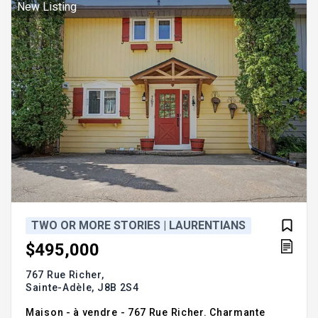
chauffé, cour privée, à moins de 1,5 km du golf Val-
New Listing
Morin et près de l'au
TWO OR MORE STORIES | LAURENTIANS
$495,000
767 Rue Richer,
Sainte-Adèle,
J8B 2S4
Maison - à vendre - 767 Rue Richer. Charmante