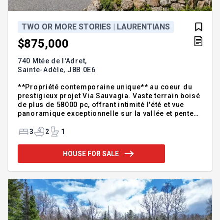
TWO OR MORE STORIES | LAURENTIANS
$875,000
740 Mtée de l'Adret,
Sainte-Adèle,
J8B 0E6
**Propriété contemporaine unique** au coeur du
prestigieux projet Via Sauvagia. Vaste terrain boisé
de plus de 58000 pc, offrant intimité l'été et vue
panoramique exceptionnelle sur la vallée et pentes
de ski l'hiver. Installations de qualité, durables et
soigneusement pensées, l'aménagement témoigne
3
2
1
du souci de qualité et de fonctionnalité! Répartie
sur 3 niveaux, elle propose des espaces lumineux et
HOUSE FOR SALE
chaleureux avec ses 3 chambres et 2 salles de
bains complètes. À l'extérieur, 3 grandes terrasses
permettent de profiter pleinement de
l'environnement, tandis qu'un spa de nage offre un
espace de