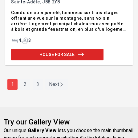
Sainte-Adèle,
J8B 2Y8
Condo de coin jumelé, lumineux sur trois étages
offrant une vue sur la montagne, sans voisin
arrière. Logement principal chaleureux avec poêle
à bois et grande fenestration, en plus d'un logement
au sous-sol déjà loué générant un revenu. Un bel
équilibre entre nature, confort et opportunité.
4
3
Addendum:Situé à Sainte-Adèle, dans un quartier
paisible, ce charmant condo style maison de ville
HOUSE FOR SALE
sur trois étages propose un cadre de vie recherché
en pleine nature dans un environnement boisé
offrant intimité et tranquillité. Le logement principal
comprend trois chambres, une aire de vie conviv
1
2
3
Next
Try our Gallery View
Our unique
Gallery View
lets you choose the main thumbnail
image for each property — whether it’s the kitchen, living