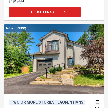
lac, d'un quai privé ainsi que d'un accès à un terrain
5
4
de tennis partagé. Rénovée avec goût au fil des
années, elle propose 5 chambres à coucher, 4
HOUSE FOR SALE
salles de bains, des planchers de bois et de
grandes fenêtres orientées vers le lac qui
procurent une abondante lumière naturelle. La
cuisine spacieuse s'ouvre harmonieusement sur
New Listing
les espaces de vie et d
TWO OR MORE STORIES | LAURENTIANS