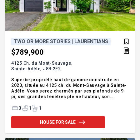
TWO OR MORE STORIES | LAURENTIANS
$789,900
4125 Ch. du Mont-Sauvage,
Sainte-Adèle,
J8B 2E2
Superbe propriété haut de gamme construite en
2020, située au 4125 ch. du Mont-Sauvage à Sainte-
Adèle. Vous serez charmés par ses plafonds de 9
pi, ses grandes fenêtres pleine hauteur, son
escalier sur mesure et son magnifique foyer au
bois. Le rez-de-chaussée offre des planchers
3
1
1
chauffants, une salle d'eau et une salle de lavage
indépendante. Cuisine élégante avec comptoirs de
HOUSE FOR SALE
quartz, lave-vaisselle intégré, plaque chauffante et
four encastré. À l'étage, 3 chambres, dont la
principale avec grand walk-in. Garage attenant