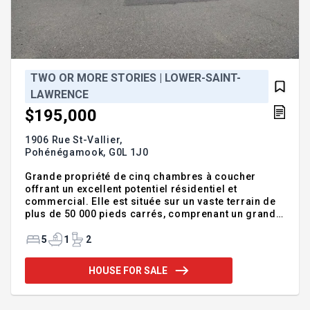
TWO OR MORE STORIES | LOWER-SAINT-
LAWRENCE
$195,000
1906 Rue St-Vallier,
Pohénégamook,
G0L 1J0
Grande propriété de cinq chambres à coucher
offrant un excellent potentiel résidentiel et
commercial. Elle est située sur un vaste terrain de
plus de 50 000 pieds carrés, comprenant un grand
hangar très bien conservé. Idéalement localisée
dans un secteur recherché, à proximité de tous les
5
1
2
services, des voisins et de l'hôpital de
Pohénégamook, cette propriété a été
HOUSE FOR SALE
soigneusement entretenue au fil des années.
Addendum:Les taxes ne sont pas émises pour cette
propriétés car il s'agit d'un site religieux