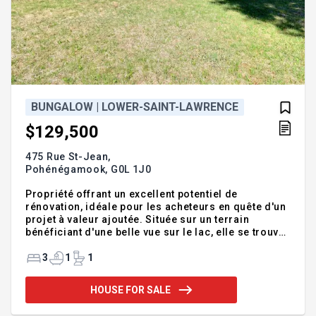
BUNGALOW | LOWER-SAINT-LAWRENCE
$129,500
475 Rue St-Jean,
Pohénégamook,
G0L 1J0
Propriété offrant un excellent potentiel de
rénovation, idéale pour les acheteurs en quête d'un
projet à valeur ajoutée. Située sur un terrain
bénéficiant d'une belle vue sur le lac, elle se trouve
à moins de 30 secondes de marche d'un accès
public au magnifique lac Pohénégamook. Maison
3
1
1
au charme présent, avec de bonnes fondations et un
prix des plus accessibles. Une opportunité à saisir!
HOUSE FOR SALE
Addendum:Incusions:Exclusions:Meubles et effets
personnels.