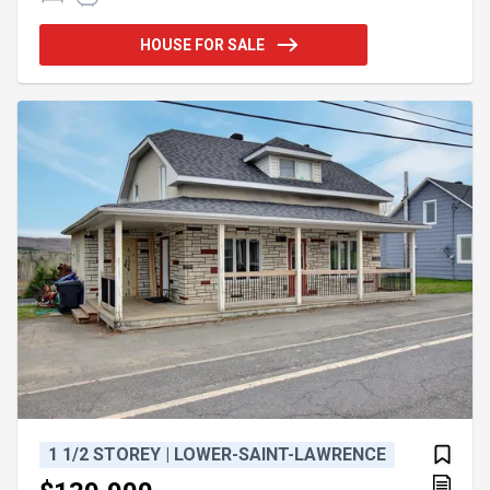
recherché pour la vie de famille. De plus, profitez
d'un confort appréciable en toute saison grâce à la
HOUSE FOR SALE
présence d'une thermopompe sur chacun de ses
trois niveaux. Une propriété accueillante et
fonctionnelle, offerte à un prix accessible;
Demandez une visite ! Addendum:Incusions:Stores,
aspirateur
1 1/2 STOREY | LOWER-SAINT-LAWRENCE