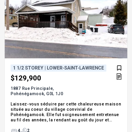
1 1/2 STOREY | LOWER-SAINT-LAWRENCE
$129,900
1887 Rue Principale,
Pohénégamook,
G0L 1J0
Laissez-vous séduire par cette chaleureuse maison
située au coeur du village convivial de
Pohénégamook. Elle fut soigneusement entretenue
au fil des années, la rendant au goût du jour et
entièrement clé en main. Avec ses 4 chambres et
ses 2 salles de bain, elle offre tout l'espace
4
2