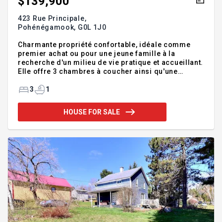
$139,900
423 Rue Principale,
Pohénégamook,
G0L 1J0
Charmante propriété confortable, idéale comme
premier achat ou pour une jeune famille à la
recherche d'un milieu de vie pratique et accueillant.
Elle offre 3 chambres à coucher ainsi qu'une
grande salle de bain complète, répondant
parfaitement aux besoins du quotidien. Vous
3
1
apprécierez également sa belle cour arrière
sécuritaire, parfaite pour l'amusement des enfants
HOUSE FOR SALE
et les moments en famille. Au fil des ans, la
propriété a bénéficié de plusieurs améliorations,
dont la toiture, le panneau électrique ainsi que
diverses mises à jour intérieures, offrant ainsi une
tranquillité d'esprit. Le tout à