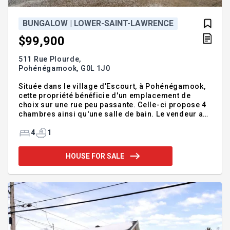
BUNGALOW | LOWER-SAINT-LAWRENCE
$99,900
511 Rue Plourde,
Pohénégamook,
G0L 1J0
Située dans le village d'Escourt, à Pohénégamook,
cette propriété bénéficie d'un emplacement de
choix sur une rue peu passante. Celle-ci propose 4
chambres ainsi qu'une salle de bain. Le vendeur a
grandement amélioré le terrassement, le drainage
et l'aménagement du terrain au fil des ans. De plus,
4
1
La toiture fut refaite en 2025. À l'arrière, un hangar
offre un espace de rangement supplémentaire. Le
HOUSE FOR SALE
terrain permet de profiter pleinement de l'extérieur,
que ce soit pour la détente, les projets familiaux ou
le jardinage. Offerte à un prix inférieur à celui d'un
loyer, cette propriété représente u