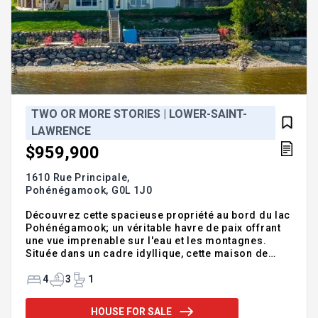
TWO OR MORE STORIES | LOWER-SAINT-
LAWRENCE
$959,900
1610 Rue Principale,
Pohénégamook,
G0L 1J0
Découvrez cette spacieuse propriété au bord du lac
Pohénégamook; un véritable havre de paix offrant
une vue imprenable sur l'eau et les montagnes.
Située dans un cadre idyllique, cette maison de
charme allie confort et beauté naturelle. Dès votre
arrivée, vous serez séduit par l'aménagement
4
3
1
extérieur, menant directement à la rive, parfait pour
des moments de détente ou des activités nautiques.
HOUSE FOR SALE
Elle bénéficie d'une architecture propre à elle-