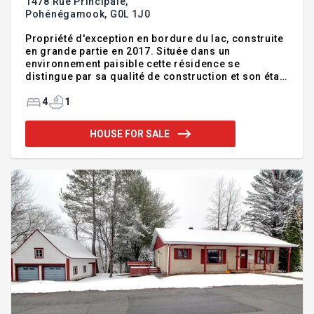
1478 Rue Principale,
Pohénégamook,
G0L 1J0
Propriété d'exception en bordure du lac, construite
en grande partie en 2017. Située dans un
environnement paisible cette résidence se
distingue par sa qualité de construction et son état
impeccable. Son intérieur spacieux et lumineux
propose une vaste aire de vie avec un immense
4
1
salon agrémenté de magnifiques plafonds
cathédrale, créant une ambiance chaleureuse et
HOUSE FOR SALE
impressionnante. Elle comprend quatre chambres à
coucher, idéales pour accueillir famille et invités.
Actuellement exploitée en location à court terme,
elle représente une excellente opportunité
d'investissement tout en vous permet