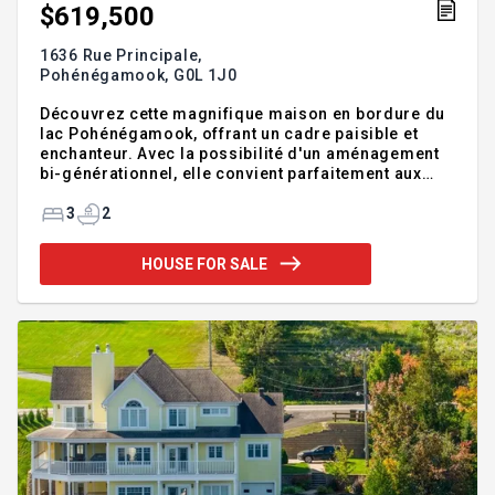
$619,500
1636 Rue Principale,
Pohénégamook,
G0L 1J0
Découvrez cette magnifique maison en bordure du
lac Pohénégamook, offrant un cadre paisible et
enchanteur. Avec la possibilité d'un aménagement
bi-générationnel, elle convient parfaitement aux
familles souhaitant vivre ensemble tout en
préservant leur intimité. Un lieu idéal pour profiter
3
2
de la nature, du calme et d'une qualité de vie
exceptionnelle. Profitez d'une magnifique cour
HOUSE FOR SALE
arrière avec accès direct au lac, idéale pour la
détente et les activités nautiques.
Addendum:Incusions:Stores, lustres du 4 1/2, tous
les meubles du 3 1/2 plus électros, coutellerie,
chaudrons, v