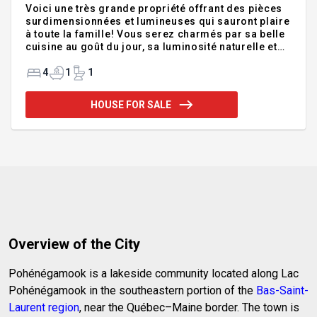
Voici une très grande propriété offrant des pièces
surdimensionnées et lumineuses qui sauront plaire
à toute la famille! Vous serez charmés par sa belle
cuisine au goût du jour, sa luminosité naturelle et
son deuxième étage comprenant deux grandes
chambres ainsi qu'une salle d'eau pratique. Le
4
1
1
sous-sol offre de multiples possibilités
d'aménagement, parfait pour un atelier, une salle
HOUSE FOR SALE
familiale ou un espace de loisirs selon vos
besoins. Située dans un environnement paisible,
cette propriété propose une vue magnifique sur le
lac et aucun voisin à l'arrière, pour une tranquillité
absolue. Un excel
Overview of the City
Pohénégamook is a lakeside community located along Lac
Pohénégamook in the southeastern portion of the
Bas-Saint-
Laurent region
, near the Québec–Maine border. The town is