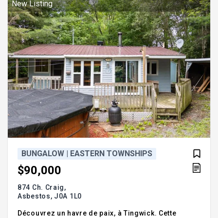
du jour, où charme et simplicité se rencontrent
New Listing
BUNGALOW | EASTERN TOWNSHIPS
$90,000
874 Ch. Craig,
Asbestos,
J0A 1L0
Découvrez un havre de paix, à Tingwick. Cette