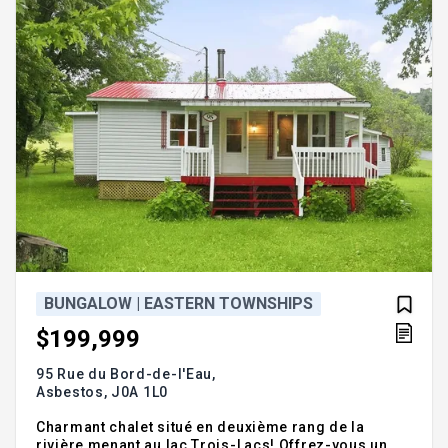
8 personnes à la fois,
BUNGALOW | EASTERN TOWNSHIPS
$199,999
95 Rue du Bord-de-l'Eau,
Asbestos,
J0A 1L0
Charmant chalet situé en deuxième rang de la
rivière menant au lac Trois-Lacs! Offrez-vous un