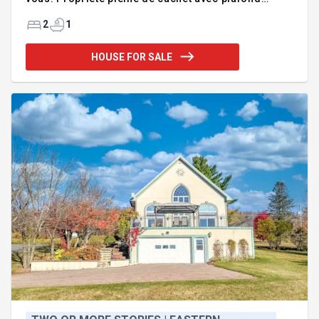
cathédrale, beaucoup de bois et luminosité
exceptionnelle, avec plafonds de 8 pieds dans les
2
1
autres sections. Maison mobile avec sous-sol
offrant 2 chambres + atelier et garage. Grand
HOUSE FOR SALE
terrain boisé, paisible et aménagé. Thermopompe
centrale et poêle à bois pour un confort optimal. Un
mode de vie unique axé sur le calme et le plein air -
- faites vite! Addendum:Propriété unique offrant
beaucoup de