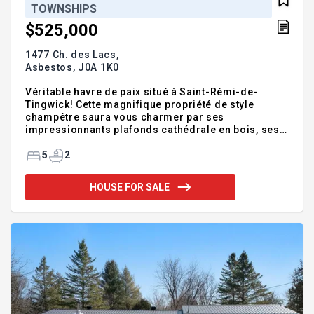
TOWNSHIPS
$525,000
1477 Ch. des Lacs,
Asbestos,
J0A 1K0
Véritable havre de paix situé à Saint-Rémi-de-
Tingwick! Cette magnifique propriété de style
champêtre saura vous charmer par ses
impressionnants plafonds cathédrale en bois, ses
poutres apparentes, ses vastes espaces lumineux et
son cachet unique. L'aire de vie principale,
5
2
agrémentée d'un foyer, offre une ambiance
chaleureuse et conviviale. La superbe mezzanine
HOUSE FOR SALE
ajoute caractère et polyvalence à l'ensemble. À
l'extérieur, profitez d'un immense terrain, d'un vaste
balcon avec vue dégagée ainsi que d'un garage
détaché et d'une écurie offrant une multitude de
possibilités. Un endroit paisible où c