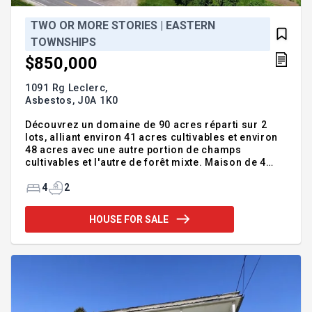
TWO OR MORE STORIES | EASTERN
TOWNSHIPS
$850,000
1091 Rg Leclerc,
Asbestos,
J0A 1K0
Découvrez un domaine de 90 acres réparti sur 2
lots, alliant environ 41 acres cultivables et environ
48 acres avec une autre portion de champs
cultivables et l'autre de forêt mixte. Maison de 4
chambres avec 2 cuisines, 2 salons, 2 entrées
indépendantes, propice pour un projet
4
2
intergénérationnel, garage et petite écurie intégrée.
Le boisé comprend un camp forestier, un chemin
HOUSE FOR SALE
carrossable et des sentiers propices à la chasse, à
la récolte de bois et aux activités de plein air. Une
propriété polyvalente où agriculture, chevaux, forêt
et nature se réunissent pour créer un mode de vie
exceptionne