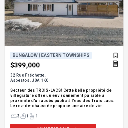
BUNGALOW | EASTERN TOWNSHIPS
$399,000
32 Rue Fréchette,
Asbestos,
J0A 1K0
Secteur des TROIS-LACS! Cette belle propriété de
villégiature offre un environnement paisible à
proximité d'un accès public à l'eau des Trois Lacs.
Le rez-de-chaussée propose une aire de vie
lumineuse avec cuisine, salle à manger et salon
avec poêle au bois. Trois chambres s'y trouvent,
3
1
1
dont une avec porte patio, ainsi qu'une salle d'eau
attenante aux deux autres chambres et une salle de