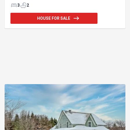
bois, une chambre et une salle de bains, un vaste
3
2
solarium trois saisons. À l'étage se trouvent deux
chambres, dont une avec walk-in, ainsi qu'une
HOUSE FOR SALE
seconde salle de bains. Très beau terrain aménagé,
paysagé, aire de feu, terrasse en pavé et gazébo. Un
garage avec pôele au bois et grande remise
attenante complètent l'ensemble. À quelques pas du
lac navigable