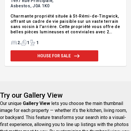
1497 Rue Principale,
Asbestos,
J0A 1K0
Charmante propriété située à St-Rémi-de-Tingwick,
offrant un cadre de vie paisible sur un vaste terrain
sans voisin à l'arrière. Cette propriété vous offre de
belles pièces lumineuses et conviviales avec 2
chambres à coucher, 1 salle de bain ainsi qu'un
boudoir au 2e étage, idéal comme espace de
2
1
1
détente, bureau ou coin de lecture. Un grand atelier
attaché complète parfaitement la propriété, offrant
HOUSE FOR SALE
tout l'espace nécessaire pour les bricoleurs, les
artisans ou le rangement. Une belle opportunité à
découvrir pour ceux qui recherchent confort,
espace et quiétude. À moins cher qu'un loyer! Faite
v
Try our Gallery View
Our unique
Gallery View
lets you choose the main thumbnail
image for each property — whether it’s the kitchen, living room,
or backyard. This feature transforms your search into a visual-
first experience, allowing you to line up listings with the photos