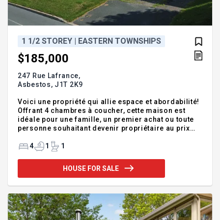
1 1/2 STOREY | EASTERN TOWNSHIPS
$185,000
247 Rue Lafrance,
Asbestos,
J1T 2K9
Voici une propriété qui allie espace et abordabilité!
Offrant 4 chambres à coucher, cette maison est
idéale pour une famille, un premier achat ou toute
personne souhaitant devenir propriétaire au prix
d'un loyer. Vous apprécierez son hall d'entrée
pratique, ses chaleureux planchers de bois et sa
4
1
1
grande cuisine pensée pour ceux qui aiment
cuisiner et recevoir. Située à Val-des-Sources, elle
HOUSE FOR SALE
représente une excellente occasion d'accéder à la
propriété sans compromis sur l'espace. Une
maison accessible, fonctionnelle et pleine de
potentiel! Addendum:Panneau Électrique 200 amp.
Chauffe-ea