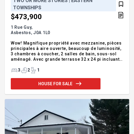
TWO OR MORE STORIES | EASTERN
TOWNSHIPS
$473,900
1 Rue Guy,
Asbestos,
J0A 1L0
Wow! Magnifique propriété avec mezzanine, pièces
principales à aire ouverte, beaucoup de luminosité,
3 chambres à coucher, 2 salles de bain, sous-sol
aménagé. Avec grande terrasse 32 x 24 pi incluant
piscine-spa, grand garage détaché isolé de 30 pi x
20 pi ainsi que 2 autres garages attachés à la
3
2
1
maison 16 x 30 et 24 x 18, remise de 12 x 20. Sur un
grand terrain de plus de 23 000 pc avec splendide
HOUSE FOR SALE
vue par sa hauteur sur les Trois-Lacs avec service
accès à l'eau. À 5 km de Val-des-Sources tout près
des services et de l'hôpital. Faites vite! Chauffe-eau
40 gallons 2023. Panneau électrique 200 a