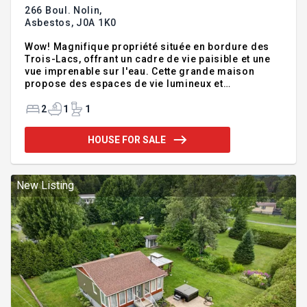
266 Boul. Nolin,
Asbestos,
J0A 1K0
Wow! Magnifique propriété située en bordure des
Trois-Lacs, offrant un cadre de vie paisible et une
vue imprenable sur l'eau. Cette grande maison
propose des espaces de vie lumineux et
accueillants, 2 salons dont un avec foyer propane, 2
chambres dont une avec walk-in, s. de bain refait
2
1
1
avec plancher chauffant, grand patio recouvert,
garage attaché isolé chauffé. Implantée sur un
HOUSE FOR SALE
superbe terrain directement au bord de l'eau,
garage double vient compléter l'ensemble. Ainsi
qu'un autre terrain de l'autre côté de la rue de plus
de 22000 pc avec possibilité d'avoir une grande
New Listing
remise pour rangement