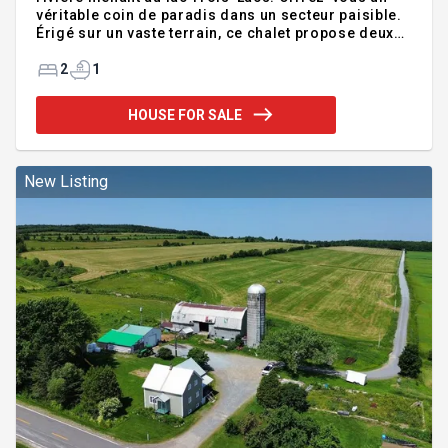
véritable coin de paradis dans un secteur paisible.
Érigé sur un vaste terrain, ce chalet propose deux
chambres à coucher ainsi qu'une aire de vie
ouverte regroupant la cuisine, la salle à manger et
2
1
le salon avec foyer au bois. Deux grandes remises
complètent la propriété. Profitez d'un accès aux
HOUSE FOR SALE
Trois-Lacs avec descente à bateau et vivez la
nature à quelques minutes seulement des services
de Tingwick. L'endroit parfait pour décrocher!
**Articles à vendre : tracteur à gazon, tondeuse,
New Listing
souffleuse à nei