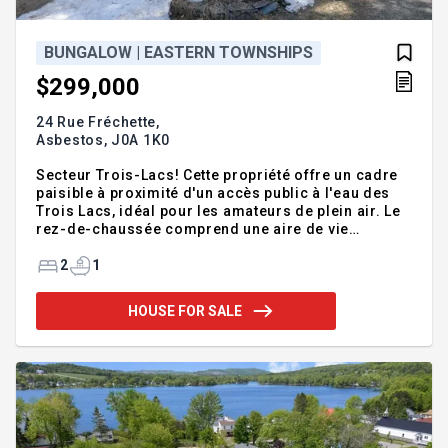
BUNGALOW | EASTERN TOWNSHIPS
$299,000
24 Rue Fréchette,
Asbestos,
J0A 1K0
Secteur Trois-Lacs! Cette propriété offre un cadre
paisible à proximité d'un accès public à l'eau des
Trois Lacs, idéal pour les amateurs de plein air. Le
rez-de-chaussée comprend une aire de vie
conviviale avec cuisine, salle à manger et salon
lumineux, plafond cathédral en latte de bois, deux
2
1
chambres et une salle de bains au goût de jour avec
installations laveuse-sécheuse. À l'extérieur, un
HOUSE FOR SALE
terrain aménagé et bordé par un ruisseau, un patio,
spa et un garage détaché complètent parfaitement
l'ensemble. La propriété est entièrement meublé.
Clé en main et rentable pour la location. Situé en