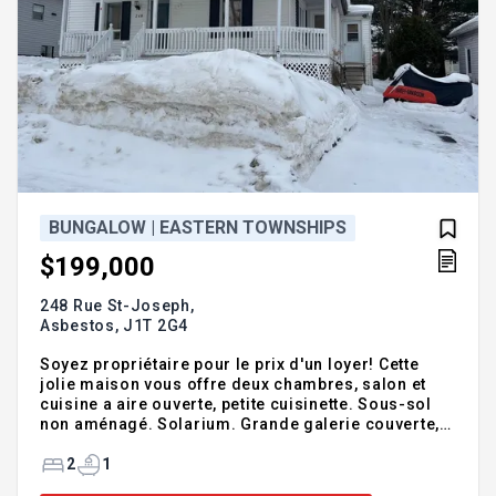
BUNGALOW | EASTERN TOWNSHIPS
$199,000
248 Rue St-Joseph,
Asbestos,
J1T 2G4
Soyez propriétaire pour le prix d'un loyer! Cette
jolie maison vous offre deux chambres, salon et
cuisine a aire ouverte, petite cuisinette. Sous-sol
non aménagé. Solarium. Grande galerie couverte,
terrain avec peu d'entretien. Profitez des taxes peux
élevées. Situé près de tous les services de la ville !!
2
1
Addendum:Incusions:Exclusions:Borne électrique,