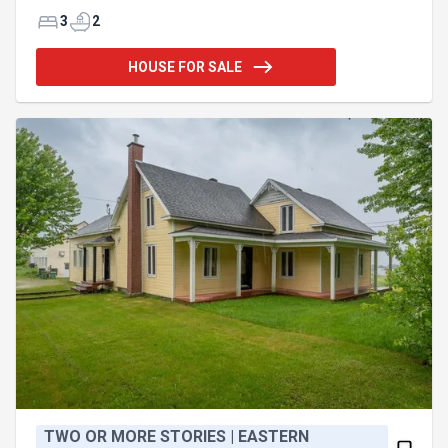
pour se détendre, recevoir ou créer un espace de
jeu pour les enfants. À l'extérieur, profitez d'un
3
2
grand terrain offrant une multitude de possibilités :
aire de jeux, jardin, projets ou simplement un
HOUSE FOR SALE
espace pour relaxer en toute tranquillité. Située
dans un environnement paisible, cette propriété est
idéale pour les familles en quête de qualité de vie,
d'espace et de liberté. Une opportunité à pe
TWO OR MORE STORIES | EASTERN