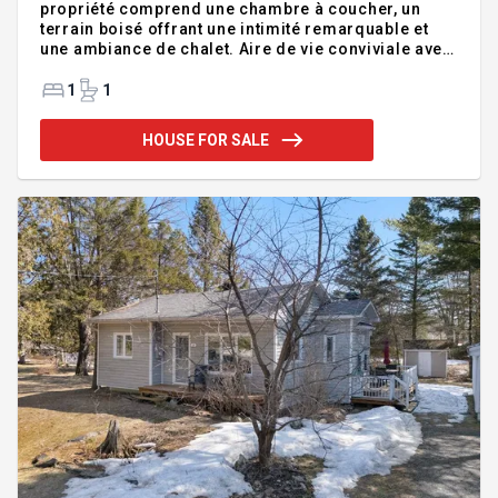
propriété comprend une chambre à coucher, un
terrain boisé offrant une intimité remarquable et
une ambiance de chalet. Aire de vie conviviale avec
poêle à bois, piscine et environnement paisible font
de cette propriété l'endroit idéal pour décrocher du
1
1
quotidien. Que ce soit comme résidence principale,
un chalet ou un projet futur, elle vous promet calme,
HOUSE FOR SALE
confort et nature à proximité.
Addendum:Incusions:Tout ce qui se trouvera sur
place lors des visites, certificat de localisation
conforme et à jour.Exclusions: