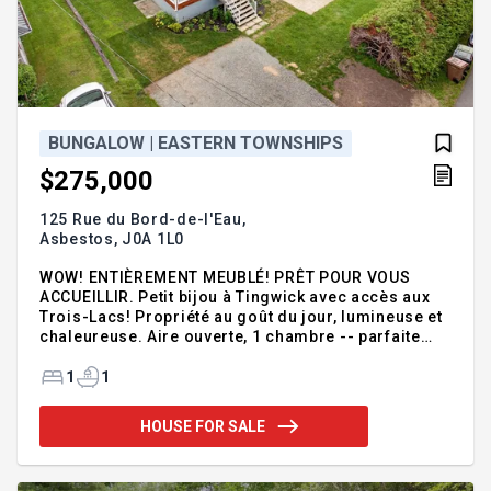
BUNGALOW | EASTERN TOWNSHIPS
$275,000
125 Rue du Bord-de-l'Eau,
Asbestos,
J0A 1L0
WOW! ENTIÈREMENT MEUBLÉ! PRÊT POUR VOUS
ACCUEILLIR. Petit bijou à Tingwick avec accès aux
Trois-Lacs! Propriété au goût du jour, lumineuse et
chaleureuse. Aire ouverte, 1 chambre -- parfaite
pour décrocher. Grand terrain sur coin de rue avec
jardin, spa et espace pour profiter pleinement de
1
1
l'extérieur. Aucun sous-sol (entretien facile).
Incluant les meubles présents lors de la visite.
HOUSE FOR SALE
Secteur paisible près des services. Un vrai coup de
coeur -- faites vite! Addendum:Bonjour... Je suis
une mignonne propriété située à Tingwick, au goût