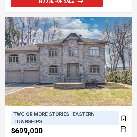
HOUSE FOR SALE
bains avec douche, tout meublé. Vaste terrain
aménagé, aire de feu, ruisseau ainsi qu'un vaste
patio en béton et couvert, spa. Parfait pour relaxer
ou recevoir. Location à court rentable. Situé entre
Québec e
TWO OR MORE STORIES | EASTERN
TOWNSHIPS
$699,000