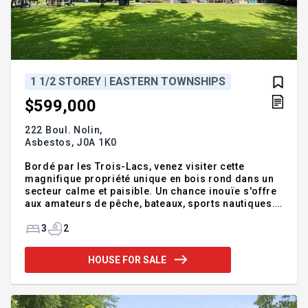
1 1/2 STOREY | EASTERN TOWNSHIPS
$599,000
222 Boul. Nolin,
Asbestos,
J0A 1K0
Bordé par les Trois-Lacs, venez visiter cette
magnifique propriété unique en bois rond dans un
secteur calme et paisible. Un chance inouïe s'offre
aux amateurs de pêche, bateaux, sports nautiques.
Avec sa plage de sable pour sauter à l'eau, vous
ferez des jaloux! Le garage est utilisé pour votre
3
2
bon plaisir avec billards, air hockey et table de
ping-pong qui font parti des nombreuses
HOUSE FOR SALE
inclusions comme le Spa! Voir en addenda les
inclus. L'immeuble est actuellement utilisé pour la
location court terme avec tous les permis
nécessaires, une rareté! Actuellement louable pour