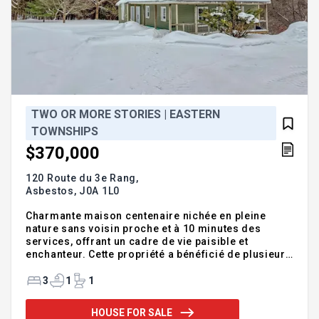
TWO OR MORE STORIES | EASTERN
TOWNSHIPS
$370,000
120 Route du 3e Rang,
Asbestos,
J0A 1L0
Charmante maison centenaire nichée en pleine
nature sans voisin proche et à 10 minutes des
services, offrant un cadre de vie paisible et
enchanteur. Cette propriété a bénéficié de plusieurs
rénovations: recouvrements de plancher, salle bain
récente, isolation, électricité, plomberie, cuisine à
3
1
1
venir etc. alliant ainsi le cachet d'époque et confort
moderne. Elle possède 3 chambres à coucher au 2e
HOUSE FOR SALE
étage, sous-sol moins 6 pieds. Située dans un