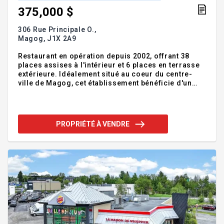
375,000 $
306 Rue Principale O.,
Magog,
J1X 2A9
Restaurant en opération depuis 2002, offrant 38
places assises à l'intérieur et 6 places en terrasse
extérieure. Idéalement situé au coeur du centre-
ville de Magog, cet établissement bénéficie d'un
emplacement stratégique et très achalandé. Bien
aménagé et entièrement équipé, il est prêt à être
fonctionnel dès votre arrivée, vous permettant de
poursuivre les activités sans délai. Une occasion
PROPRIÉTÉ À VENDRE
clé en main à saisir, avec possibilité de
financement sous certaines conditions. Addenda
:Inclusions :Le nom de l'entreprise, le numéro de
téléphone, l'achalandage, tous les droits et