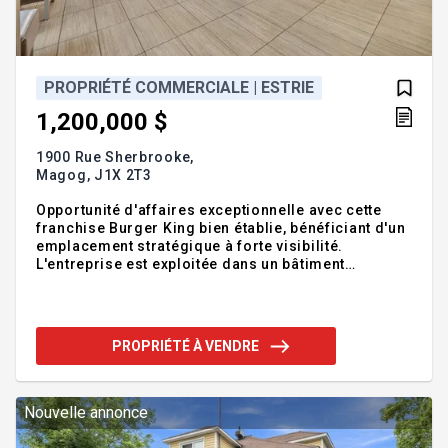
PROPRIÉTÉ COMMERCIALE | ESTRIE
1,200,000 $
1900 Rue Sherbrooke,
Magog,
J1X 2T3
Opportunité d'affaires exceptionnelle avec cette
franchise Burger King bien établie, bénéficiant d'un
emplacement stratégique à forte visibilité.
L'entreprise est exploitée dans un bâtiment
spécialement conçu pour la restauration rapide
avec service au volant et profite d'un bail en vigueur
jusqu'au 30 juin 2036 (option de renouvellement en
2031 pour un 5 ans additionnel). Le restaurant
PROPRIÉTÉ À VENDRE
comprend une salle à manger, une cuisine
complète, une chambre froide, une salle de jeux,
des espaces pour les employés ainsi que toutes les
installations nécessaires à l'exploitation. 60
Nouvelle annonce
stationnements. Prix a