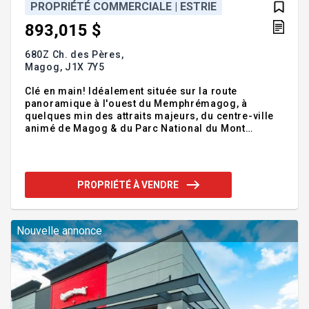
PROPRIÉTÉ COMMERCIALE | ESTRIE
893,015 $
680Z Ch. des Pères,
Magog,
J1X 7Y5
Clé en main! Idéalement située sur la route
panoramique à l'ouest du Memphrémagog, à
quelques min des attraits majeurs, du centre-ville
animé de Magog & du Parc National du Mont
Orford, cette propriété exceptionnelle abrite un gîte
réputé en activité depuis de nombreuses années.
Ayant bénéficié d'un entretien minutieux, la vaste &
lumineuse maison abrite une auberge de 4
PROPRIÉTÉ À VENDRE
chambres, toutes avec salles de bain privées, une
invitante salle à manger, & des quartiers des
maîtres fort agréables avec cuisine moderne,
salon, chambre/suite & balcon couvert. Découvrez
Nouvelle annonce
une maison familiale de rêve ou un p