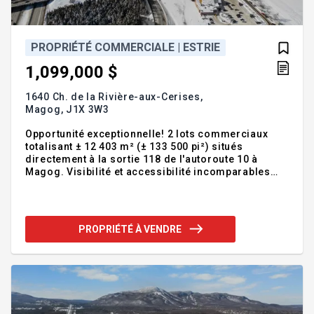
PROPRIÉTÉ COMMERCIALE | ESTRIE
1,099,000 $
1640 Ch. de la Rivière-aux-Cerises,
Magog,
J1X 3W3
Opportunité exceptionnelle! 2 lots commerciaux
totalisant ± 12 403 m² (± 133 500 pi²) situés
directement à la sortie 118 de l'autoroute 10 à
Magog. Visibilité et accessibilité incomparables
depuis l'un des axes routiers les plus achalandés
de l'Estrie. Un projet commercial a été développé
avec possibilités de : restaurant avec service au
volant (± 3 800 pi²), station-service (± 3 000 pi²) et
PROPRIÉTÉ À VENDRE
restaurant (± 1 200 pi²). 39 cases de stationnement,
2 entrées charretières. Bâtiment existant sur place
servant de bureau actuellement. Plans et études
disponibles. Addenda :Emplacement: - Terra