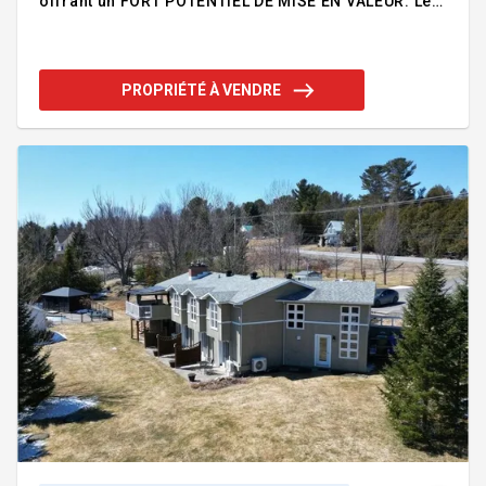
offrant un FORT POTENTIEL DE MISE EN VALEUR. Le
site comprend un ancien dépanneur, un logement 3
½ à l'étage ainsi qu'un garage en blocs de béton.
Une propriété qui offre une belle occasion de
repenser entièrement le site OU d'envisager un
PROPRIÉTÉ À VENDRE
nouveau projet de construction, selon la
réglementation municipale applicable. Prix
demandé de 399 000 $, sous l'évaluation municipale
de 424 000 $. Reprise de finance. Addenda :-Vente
dans le cadre d'une reprise de