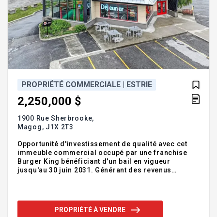
PROPRIÉTÉ COMMERCIALE | ESTRIE
2,250,000 $
1900 Rue Sherbrooke,
Magog,
J1X 2T3
Opportunité d'investissement de qualité avec cet
immeuble commercial occupé par une franchise
Burger King bénéficiant d'un bail en vigueur
jusqu'au 30 juin 2031. Générant des revenus
locatifs annuels de 133 100$, l'immeuble profite
d'un bail triple net où l'ensemble des dépenses
d'exploitation, incluant les taxes municipales et
scolaires, est assumé par le locataire. Construit en
PROPRIÉTÉ À VENDRE
2001 pour répondre aux besoins de la restauration