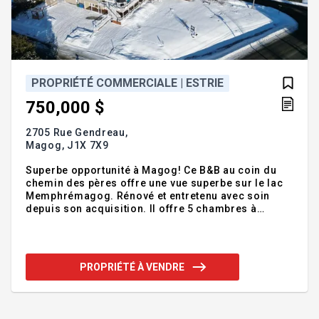
PROPRIÉTÉ COMMERCIALE | ESTRIE
750,000 $
2705 Rue Gendreau,
Magog,
J1X 7X9
Superbe opportunité à Magog! Ce B&B au coin du
chemin des pères offre une vue superbe sur le lac
Memphrémagog. Rénové et entretenu avec soin
depuis son acquisition. Il offre 5 chambres à
coucher très spacieuses, chacune munie de sa
salle de bains privée et d'un petit frigo. En plus de 2
autres pièces supplémentaires, avec sorties
extérieures, qui vous offrent plusieurs possibilités
PROPRIÉTÉ À VENDRE
d'aménagement. Addenda :Les divisions sont
idéales pour loger un parent grâce à un espace
privé avec une sortie indépendante, une chambre
fermée et une pièce pour un salon/salle à manger