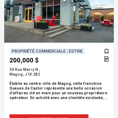
PROPRIÉTÉ COMMERCIALE | ESTRIE
200,000 $
50 Rue Merry N.,
Magog,
J1X 2B2
Établie au centre-ville de Magog, cette franchise
Queues de Castor représente une belle occasion
d'affaires clé en main pour un nouveau propriétaire
opérateur. En activité avec une clientèle existante, le
commerce bénéficie d'un emplacement de choix au
coeur de la ville, ainsi que d'un aménagement
moderne et récent. Avec sa notoriété bien établie et
un concept éprouvé, cette bannière reconnue