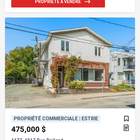
PROPRIÉTÉ À VENDRE
constitue une opportunité idéale pour un
entrepreneur prêt à s'impliquer pleinement dans
son projet. Addenda :Située au coeur du centre-
ville de Magog, cette franchise Queues de Castor
représent
PROPRIÉTÉ COMMERCIALE | ESTRIE
475,000 $