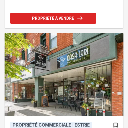
depuis l'un des axes routiers les plus achalandés
de l'Estrie. Un projet commercial a été développé
avec possibilités de : restaurant avec service au
PROPRIÉTÉ À VENDRE
volant (± 3 800 pi²), station-service (± 3 000 pi²) et
restaurant (± 1 200 pi²). 39 cases de stationnement,
2 entrées charretières. Bâtiment existant sur place
servant de bureau actuellement. Plans et é
PROPRIÉTÉ COMMERCIALE | ESTRIE